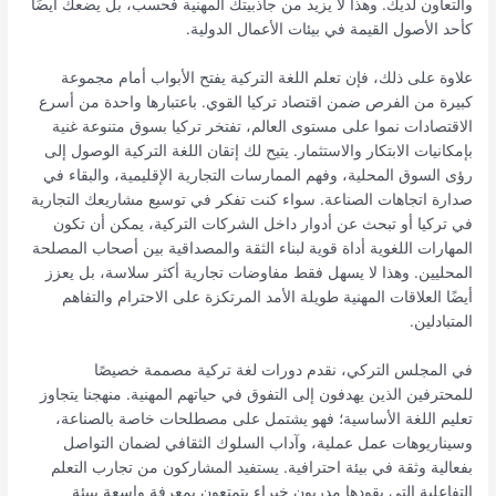
والتعاون لديك. وهذا لا يزيد من جاذبيتك المهنية فحسب، بل يضعك أيضًا
كأحد الأصول القيمة في بيئات الأعمال الدولية.
علاوة على ذلك، فإن تعلم اللغة التركية يفتح الأبواب أمام مجموعة
كبيرة من الفرص ضمن اقتصاد تركيا القوي. باعتبارها واحدة من أسرع
الاقتصادات نموا على مستوى العالم، تفتخر تركيا بسوق متنوعة غنية
بإمكانيات الابتكار والاستثمار. يتيح لك إتقان اللغة التركية الوصول إلى
رؤى السوق المحلية، وفهم الممارسات التجارية الإقليمية، والبقاء في
صدارة اتجاهات الصناعة. سواء كنت تفكر في توسيع مشاريعك التجارية
في تركيا أو تبحث عن أدوار داخل الشركات التركية، يمكن أن تكون
المهارات اللغوية أداة قوية لبناء الثقة والمصداقية بين أصحاب المصلحة
المحليين. وهذا لا يسهل فقط مفاوضات تجارية أكثر سلاسة، بل يعزز
أيضًا العلاقات المهنية طويلة الأمد المرتكزة على الاحترام والتفاهم
المتبادلين.
في المجلس التركي، نقدم دورات لغة تركية مصممة خصيصًا
للمحترفين الذين يهدفون إلى التفوق في حياتهم المهنية. منهجنا يتجاوز
تعليم اللغة الأساسية؛ فهو يشتمل على مصطلحات خاصة بالصناعة،
وسيناريوهات عمل عملية، وآداب السلوك الثقافي لضمان التواصل
بفعالية وثقة في بيئة احترافية. يستفيد المشاركون من تجارب التعلم
التفاعلية التي يقودها مدربون خبراء يتمتعون بمعرفة واسعة ببيئة