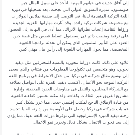
إلى آفاق جديدة في حياتهم المهنية. لنأخذ على سبيل المثال جين
طومسون، مديرة التسويق الدولي التي نجحت، بعد تسجيلها في دورة
اللغة التركية المتقدمة لدينا، في التوصل إلى صفقة بملايين الدولارات
مع مجموعة شركات تركية رائدة. وقد أثارت مهاراتها اللغوية الجديدة
ورؤاها الثقافية إعجاب نظرائها الأتراك، مما أدى في النهاية إلى الحصول
على ترقية ومنصب دائم في إسطنبول. تسلط قصص مثل قصة جين
الضوء على التأثير الملموس الذي يمكن أن تحدثه برامجنا اللغوية
المخصصة، مما يحول المهارات اللغوية إلى رأس مال مهني كبير.
علاوة على ذلك، كانت دوراتنا محورية بالنسبة للمحترفين مثل ديفيد
نجوين، وهو متخصص في تكنولوجيا المعلومات من فيتنام، والذي سعى
إلى توسيع نطاق شركته في تركيا. من خلال الانخراط في برنامج اللغة
التركية الموجه نحو الأعمال، اكتسب ديفيد القدرة على التواصل بطلاقة
مع الشركاء المحليين، والتنقل في مفاوضات العقود المعقدة، وإدارة
مشاريع الفريق عبر الثقافات بكفاءة. وقد مكنه تحسين كفاءته اللغوية
من قيادة الإطلاق الناجح لمكتب إقليمي جديد، مما عزز بشكل كبير
عمليات شركته في تركيا وحصل على الأوسمة من إدارته العليا. تجسد
رحلة ديفيد الميزة الإستراتيجية التي توفرها دورات اللغة لدينا، مما يؤدي
إلى سد فجوات الاتصال بشكل فعال وتعزيز نمو الأعمال.