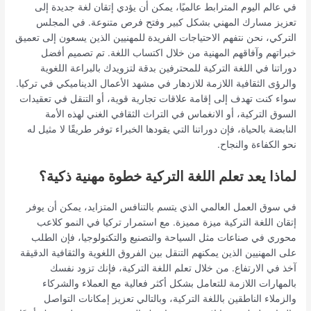
في عالم اليوم المترابط عالميًا، يمكن أن يؤدي إتقان لغة جديدة إلى
تعزيز مسارك المهني بشكل كبير وفتح فرص متنوعة. في المجلس
التركي، نحن نتفهم الاحتياجات الفريدة للمهنيين الذين يسعون إلى تعميق
خبراتهم وآفاقهم المهنية من خلال اكتساب اللغة. تم تصميم أفضل
دوراتنا في اللغة التركية للمحترفين بدقة لتزويدك بالبراعة اللغوية
والرؤى الثقافية اللازمة للازدهار في مشهد الأعمال الديناميكي في تركيا.
سواء كنت تهدف إلى إقامة علاقات تجارية قوية، أو التنقل في تعقيدات
السوق التركية، أو الانغماس في التراث الثقافي الغني لهذه الأمة
النابضة بالحياة، فإن دوراتنا التي يقودها الخبراء توفر طريقًا لا مثيل له
نحو الكفاءة والنجاح.
لماذا يعد تعلم اللغة التركية خطوة مهنية ذكية؟
في سوق العمل العالمي الذي يتسم بالتنافس المتزايد، يمكن أن يوفر
إتقان اللغة التركية ميزة مميزة. مع استمرار تركيا في النمو كلاعب
محوري في صناعات مثل السياحة والتصنيع والتكنولوجيا، فإن الطلب
على المهنيين الذين يمكنهم التنقل بين الفروق اللغوية والثقافية الدقيقة
آخذ في الارتفاع. من خلال تعلم اللغة التركية، فإنك تزود نفسك
بالمهارات اللازمة للتعامل بشكل أكثر فعالية مع العملاء والشركاء
والزملاء الناطقين باللغة التركية، وبالتالي تعزيز إمكانات التواصل