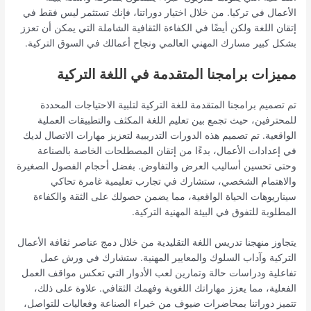
الأعمال في تركيا. من خلال اختيار دوراتنا، فإنك تستثمر ليس فقط في
إتقان اللغة ولكن أيضًا في الكفاءة الثقافية الشاملة التي يمكن أن تعزز
بشكل كبير مسارك المهني العالمي ونجاح أعمالك في السوق التركية.
مميزات برامجنا المتقدمة في اللغة التركية
تم تصميم برامجنا المتقدمة للغة التركية لتلبية الاحتياجات المحددة
للمحترفين، حيث تجمع بين تعليم اللغة المكثف والتطبيقات العملية
الواقعية. تم تصميم هذه الدورات التدريبية لتعزيز مهارات الاتصال لديك
في إعدادات الأعمال، بدءًا من إتقان المصطلحات الخاصة بالصناعة
وحتى تحسين أساليب العرض والتفاوض. بفضل أحجام الفصول الصغيرة
والاهتمام الشخصي، ستشارك في تجارب تعليمية غامرة تحاكي
سيناريوهات الحياة الواقعية، مما يضمن حصولك على الثقة والكفاءة
المطلوبة للتفوق في البيئة المهنية التركية.
يتجاوز منهجنا تدريس اللغة التقليدية من خلال دمج عناصر ثقافة الأعمال
التركية وآداب السلوك والمعايير المهنية. ستشارك في ورش عمل
تفاعلية ودراسات حالة وتمارين لعب الأدوار التي تعكس مواقف العمل
الفعلية، مما يعزز مهاراتك اللغوية وفهمك الثقافي. علاوة على ذلك،
تتميز دوراتنا بمحاضرات ضيوف من خبراء الصناعة وفعاليات للتواصل،