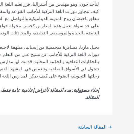
لنأخذ جون، وهو مهندس من أستراليا، قرر تعلم اللغة ال
كيف تتجاوز دورات اللغة التركية للأجانب القواعد والم
تتعلق باحتضان روح المدينة الديناميكية والتواصل مع ال
على حد سواء. تعمل هذه المدارس كجسر، محولة حواجز 
النابضة بالحياة والموسيقى التقليدية والمحادثات الودية 
تخيل ماريا، مسافرة متحمسة من إسبانيا، متلهفة لاحتض
دورات اللغة التركية للأجانب عن نسيج غني من التعلم م
بالحكايات الثقافية والحكمة المحلية. قدمت لها مدارس ا
تتجول في الأسواق الصاخبة وتنغمس في المشهد الفني ا
رحلتها التحويلية الضوء على كيف يمكن لمدارس اللغة ال
إخلاء مسؤولية: هذه المقالة لأغراض إعلامية عامة فقط
المقالة.
→
المقالة السابقة