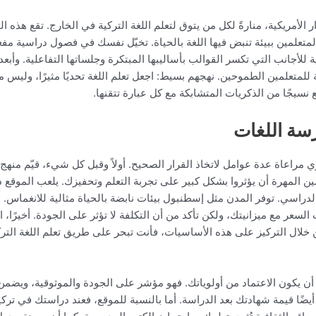
ر الأمريكية، منارةً لكل من يتوق لتعلم اللغة التركية في الخارج. تقع هذ
المتعلمين ببيئة تنبض فيها اللغة بالحياة. تخيّل نفسك في فصول دراسية م
للأجانب التي تكسر القوالب بأساليبها المبتكرة وجلساتها التفاعلية. وأبعد
لمتعلمين الطموحين. نهجهم بسيط: اجعل تعلم اللغة تحديًا مثيرًا، وليس مه
نسيجًا من الذكريات المتشابكة مع كل عبارة تتقنها.
رسة اللغات
 مراعاة عدة عوامل لاتخاذ القرار الصحيح. أولاً وقبل كل شيء، قيّم منهج 
مين المهرة أن يؤثروا بشكل كبير على تجربة التعلم وتحفيزك. يلعب الموقع د
دراسي. توفر المدن مثل إسطنبول بيئات نابضة بالحياة مثالية للانغماس. ض
لسعر مع ميزانيتك، ولكن تأكد من أن التكلفة لا تؤثر على الجودة. أخيرًا، 
ن خلال التركيز على هذه الأساسيات، فأنت تبحر على طريق تعلم اللغة التر
يكون الاعتماد من أولوياتك. فهو مؤشر على الجودة والموثوقية، ويضمن استي
ضًا قيمة شهادتك بعد الدراسة. أما بالنسبة للموقع، فعند دراستك في تركيا،