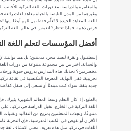
والمغامرة والدراسة. مع دورات اللغة التركية للأجانب ا
وغيرهما من المدن النابضة بالحياة معاهد لغات رائعة ف
اللغة. المعاهد الجيدة لا تُعلّم فقط، بل تُلهم أيضًا. 
فرص ذهبية. فماذا تنتظر؟ انغمس في عالم اللغة التركية 
أفضل المؤسسات لتعلم اللغة الت
إسطنبول وأنقرة ليستا مجرد مدينتين؛ بل هما بوابتك لإتق
والحداثة. اختر من بين مجموعة متنوعة من دورات اللغة 
مخضرمين؟ تجذبك هذه المدارس بدروس حيوية ورحلات ث
تجريبية. ففي النهاية، المعرفة المكتسبة في ثقافة ترك
جديد بثقة. سواء كنت مبتدئًا أو تسعى إلى صقل كفاءتك،
بالطبع، إذا كان التعلم وسط المعالم الشهيرة يثيرك، ف
اللغة التركية في الخارج. تخيل الدراسة في تركيا، على
متنوعًا، وتجذب المتعلمين بمزيج من التقاليد وتقنيات
الأقران أو تغوص في الكتب المدرسية، فإن التجربة غامرة
اللغات في تركيا مثل هذه تعريف معنى اكتشاف لغة جديد