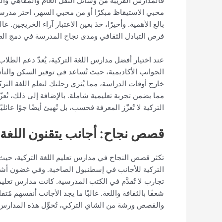
فالمدارس القريبة من وسائل النقل العام والمقاهي وال
محبي الاستيقاظ مبكرًا أو من محبي السهر، اختر مدرسة
بالغ الأهمية. وأخيرًا، خذ بعين الاعتبار آراء الخريجين.
فرص التبادل الثقافي ومدى نجاح المدرسة في دمج الط
عند اختيار أفضل مدارس اللغة التركية، يُعدّ دعم الطلاب
الجوانب الأكاديمية، حيث تُساعد في توفير السكن والتأشي
خارج أوقات الدراسة، مما يُثري رحلتك لتعلم اللغة التركي
مما يضمن تجربة تعليمية شاملة. بالإضافة إلى ذلك، تُعز
التركية لا تُعزّز المعرفة فحسب، بل تُهيئ أيضًا جوًا عائليً
قصص نجاح: أجانب يتقنون اللغة ا
تكثر قصص النجاح في مدارس تعليم اللغة التركية، حيث 
التركية للأجانب في إسطنبول الصاخبة. وفي غضون أشهر
تجارب لا تُقدَّم في الكتب المدرسية. كانت مدارس تعلي
شغفًا بالثقافة واللغة. غالبًا ما يجد الأجانب أنفسهم
والقصص ورشة من الشاي التركي، تُحوِّل هذه المدارس ال