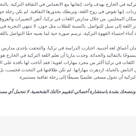
تركية في الخارج بهدف واحد: إتقانها مع الانغماس في الثقافة التركية. ب
فردات. إنها تغوص في روح اللغة، وتربطك بجذورها الثقافية. لم تكن رحلة
سكان المحليين. من خلال مدارس اللغات في تركيا، أتقن التعبيرات والفروق ا
اللغة إلى سبل للتواصل. بالنسبة للطلاب مثل جون، لا تنتهي التجربة ف
أثناء احتساء القهوة التركية، ترسم صورة حية لما يعنيه حقًا التواصل باللغة
ان أعماق لغة أجنبية. اختارت الدراسة في تركيا، والتحقت بإحدى مدارس ا
نسوجًا بالتقاليد والحداثة. وجدت ماريا أن تعلم اللغة التركية في الخارج 
للغات في تركيا أكثر من مجرد مهارات لغوية؛ فقد أتاحت لها نافذة على الح
لنابض بالحياة، ازدهرت مهاراتها. لم تكن طلاقتها في التحدث فحسب، بل
تركية أن تحول مسعى تعليميًا بسيطًا إلى رحلة ثقافية مستنيرة.
، وننصحك بشدة باستشارة أخصائي لتقييم حالتك الشخصية. لا نتحمل أي مسؤ