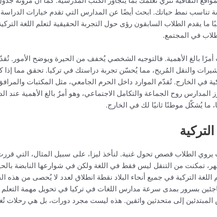
مواقع الثقافية تُثري تعلمك بما يتجاوز الكتب المدرسية. كما أن مرونة
 تناسب نمط حياتك. ابحث أيضًا عن المدارس التي تقدم خيارات الدراسة ع
 غالبًا ما يقدم الطلاب السابقون رؤى حول التجربة الحقيقية لتعلم اللغة التر
لاب في المجتمع.
 أمرًا بالغ الأهمية. فالتوجيه الشخصي يُخفف من الحيرة ويوضح الأمور. تُقد
رات والنقل المُريح، مما يُحسّن تجربة دراستك في تركيا. تحقق مما إذا كان
ة في الخارج. تُقدّم الموارد داخل الحرم الجامعي، مثل المكتبات والمرافق ال
ّز المدارس روح الجماعة والتكامل الاجتماعي، وهو أمرٌ بالغ الأهمية عند ا
ا، ما يُشكّل موطنًا ثانيًا لك في الخارج.
لتركية
يروي الطلاب قصص تحول غنية. لنأخذ ليزا، على سبيل المثال، التي قررت ت
، تمكنت من التنقل ليس فقط في اللغة ولكن في شوارعها النابضة بالحياة 
م اللغة التركية في جميع أنحاء البلاد نقطة انطلاق لعدد لا يُحصى من هذه 
 مُتفاجئين بسرور بمدى سرعة مدارس اللغات في تركيا في تحويل مهمة التعل
مبتدئين إلى متحدثين واثقين. هذه ليست مجرد دورات، بل هي رحلات تُغيِّر 