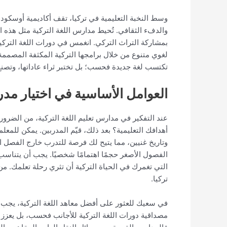
وسط النخبة التعليمية في تركيا، تقف أكاديمية أوسكودا
والدفء الثقافي. تُحيط مدارس اللغة التركية مثل هذه 
بمشاركة التراث التركي. انغمس في دورات اللغة التركية 
لغوي متنوع من خلال برامجها التركية المكثفة المصممة ل
تكتسب لغة جديدة فحسب؛ بل تختبر ثراء عاداتها، وتصنع 
العوامل الأساسية في اختيار مد
عند التفكير في مدارس تعليم اللغة التركية، من الضروري
أهدافك التعليمية؟ بعد ذلك، قيّم المدربين. يمكن للمعل
وتاريخ غنيين، مما يتيح لك فرصة للتدرب خارج الفصل ال
الفصول الأصغر حجمًا اهتمامًا شخصيًا. يجب أن يتناسب ا
التي تغمرك في الحياة التركية أن تثري رحلة تعلمك. م
تركيا.
في سعيك للعثور على أفضل معاهد اللغة التركية، يجب أن 
مصداقية دورات اللغة التركية للأجانب فحسب، بل يعزز أي