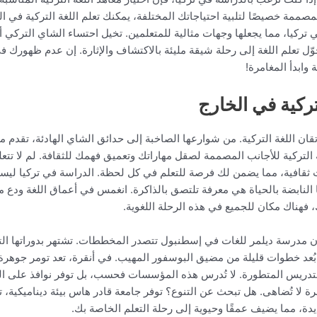
لمصممة خصيصًا لتلبية احتياجاتك المختلفة، يمكنك تعلم اللغة التركية في 
ي تركيا، مما يجعلها وجهات مثالية للمتعلمين. تخيل احتساء الشاي التركي
إنها تُحوّل تعلم اللغة إلى رحلة شيقة مليئة بالاكتشاف والإثارة. إن عدم ظه
وابدأ المغامرة!
ركية في الخارج
ان اللغة التركية. من شوارعها الصاخبة إلى حدائق الشاي الهادئة، تقدم مدارس
التركية للأجانب المصممة لصقل مهاراتك وتعميق فهمك للثقافة. لم لا تتعلم
قافية، مما يضمن لك فرصة للتعلم في كل لحظة. الدراسة في تركيا ليس
يا النابضة بالحياة هي معرفة تلتصق بالذاكرة. انغمس في أعماق اللغة ودع
 فهناك مكان للجميع في هذه الرحلة اللغوية.
إن مدرسة ديلمر للغات في إسطنبول تتصدر المخططات. تشتهر بدوراتها التركي
 بُعد خطوات قليلة من مضيق البوسفور المهيب. في أنقرة، تعد تومر جوهرة
 التدريس المتطورة. لا تُدرس هذه المؤسسات فحسب، بل توفر نوافذ على الث
 لا تُضاهى. هل تبحث عن التنوع؟ توفر جامعة قادر هاس بيئة ديناميكية، تمز
ة، مما يضيف عمقًا وحيوية إلى رحلة التعلم الخاصة بك.