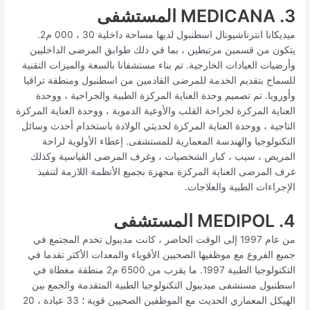
3. MEDICANA المستشفى
ميديكانا انترناشيونال اسطنبول لديها مساحة داخلية 30 ، 000 م2.
يتكون من قسمين مرتبطين ، بما في ذلك طوابق المرضى الداخليين
وأرضيات العيادات الخارجية. تم بناء مستشفانا بالسعة والميزات التقنية
للسماح بتقديم الخدمة للمرضى القادمين من اسطنبول ومنطقة تراقيا
وأوروبا. تم تصميم وحدة العناية المركزة الطبية والجراحية ، ووحدة
العناية المركزة لجراحة القلب والأوعية الدموية ، ووحدة العناية المركزة
التاجية ، ووحدة العناية المركزة لحديثي الولادة باستخدام أحدث وسائل
التكنولوجيا والهندسة المعمارية للمستشفى. إعطاء الأولوية لراحة
المريض ، سيب ، كبار الشخصيات ، وغرف المرضى القياسية وكذلك
غرف المرضى العناية المركزة مجهزة بجميع الأنظمة اللازمة لتنفيذ
الإجراءات الطبية والعلاجات.
4. MEDIPOL المستشفى
من عام 1997 إلى الوقت الحاضر ، كانت مديبول تخدم المجتمع في
جميع الفروع مع موظفيها الصحيين الأقوياء والمعدات الأكثر تقدما في
التكنولوجيا الطبية 1997. ما يقرب من 6500 م2 منطقة مغطاة في
اسطنبول مستشفى ميديبول التكنولوجيا الطبية المتقدمة والجمع بين
الهيكل المعماري الحديث مع الموظفين الصحيين قوية ؛ 33 عيادة ، 20