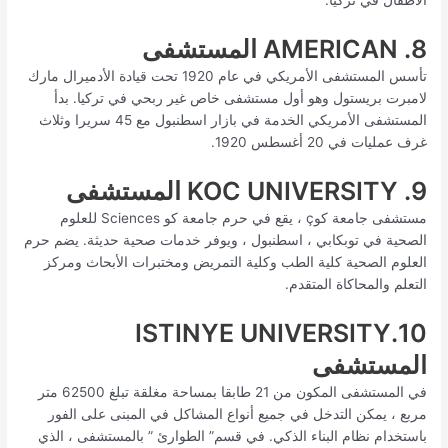
8. AMERICAN المستشفى
تأسس المستشفى الأمريكي في عام 1920 تحت قيادة الأدميرال مارك
لامبرت بريستول وهو أول مستشفى خاص غير ربحي في تركيا. بدأ
المستشفى الأمريكي الخدمة في بازار اسطنبول مع 45 سريرا وثلاث
غرف عمليات في 20 أغسطس 1920.
9. KOC UNIVERSITY المستشفى
مستشفى جامعة كوç ، يقع في حرم جامعة كو Sciences للعلوم
الصحية في توبكابي ، اسطنبول ، ويوفر خدمات صحية حديثة. يضم حرم
العلوم الصحية كلية الطب وكلية التمريض ومختبرات الأبحاث ومركز
التعلم والمحاكاة المتقدم.
10.ISTINYE UNIVERSITY
المستشفى
في المستشفى المكون من 21 طابقا بمساحة مغلقة تبلغ 62500 متر
مربع ، يمكن التدخل في جميع أنواع المشاكل في المبنى على الفور
باستخدام نظام البناء الذكي. في قسم” الطوارئ ” بالمستشفى ، الذي