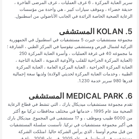
سرير العناية المركزة ، 6 غرف العمليات ، غرف المرضى الفاخرة ،
حديقة خضراء ، وموقف سيارات كبير ، هي واحدة من مؤسسات
الرعاية الصحية الخاصة الرائدة في الجانب الأناضولي من اسطنبول.
5. KOLAN المستشفى
مجموعة مستشفيات جيرث 5 مستشفيات في اسطنبول في الجمهورية
التركية لشمال قبرص ومستشفى نيقوسيا في المركز الطبي ، الشارقة ؛
ما مجموعه 40 في غرفة العمليات ، وأسرة العناية المركزة 250
(العناية المركزة الجراحية للقلب والأوعية الدموية ، العناية التاجية ،
العناية المركزة الجراحية ، العناية المركزة العامة ، العناية المركزة
الطبية ، وخدمات العناية المركزة لحديثي الولادة) ولديها سعة إجمالية
قدرها 980 سرير خدمة 1.230.
6. MEDICAL PARK المستشفى
تقدم مجموعة مستشفيات ميديكال بارك ، التي تنشط في قطاع الرعاية
الصحية منذ عام 1995 ، خدماتها في مختلف محافظات تركيا مع أكثر
من 6000 طبيب وموظف ، و 17 مستشفى في المجموع. ميديكال بارك
هي أكبر مجموعة مستشفيات في تركيا. تأسست سلسلة المستشفيات
من قبل محرم أوستا ، الذي يرأس الشركة حاليا. امتلكت الشركة
مستشفيين في اسطنبول في عام 2005. في عام 2006 ، باع في