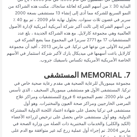
البداية 30 ٪ من أسهم الشركة لعائلة سانجاك. مكنت هذه الشراكة من
النمو السريع للشركة مما أدى إلى إنشاء 13 مستشفى بسعة 2000
سرير في غضون ثلاث سنوات. بحلول نهاية عام 2009 ، تم بيع 40 ٪
من أسهم الشركة إلى ثالث أكبر شركة أمريكية أمريكية لإدارة الأصول
العالمية وهي مجموعة كارلايل. مع هذه الشراكة الجديدة ، بلغ عدد
المستشفيات 17 مع 2771 سريرا في المجموع مما يضع الشركة في
المرتبة الأولى من نوعها في تركيا. في مارس 2013 ، أفيد أن مجموعة
كارلايل باعت أسهمها في ميديكال بارك لأكبر شركة استثمار في الأسهم
الخاصة الأمريكية الأمريكية تكساس باسيفيك جروب.
7. MEMORIAL المستشفى
مجموعة ميموريال للرعاية الصحية هي مقدم رعاية صحية خاص في
تركيا. المستشفى الأول هو مستشفى ميموريال السخيف ، الذي تأسس
في عام 2000. تضم المجموعة 6 فروع للمستشفيات ومراكز علاج
المرضى الخارجيين ومراكز صحة العيون والمختبرات. وهو أول
مستشفى في تركيا يحصل على شهادة اعتماد اللجنة الدولية المشتركة
الدولية. وهو أول مستشفى خاص يحصل على ترخيص لزراعة الأعضاء
(الكبد والكلى) والخدمات المختبرية ذات الصلة من وزارة الصحة في
مارس 2004. تم إجراء أول عملية زرع كبد غير متوافقة مع الدم على
الأطفال في تركيا.