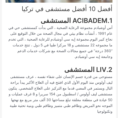
أفضل 10 أفضل مستشفى في تركيا
1.ACIBADEM المستشفى
أس أوشبادم مجموعة الرعاية الصحية ، التي بدأت كمستشفى حي في
عام 1991 ، أنشأت نظام بيئي في مجال الصحة من خلال التوقيع على
نجاح كبير اليوم.مجموعة إيه سي أوشبادم للرعاية الصحية ، التي تخدم
ما مجموعه 22 مستشفى و 18 مركزا طبيا في 5 دول ، تنتج خدمات
“360 درجة” في جميع مجالات الصحة مع شركات خدمات الدعم
وجامعة إيه سي أوشبادم.
2.LIV المستشفى
مستوحى من قدرة جسم الإنسان على شفاء نفسه ، عرف مستشفى
ليف أولوس منذ اليوم الأول الذي افتتح فيه أن العلاج الأكبر يبدأ براحة
البال ويستمر في المضي قدما مع التركيز على العلاج الشخصي. يتكون
مستشفى ليف أولوس / اسطنبول من 154 سريرا و 8 غرف عمليات و
50 عيادة في منطقة مغلقة تبلغ مساحتها 30 ألف متر مربع مع نهجها
الموجه نحو المريض وطاقم طبي متميز وطاقم طبي وبنية تحتية طبية
وتكنولوجيا