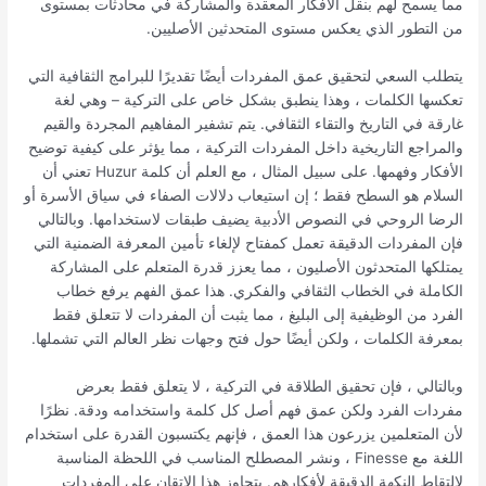
مما يسمح لهم بنقل الأفكار المعقدة والمشاركة في محادثات بمستوى
من التطور الذي يعكس مستوى المتحدثين الأصليين.
يتطلب السعي لتحقيق عمق المفردات أيضًا تقديرًا للبرامج الثقافية التي
تعكسها الكلمات ، وهذا ينطبق بشكل خاص على التركية – وهي لغة
غارقة في التاريخ والتقاء الثقافي. يتم تشفير المفاهيم المجردة والقيم
والمراجع التاريخية داخل المفردات التركية ، مما يؤثر على كيفية توضيح
الأفكار وفهمها. على سبيل المثال ، مع العلم أن كلمة Huzur تعني أن
السلام هو السطح فقط ؛ إن استيعاب دلالات الصفاء في سياق الأسرة أو
الرضا الروحي في النصوص الأدبية يضيف طبقات لاستخدامها. وبالتالي
فإن المفردات الدقيقة تعمل كمفتاح لإلغاء تأمين المعرفة الضمنية التي
يمتلكها المتحدثون الأصليون ، مما يعزز قدرة المتعلم على المشاركة
الكاملة في الخطاب الثقافي والفكري. هذا عمق الفهم يرفع خطاب
الفرد من الوظيفية إلى البليغ ، مما يثبت أن المفردات لا تتعلق فقط
بمعرفة الكلمات ، ولكن أيضًا حول فتح وجهات نظر العالم التي تشملها.
وبالتالي ، فإن تحقيق الطلاقة في التركية ، لا يتعلق فقط بعرض
مفردات الفرد ولكن عمق فهم أصل كل كلمة واستخدامه ودقة. نظرًا
لأن المتعلمين يزرعون هذا العمق ، فإنهم يكتسبون القدرة على استخدام
اللغة مع Finesse ، ونشر المصطلح المناسب في اللحظة المناسبة
لالتقاط النكهة الدقيقة لأفكارهم. يتجاوز هذا الإتقان على المفردات