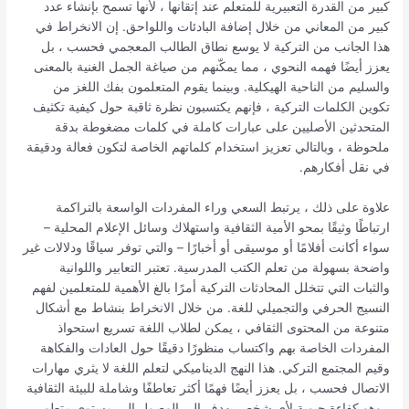
كبير من القدرة التعبيرية للمتعلم عند إتقانها ، لأنها تسمح بإنشاء عدد
كبير من المعاني من خلال إضافة البادئات واللواحق. إن الانخراط في
هذا الجانب من التركية لا يوسع نطاق الطالب المعجمي فحسب ، بل
يعزز أيضًا فهمه النحوي ، مما يمكّنهم من صياغة الجمل الغنية بالمعنى
والسليم من الناحية الهيكلية. وبينما يقوم المتعلمون بفك اللغز من
تكوين الكلمات التركية ، فإنهم يكتسبون نظرة ثاقبة حول كيفية تكثيف
المتحدثين الأصليين على عبارات كاملة في كلمات مضغوطة بدقة
ملحوظة ، وبالتالي تعزيز استخدام كلماتهم الخاصة لتكون فعالة ودقيقة
في نقل أفكارهم.
علاوة على ذلك ، يرتبط السعي وراء المفردات الواسعة بالتراكمة
ارتباطًا وثيقًا بمحو الأمية الثقافية واستهلاك وسائل الإعلام المحلية –
سواء أكانت أفلامًا أو موسيقى أو أخبارًا – والتي توفر سياقًا ودلالات غير
واضحة بسهولة من تعلم الكتب المدرسية. تعتبر التعابير واللوانية
والثبات التي تتخلل المحادثات التركية أمرًا بالغ الأهمية للمتعلمين لفهم
النسيج الحرفي والتجميلي للغة. من خلال الانخراط بنشاط مع أشكال
متنوعة من المحتوى الثقافي ، يمكن لطلاب اللغة تسريع استحواذ
المفردات الخاصة بهم واكتساب منظورًا دقيقًا حول العادات والفكاهة
وقيم المجتمع التركي. هذا النهج الديناميكي لتعلم اللغة لا يثري مهارات
الاتصال فحسب ، بل يعزز أيضًا فهمًا أكثر تعاطفًا وشاملة للبيئة الثقافية
، وهو كفاءة حيوية لأي شخص يهدف إلى الوصول إلى مستوى متطور