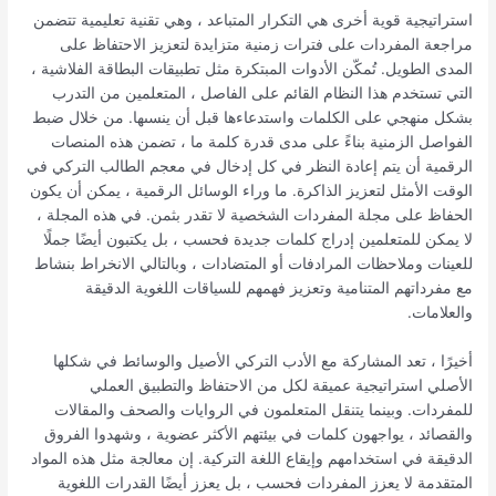
استراتيجية قوية أخرى هي التكرار المتباعد ، وهي تقنية تعليمية تتضمن
مراجعة المفردات على فترات زمنية متزايدة لتعزيز الاحتفاظ على
المدى الطويل. تُمكّن الأدوات المبتكرة مثل تطبيقات البطاقة الفلاشية ،
التي تستخدم هذا النظام القائم على الفاصل ، المتعلمين من التدرب
بشكل منهجي على الكلمات واستدعاءها قبل أن ينسىها. من خلال ضبط
الفواصل الزمنية بناءً على مدى قدرة كلمة ما ، تضمن هذه المنصات
الرقمية أن يتم إعادة النظر في كل إدخال في معجم الطالب التركي في
الوقت الأمثل لتعزيز الذاكرة. ما وراء الوسائل الرقمية ، يمكن أن يكون
الحفاظ على مجلة المفردات الشخصية لا تقدر بثمن. في هذه المجلة ،
لا يمكن للمتعلمين إدراج كلمات جديدة فحسب ، بل يكتبون أيضًا جملًا
للعينات وملاحظات المرادفات أو المتضادات ، وبالتالي الانخراط بنشاط
مع مفرداتهم المتنامية وتعزيز فهمهم للسياقات اللغوية الدقيقة
والعلامات.
أخيرًا ، تعد المشاركة مع الأدب التركي الأصيل والوسائط في شكلها
الأصلي استراتيجية عميقة لكل من الاحتفاظ والتطبيق العملي
للمفردات. وبينما يتنقل المتعلمون في الروايات والصحف والمقالات
والقصائد ، يواجهون كلمات في بيئتهم الأكثر عضوية ، وشهدوا الفروق
الدقيقة في استخدامهم وإيقاع اللغة التركية. إن معالجة مثل هذه المواد
المتقدمة لا يعزز المفردات فحسب ، بل يعزز أيضًا القدرات اللغوية