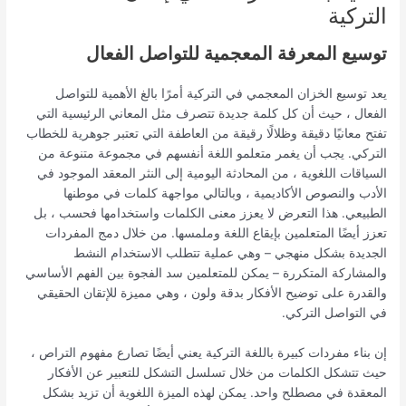
التركية
توسيع المعرفة المعجمية للتواصل الفعال
يعد توسيع الخزان المعجمي في التركية أمرًا بالغ الأهمية للتواصل
الفعال ، حيث أن كل كلمة جديدة تتصرف مثل المعاني الرئيسية التي
تفتح معانيًا دقيقة وظلالًا رقيقة من العاطفة التي تعتبر جوهرية للخطاب
التركي. يجب أن يغمر متعلمو اللغة أنفسهم في مجموعة متنوعة من
السياقات اللغوية ، من المحادثة اليومية إلى النثر المعقد الموجود في
الأدب والنصوص الأكاديمية ، وبالتالي مواجهة كلمات في موطنها
الطبيعي. هذا التعرض لا يعزز معنى الكلمات واستخدامها فحسب ، بل
تعزز أيضًا المتعلمين بإيقاع اللغة وملمسها. من خلال دمج المفردات
الجديدة بشكل منهجي – وهي عملية تتطلب الاستخدام النشط
والمشاركة المتكررة – يمكن للمتعلمين سد الفجوة بين الفهم الأساسي
والقدرة على توضيح الأفكار بدقة ولون ، وهي مميزة للإتقان الحقيقي
في التواصل التركي.
إن بناء مفردات كبيرة باللغة التركية يعني أيضًا تصارع مفهوم التراص ،
حيث تتشكل الكلمات من خلال تسلسل التشكل للتعبير عن الأفكار
المعقدة في مصطلح واحد. يمكن لهذه الميزة اللغوية أن تزيد بشكل