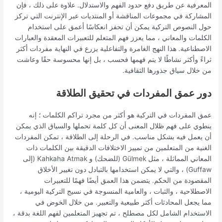
المعرفية عن طريق دفع حدود الفهم والاستدلال. علاوة على ذلك ، فإن
المشاركة في مجموعات المناقشة أو المنتديات عبر الإنترنت التي تركز
حول النصوص التركية يمكن أن تحفز انعكاسًا أعمق على استخدام
الكلمات والمعاني ، مما يعزز فهم المتعلم للتعبيرات المعقدة والعبارات
الاصطناعية. هذا النهج الغامرة والتفاعلية يزرع في النهاية مفردات أكثر
ثراءً وأكثر نشاطًا لا يتم فهمها فحسب ، بل إنها محسوسة حقًا وعاشت
من خلال سياق جذورها الثقافية.
دور عمق المفردات في تحقيق الطلاقة
عمق المفردات في التركية هو أكثر من مجرد تراكم الكلمات ؛ إنه
ينطوي على فهم ظلال المعنى أن كل كلمة تحملها والسياق الذي يمكن
أن يعمل فيه بشكل مناسب. في الرحلة إلى الطلاقة ، تمكن المفردات
الغنية من المتعلمين من تمييز الاختلافات الدقيقة بين الكلمات ذات
المعاني المماثلة ، مثل Gülmek (للضحك) و Kahkaha Atmak (إلى
Guffaw) ، والتي لا يمكن استخدامها بالتبادل دون تغيير الأخلاق
المقصودة من الحكم. يتضمن هذا العمق أيضًا فهمًا للتعبيرات
الاصطلاحية ، والثبات ، والعامية المنسوجة في نسيج التركية اليومية ،
مما يجعل المحادثات أكثر طبيعية والتعبير. من خلال الخوض في
الاستخدام الشامل لكل مصطلح ، تم تجهيز المتعلمين لفهم اللغة بدقة ،