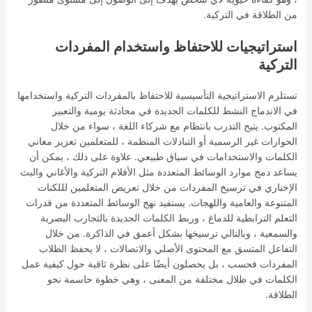
من الطلاقة في التركية.
استراتيجيات للاحتفاظ واستخدام المفردات
التركية
تستلزم الاستراتيجية التأسيسية للاحتفاظ بالمفردات التركية واستخدامها
في الاندماج النشط للكلمات الجديدة في محادثة يومية والتعبير
المكتوب. يتيح التدرب بانتظام مع شركاء اللغة ، سواء من خلال
الحوارات غير الرسمية أو التبادلات المنظمة ، للمتعلمين تعزيز معاني
الكلمات والاستخدامات في سياق طبيعي. علاوة على ذلك ، يمكن أن
يساعد دمج موارد الوسائط المتعددة مثل الأفلام التركية والأغاني والبث
الإخباري في ترسيخ المفردات من خلال تعريض المتعلمين لللكنات
المتنوعة والعامية واللهجات. يستفيد نهج الوسائط المتعددة من قدرات
التعلم الترابطية للدماغ ، وربط الكلمات الجديدة بالتجارب البصرية
والسمعية ، وبالتالي ترسيخها بشكل أعمق في الذاكرة. من خلال
التفاعل المتسق مع المحتوى الأصلي والاتصالات ، لا يحفظ الطلاب
المفردات فحسب ، بل يحصلون أيضًا على نظرة ثاقبة حول كيفية عمل
الكلمات في ظلال مختلفة من المعنى ، وهي خطوة حاسمة نحو
الطلاقة.