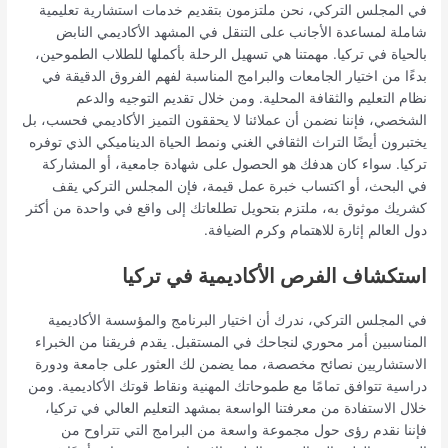
في المجلس التركي، نحن ملتزمون بتقديم خدمات استشارية تعليمية
شاملة لمساعدة الأجانب على التنقل في المشهد الأكاديمي النابض
بالحياة في تركيا. مهمتنا هي تسهيل الرحلة بأكملها للطلاب الطموحين،
بدءًا من اختيار الجامعات والبرامج المناسبة لفهم الفروق الدقيقة في
نظام التعليم والثقافة المحلية. ومن خلال تقديم التوجيه والدعم
الشخصي، فإننا نضمن أن عملائنا لا يحققون التميز الأكاديمي فحسب، بل
يختبرون أيضًا التراث الثقافي الغني ونمط الحياة الديناميكي الذي توفره
تركيا. سواء كان هدفك هو الحصول على شهادة جامعية، أو المشاركة
في البحث، أو اكتساب خبرة عمل قيمة، فإن المجلس التركي يقف
كشريك موثوق به، ملتزم بتحويل تطلعاتك إلى واقع في واحدة من أكثر
دول العالم إثارة للاهتمام وكرم الضيافة.
استكشاف الفرص الأكاديمية في تركيا
في المجلس التركي، ندرك أن اختيار البرنامج والمؤسسة الأكاديمية
المناسبين أمر محوري لنجاحك في المستقبل. يقدم فريقنا من الخبراء
الاستشاريين نصائح مخصصة، مما يضمن لك العثور على جامعة ودورة
دراسية تتوافق تمامًا مع طموحاتك المهنية ونقاط قوتك الأكاديمية. ومن
خلال الاستفادة من معرفتنا الواسعة بمشهد التعليم العالي في تركيا،
فإننا نقدم رؤى حول مجموعة واسعة من البرامج التي تتراوح من