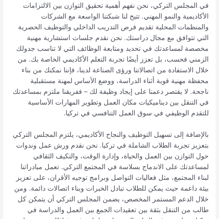
في المجلس التركي، نحن نفهم أهمية تحقيق التوازن بين الالتزامات
الأكاديمية والنمو المهني. تتيح لنا شبكتنا الواسعة مع الشركات
والمنظمات المحلية تقديم فرص التدريب الداخلي والتوظيف الحصرية
التي تتوافق مع مجال دراستك. نحن نقدم جلسات استشارية مهنية
مخصصة لمساعدتك في تحديد ومتابعة الوظائف التي لا تناسب جدولك
الزمني فحسب، بل تعزز أيضًا تجربة التعلم الأكاديمي الخاصة بك. من
خلال الاستفادة من اتصالاتنا ورؤى الصناعة لدينا، فإننا نمكنك من بناء
محفظة مهنية قوية أثناء الدراسة، ووضع الأساس لمهنة مستقبلية
ناجحة. لا يقتصر دعمنا على إيجاد وظيفة لك – ففريقنا ملتزم بمساعدتك
في التنقل بين ديناميكيات مكان العمل وتطوير المهارات الأساسية
للتقدم الوظيفي في سوق العمل التنافسي في تركيا.
بالإضافة إلى تسهيل التوظيف والنجاح الأكاديمي، يلتزم المجلس التركي
بتعزيز تجربة الطلاب الشاملة في تركيا. نحن نقدم ورش عمل وندوات
حول التوازن بين العمل والحياة، وإدارة الوقت، والتكيف الثقافي
لمساعدتك على الاندماج بسلاسة في المجتمع التركي. تعمل مبادراتنا
لبناء المجتمع، مثل فعاليات التواصل وبرامج توجيه الأقران، على تعزيز
بيئة داعمة حيث يمكن للطلاب تبادل الخبرات وبناء اتصالات دائمة. ومن
خلال الدعم المستمر المخصص، يضمن المجلس التركي أن يتمكن كل
طالب من التنقل بثقة بين تعقيدات الجمع بين العمل والدراسة في