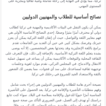
تركيا، مما يؤدي في النهاية إلى رحلة شاملة وغنية ثقافيًا ومجزية على
المستوى المهني.
نصائح أساسية للطلاب والمهنيين الدوليين
يمكن أن يكون التنقل في البيئات الأكاديمية والمهنية في تركيا كطالب
دولي أو محترف أمرًا مثيرًا وصعبًا. إحدى النصائح الأساسية الأولى هي
فهم معايير اللغة والتواصل، حيث أن إتقان اللغة التركية يمكن أن يعزز
خبرتك وفرصك بشكل كبير. في حين أن العديد من الجامعات تقدم
برامج باللغة الإنجليزية وقد يتحدثها بعض المتخصصين، إلا أنه يوصى
بشدة بتعلم اللغة التركية الأساسية. بالإضافة إلى ذلك، فإن التعرف على
الثقافة المحلية والتوقعات الأكاديمية يمكن أن يساعد في تسهيل عملية
الانتقال والاندماج. في المجلس التركي، نقدم موارد لغوية وجلسات
توجيهية ثقافية لمساعدتك على سد أي فجوات، مما يضمن لك الشعور
بالثقة والاستعداد الجيد للشروع في رحلتك في تركيا.
نصيحة أخرى هامة للطلاب والمهنيين الدوليين هي إجراء بحث شامل
وفهم متطلبات التأشيرة والإقامة في تركيا. يعد الحصول على التأشيرة
المناسبة أمرًا حيويًا للدخول والإقامة بسلاسة في البلاد. سواء كنت تتابع
دراستك أو تهدف إلى العمل، فمن الضروري التأكد من صحة جميع
أوراقك لتجنب أي متاعب قانونية. يساعد المجلس التركي من خلال