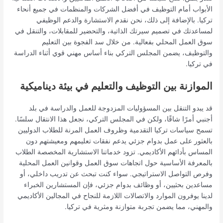
الأبواب أمام التوظيف في أفضل الشركات والمنظمات في جميع أنحاء
تركيا. بالإضافة إلى ذلك، نحن نقدم الاستشارة والدعم الوظيفي
لمساعدتك في تصميم سيرتك الذاتية، والتحضير للمقابلات، والتنقل في
سوق العمل المحلي بفعالية. من خلال سد الفجوة بين التعليم
والتوظيف، يضمن المجلس التركي بناء أساس مهني قوي أثناء الدراسة
في تركيا.
الموازنة بين التوظيف والتعليم في بيئة ديناميكية
قد يبدو التنقل بين المسؤوليات المزدوجة للعمل والدراسة في بلد
أجنبي أمرًا شاقًا، ولكن في المجلس التركي، نجعل هذا الانتقال سلسًا.
تسمح سياسات تركيا التقدمية وظروف العمل المرنة للطلاب الدوليين
بالعثور على عمل بدوام جزئي يدعم نفقات تعليمهم ومعيشتهم دون
المساس بأدائهم الأكاديمي. تزود خدماتنا الاستشارية المخصصة الطلاب
بالمعرفة الأساسية حول اتجاهات سوق العمل وقوانين العمل المحلية
وفرص التواصل الاستراتيجي. سواء كنت تبحث عن تدريب داخلي، أو
مساعدين بحثيين، أو وظائف بدوام جزئي، فإن المستشارين الخبراء
لدينا يوفرون الموارد والاتصالات اللازمة للنجاح في المجالين الأكاديمي
والمهني، مما يضمن تجربة متوازنة ومثرية في تركيا.