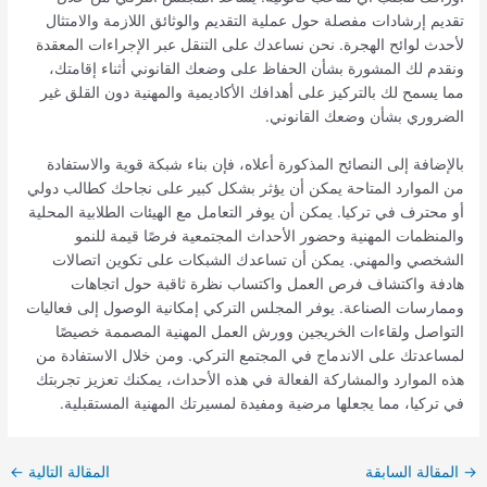
تقديم إرشادات مفصلة حول عملية التقديم والوثائق اللازمة والامتثال
لأحدث لوائح الهجرة. نحن نساعدك على التنقل عبر الإجراءات المعقدة
ونقدم لك المشورة بشأن الحفاظ على وضعك القانوني أثناء إقامتك،
مما يسمح لك بالتركيز على أهدافك الأكاديمية والمهنية دون القلق غير
الضروري بشأن وضعك القانوني.
بالإضافة إلى النصائح المذكورة أعلاه، فإن بناء شبكة قوية والاستفادة
من الموارد المتاحة يمكن أن يؤثر بشكل كبير على نجاحك كطالب دولي
أو محترف في تركيا. يمكن أن يوفر التعامل مع الهيئات الطلابية المحلية
والمنظمات المهنية وحضور الأحداث المجتمعية فرصًا قيمة للنمو
الشخصي والمهني. يمكن أن تساعدك الشبكات على تكوين اتصالات
هادفة واكتشاف فرص العمل واكتساب نظرة ثاقبة حول اتجاهات
وممارسات الصناعة. يوفر المجلس التركي إمكانية الوصول إلى فعاليات
التواصل ولقاءات الخريجين وورش العمل المهنية المصممة خصيصًا
لمساعدتك على الاندماج في المجتمع التركي. ومن خلال الاستفادة من
هذه الموارد والمشاركة الفعالة في هذه الأحداث، يمكنك تعزيز تجربتك
في تركيا، مما يجعلها مرضية ومفيدة لمسيرتك المهنية المستقبلية.
→
المقالة السابقة
المقالة التالية
←