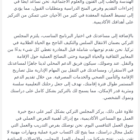
الهندسة والطب إلى الفنون والعلوم الاجتماعية. نحن نساعد أيضًا في
إجراءات التقديم وفرص المنح الدراسية ومتطلبات القبول، مما يؤدي
إلى تبسيط العملية المعقدة في كثير من الأحيان حتى تتمكن من التركيز
على أهدافك الأكاديمية.
بالإضافة إلى مساعدتك في اختيار البرنامج المناسب، يلتزم المجلس
التركي بضمان الانتقال السلس والتكيف الناجح مع الحياة الطلابية في
تركيا. نحن نقدم توجيهات شاملة قبل المغادرة تغطي كل شيء بدءًا من
المعايير الثقافية والحياة اليومية وحتى النصائح العملية حول الإقامة
والنقل. عند وصولك، سيكون فريق الدعم المحلي لدينا جاهزًا لمساعدتك
في الاستقرار، ومساعدتك في التنقل بين المهام الإدارية مثل تصاريح
الإقامة والتأمين الصحي والخدمات المصرفية. من خلال تقديم الدعم
المستمر طوال فترة إقامتك، نهدف إلى جعل رحلتك التعليمية سلسة
ومثرية قدر الإمكان، مما يسمح لك بالتركيز بشكل كامل على دراستك
ونموك الشخصي.
علاوة على ذلك، يركز المجلس التركي بشكل كبير على دمج خبرة
العمل مع المساعي الأكاديمية، مع إدراك أهمية التعرض العملي في
سوق العمل التنافسي اليوم. نحن نوصلك بفرص التدريب والعمل التي
تكمل مجال دراستك، مما يتيح لك اكتساب خبرة عملية ومهارات مهنية لا
تقدر بثمن. تفتح شبكتنا من أصحاب العمل المحليين والاتصالات الصناعية