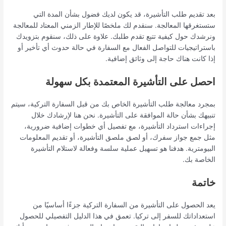
بعد تقديم طلب التأشيرة، قد يكون لديك فضول بشأن المدة التي
ستستغرقها المعالجة. سنقدم لك ملخصًا للإطار الزمني المعتاد للمعالجة
ونرشدك حول كيفية تتبع تقدم طلبك. علاوة على ذلك، سنقوم بتزويدك
باستراتيجيات للتواصل الفعال مع السفارة في حالة حدوث أي تأخير أو
إذا كانت هناك حاجة إلى وثائق إضافية.
احصل على التأشيرة المعتمدة بكل سهولة
بمجرد معالجة طلب التأشيرة الخاص بك من قبل السفارة التركية، سيتم
تنبيهك بشأن حالة الموافقة على التأشيرة. نحن هنا لإرشادك خلال
إجراءات استرداد التأشيرة، مع تفصيل أي خطوات إضافية ضرورية،
مثل جمع جواز سفرك، أو لصق ملصق التأشيرة، أو تقديم المعلومات
البيومترية. هدفنا هو تسهيل عملية سلسة وفعالة لاستلام التأشيرة
الخاصة بك.
خاتمة
يعد الحصول على التأشيرة من السفارة التركية جزءًا أساسيًا من
استعداداتك للسفر إلى تركيا. تعمق في هذا الدليل التفصيلي للحصول