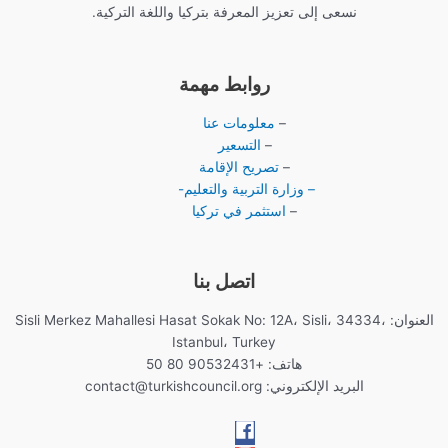
نسعى إلى تعزيز المعرفة بتركيا واللغة التركية.
روابط مهمة
–
معلومات عنا
–
التسعير
–
تصريح الإقامة
– وزارة التربية والتعليم-
–
استثمر في تركيا
اتصل بنا
العنوان: Sisli Merkez Mahallesi Hasat Sokak No: 12A، Sisli، 34334،
Istanbul، Turkey
هاتف: +90532431 80 50
البريد الإلكتروني:
contact@turkishcouncil.org