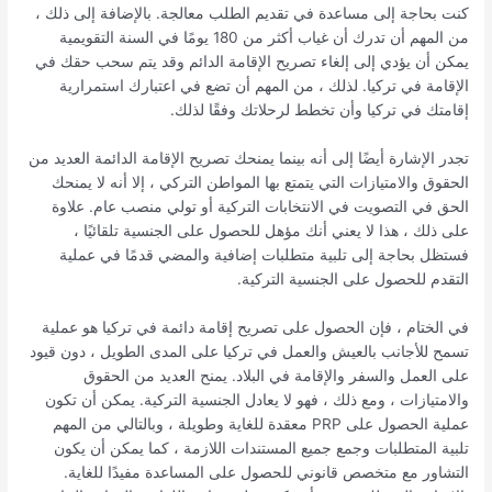
كنت بحاجة إلى مساعدة في تقديم الطلب معالجة. بالإضافة إلى ذلك ،
من المهم أن تدرك أن غياب أكثر من 180 يومًا في السنة التقويمية
يمكن أن يؤدي إلى إلغاء تصريح الإقامة الدائم وقد يتم سحب حقك في
الإقامة في تركيا. لذلك ، من المهم أن تضع في اعتبارك استمرارية
إقامتك في تركيا وأن تخطط لرحلاتك وفقًا لذلك.
تجدر الإشارة أيضًا إلى أنه بينما يمنحك تصريح الإقامة الدائمة العديد من
الحقوق والامتيازات التي يتمتع بها المواطن التركي ، إلا أنه لا يمنحك
الحق في التصويت في الانتخابات التركية أو تولي منصب عام. علاوة
على ذلك ، هذا لا يعني أنك مؤهل للحصول على الجنسية تلقائيًا ،
فستظل بحاجة إلى تلبية متطلبات إضافية والمضي قدمًا في عملية
التقدم للحصول على الجنسية التركية.
في الختام ، فإن الحصول على تصريح إقامة دائمة في تركيا هو عملية
تسمح للأجانب بالعيش والعمل في تركيا على المدى الطويل ، دون قيود
على العمل والسفر والإقامة في البلاد. يمنح العديد من الحقوق
والامتيازات ، ومع ذلك ، فهو لا يعادل الجنسية التركية. يمكن أن تكون
عملية الحصول على PRP معقدة للغاية وطويلة ، وبالتالي من المهم
تلبية المتطلبات وجمع جميع المستندات اللازمة ، كما يمكن أن يكون
التشاور مع متخصص قانوني للحصول على المساعدة مفيدًا للغاية.