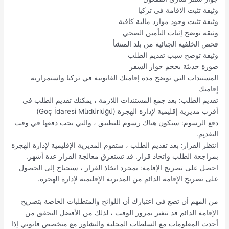
وثيقة تثبت الاقامة في تركيا
وثيقة تثبت وجود موارد مالية كافية
وثيقة توضح إثبات التأمين الصحي
فحص الخلفية الجنائية من بلد المنشأ
وثيقة توضح سبب تقديم الطلب
صورة حديثة بحجم جواز السفر
المستندات التي توضح مدة إقامتك القانونية في تركيا واستمرارية
إقامتك
تقديم الطلب: بعد جمع المستندات اللازمة ، يمكنك تقديم الطلب في
أقرب مديرية إقليمية لإدارة الهجرة (Göç İdaresi Müdürlüğü)
دفع الرسوم: ستكون هناك رسوم للتطبيق ، والتي يجب دفعها في وقت
التقديم.
انتظر القرار: بعد تقديم الطلب ، ستقوم المديرية الإقليمية لإدارة الهجرة
بمراجعة الطلب واتخاذ قرار. قد تستغرق معالجة القرار عدة أشهر.
احصل على تصريح الإقامة: بمجرد اتخاذ القرار ، ستحتاج إلى الحصول
على تصريح الإقامة الدائم من المديرية الإقليمية لإدارة الهجرة.
من المهم أن تضع في اعتبارك أن اللوائح والمتطلبات الخاصة بتصريح
الإقامة الدائم قد تتغير بمرور الوقت ، لذلك من الأفضل التحقق من
أحدث المعلومات مع السلطات المحلية والتشاور مع متخصص قانوني إذا