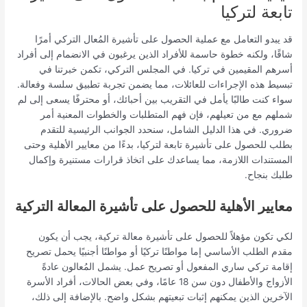
تابعة لتركيا
قد يبدو التعامل مع عملية الحصول على تأشيرة المُعال التركي أمرًا
شاقًا، ولكنه خطوة حاسمة للأفراد الذين يرغبون في الانضمام إلى أفراد
أسرهم المقيمين في تركيا. في المجلس التركي، تكمن خبرتنا في
تبسيط هذه الإجراءات للعائلات، مما يضمن تجربة تطبيق سلسة وفعالة.
سواء كنت طالبًا يأمل في التقريب بين أحبائك، أو محترفًا يسعى إلى لم
شملهم مع من تعيلهم، فإن فهم المتطلبات والخطوات المعنية أمر
ضروري. في هذا الدليل الشامل، سنحدد الجوانب الرئيسية للتقدم
بطلب للحصول على تأشيرة تابعة لتركيا، بدءًا من معايير الأهلية وحتى
المستندات اللازمة، مما يساعدك على اتخاذ قرارات مستنيرة وإكمال
طلبك بنجاح.
معايير الأهلية للحصول على تأشيرة المعالة التركية
لكي تكون مؤهلاً للحصول على تأشيرة معالة تركية، يجب أن يكون
مقدم الطلب الأساسي إما مواطنًا تركيًا أو مواطنًا أجنبيًا يحمل تصريح
إقامة تركي ساري المفعول أو تصريح عمل. يشمل المُعالون عادةً
الأزواج والأطفال دون سن 18 عامًا، وفي بعض الحالات، أفراد الأسرة
الآخرين الذين يمكنهم إثبات تبعيتهم بشكل واضح. بالإضافة إلى ذلك،