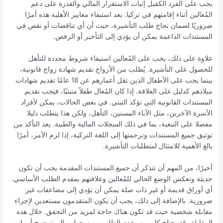
يجب على الفرد الكفيل إثبات الاستقرار المالي والقدرة على دعم
المُعالين أثناء إقامتهم في تركيا. يعد استيفاء معايير الأهلية هذه أمرًا
ضروريًا لضمان نجاح طلب التأشيرة، حيث أن أي تناقضات أو نقص في
المستندات الداعمة يمكن أن يؤدي إلى التأخير أو الرفض.
علاوة على ذلك، يجب على المُعالين استيفاء شروط محددة للتأهل
للحصول على التأشيرة. يُطلب من الأزواج تقديم شهادة زواج قانونية،
بينما يجب على الأطفال الذين تقل أعمارهم عن 18 عامًا تقديم شهادات
ميلادهم كدليل على العلاقة. إذا كان المُعال طفلاً متبنيًا، فيجب تقديم
المستندات القانونية التي تؤكد التبني. في بعض الحالات، يمكن لأفراد
الأسرة الآخرين، مثل الآباء المسنين، التأهل، ولكن هذا يتطلب دليلا
مفصلا على التبعية، بما في ذلك السجلات المالية والطبية. يعد التأكد من
توثيق جميع المستندات وترجمتها إلى اللغة التركية، إذا لزم الأمر، أمرًا
بالغ الأهمية للامتثال لمتطلبات التأشيرة.
أخيرًا، من المهم أن تتذكر أن جميع المستندات المقدمة يجب أن تكون
حديثة وتعكس الوضع الحالي للمُعالين وعلاقتهم بمقدم الطلب الأساسي.
أي أوراق قديمة أو غير ذات صلة يمكن أن تؤدي إلى مضاعفات غير
ضرورية. بالإضافة إلى ذلك، يجب أن يكون المتقدمون مستعدين لإجراء
مقابلة شخصية حيث قد تكون هناك حاجة لمزيد من التحقق. خلال هذه
المقابلة، قد يحتاج كل من مقدم الطلب ومن يعولهم إلى توضيح أسباب