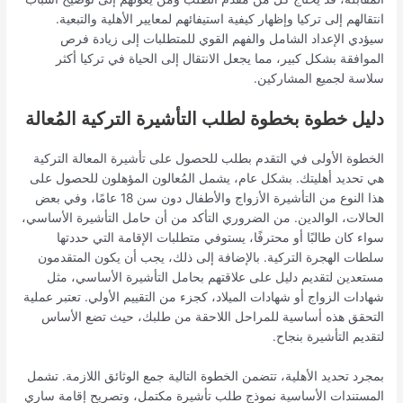
انتقالهم إلى تركيا وإظهار كيفية استيفائهم لمعايير الأهلية والتبعية.
سيؤدي الإعداد الشامل والفهم القوي للمتطلبات إلى زيادة فرص
الموافقة بشكل كبير، مما يجعل الانتقال إلى الحياة في تركيا أكثر
سلاسة لجميع المشاركين.
دليل خطوة بخطوة لطلب التأشيرة التركية المُعالة
الخطوة الأولى في التقدم بطلب للحصول على تأشيرة المعالة التركية
هي تحديد أهليتك. بشكل عام، يشمل المُعالون المؤهلون للحصول على
هذا النوع من التأشيرة الأزواج والأطفال دون سن 18 عامًا، وفي بعض
الحالات، الوالدين. من الضروري التأكد من أن حامل التأشيرة الأساسي،
سواء كان طالبًا أو محترفًا، يستوفي متطلبات الإقامة التي حددتها
سلطات الهجرة التركية. بالإضافة إلى ذلك، يجب أن يكون المتقدمون
مستعدين لتقديم دليل على علاقتهم بحامل التأشيرة الأساسي، مثل
شهادات الزواج أو شهادات الميلاد، كجزء من التقييم الأولي. تعتبر عملية
التحقق هذه أساسية للمراحل اللاحقة من طلبك، حيث تضع الأساس
لتقديم التأشيرة بنجاح.
بمجرد تحديد الأهلية، تتضمن الخطوة التالية جمع الوثائق اللازمة. تشمل
المستندات الأساسية نموذج طلب تأشيرة مكتمل، وتصريح إقامة ساري