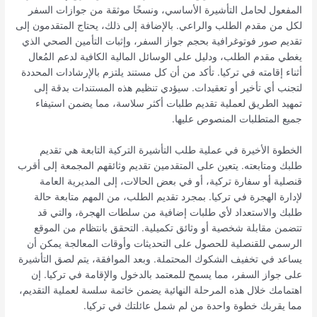
المفعول لحامل التأشيرة الأساسي، ونسخًا موثقة من جوازات السفر
لكل من مقدم الطلب والراعي. بالإضافة إلى ذلك، يحتاج المتقدمون إلى
تقديم صور فوتوغرافية بحجم جواز السفر، وإثبات التأمين الصحي الذي
يغطي مقدم الطلب، ودليل على الوسائل المالية الكافية لدعم المُعال
أثناء إقامته في تركيا. تأكد من أن كل مستند يلتزم بالإرشادات المحددة
لتجنب أي تأخير أو تعقيدات. سيؤدي تنظيم هذه المستندات بدقة إلى
تمهيد الطريق لعملية تقديم طلبات أكثر سلاسة، مما يضمن استيفاء
جميع المتطلبات المنصوص عليها.
الخطوة الأخيرة في عملية طلب التأشيرة التركية التابعة هي تقديم
طلبك ومتابعته. يتعين على المتقدمين تقديم وثائقهم المجمعة إلى أقرب
قنصلية أو سفارة تركية، أو في بعض الحالات، إلى المديرية العامة
لإدارة الهجرة في تركيا. بمجرد تقديم الطلب، من المهم متابعة حالة
طلبك والاستعداد لأي طلبات إضافية من سلطات الهجرة، والتي قد
تتضمن مقابلة شخصية أو وثائق تكميلية. التحقق بانتظام من الموقع
الرسمي للقنصلية للحصول على التحديثات وأوقات المعالجة يمكن أن
يساعد في تخفيف الشكوك المحتملة. وبعد الموافقة، يتم لصق التأشيرة
على جواز السفر، مما يسمح للمعتمد بالدخول والإقامة في تركيا. إن
اهتمامك خلال هذه المرحلة النهائية يضمن خاتمة سلسة لعملية التقديم،
مما يقربك خطوة واحدة من لم شمل عائلتك في تركيا.