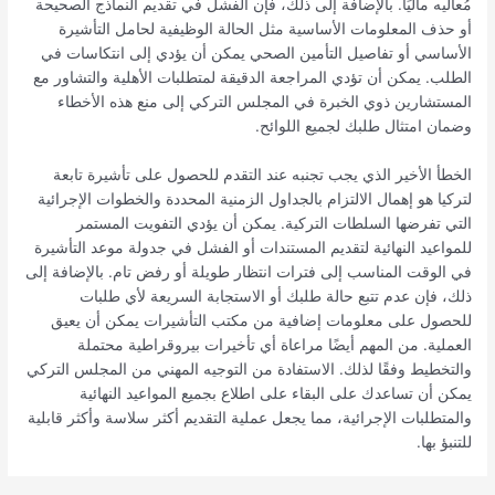
مُعاليه ماليًا. بالإضافة إلى ذلك، فإن الفشل في تقديم النماذج الصحيحة
أو حذف المعلومات الأساسية مثل الحالة الوظيفية لحامل التأشيرة
الأساسي أو تفاصيل التأمين الصحي يمكن أن يؤدي إلى انتكاسات في
الطلب. يمكن أن تؤدي المراجعة الدقيقة لمتطلبات الأهلية والتشاور مع
المستشارين ذوي الخبرة في المجلس التركي إلى منع هذه الأخطاء
وضمان امتثال طلبك لجميع اللوائح.
الخطأ الأخير الذي يجب تجنبه عند التقدم للحصول على تأشيرة تابعة
لتركيا هو إهمال الالتزام بالجداول الزمنية المحددة والخطوات الإجرائية
التي تفرضها السلطات التركية. يمكن أن يؤدي التفويت المستمر
للمواعيد النهائية لتقديم المستندات أو الفشل في جدولة موعد التأشيرة
في الوقت المناسب إلى فترات انتظار طويلة أو رفض تام. بالإضافة إلى
ذلك، فإن عدم تتبع حالة طلبك أو الاستجابة السريعة لأي طلبات
للحصول على معلومات إضافية من مكتب التأشيرات يمكن أن يعيق
العملية. من المهم أيضًا مراعاة أي تأخيرات بيروقراطية محتملة
والتخطيط وفقًا لذلك. الاستفادة من التوجيه المهني من المجلس التركي
يمكن أن تساعدك على البقاء على اطلاع بجميع المواعيد النهائية
والمتطلبات الإجرائية، مما يجعل عملية التقديم أكثر سلاسة وأكثر قابلية
للتنبؤ بها.