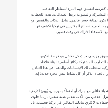
 كفرصة لتعميق فهم المرء للمناظر الثقافية.
رب المشتركة والمتنوعة تربط الصداقات. هذه اللحظات
ما تكون بمثابة جسر عالمي. تبادل النكات والقصص مع
ترمه الجميع. نصائح للمغتربين في تركيا تكشف عن
 مع الأصدقاء الأتراك في وقت قصير.
 سوق مزدحم، حيث كل تفاعل هو فرصة لتكوين
لتجارب المشتركة ركائز أساسية لبناء علاقات
لتركية ستجلب لك الابتسامات والدعم. في هذا التبادل
بض بالحياة. تذكر أن كل نشاط ليس مجرد حدث؛ إنه
 عائلي مع جارك أو احتفالًا بمهرجان، يُهيئ الأرضية
 منزل أحدهم، من الأدب تقديم هدية صغيرة، ربما حلوى
حتفالات لا تُثري تبادلك الثقافي في تركيا فحسب، بل