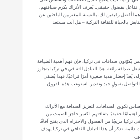
ل تفاعل بفضول حقيقي. يُعرف الأتراك بكرم ضيافتهم،
 هما أفضل رفيقين لك. بالنسبة للمغتربين الباحثين عن
نابض بالحياة للثقافة التركية – هل أنت مستعد
ة لمن يُكوّنون صداقات في تركيا، فإن فهم أهمية الضيافة
عل صداقة رائعة. هذا التبادل الثقافي في تركيا يتجاوز
يُعدّ إحضار هدية صغيرة أمرًا مُراعيًا. فهذا يُضفي
 التواصل بقبولٍ جيد وتقدير. استوعب هذه الفروق
ما أساس تكوين الصداقات. لتعزيز الصداقة مع الأتراك،
 اهتمامًا حقيقيًا بثقافتهم. اكسر حاجز الصمت من
تركيا مزيجًا من الفضول والاحترام الذي يفتح آفاقًا
 دائمة. تذكر أن هذا التبادل الثقافي في تركيا يهدف
ر.