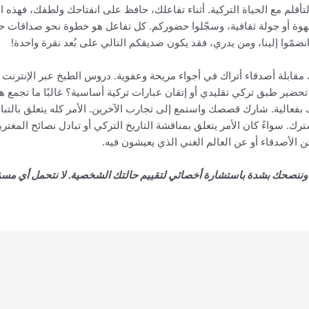
أقلم مع الحياة التركية. أثناء تفاعلك، حافظ على انفتاحك ولطفك، فهذه العنا
 قهوة أو جولة ثقافية، وسجّلوا حضوركم. كل تفاعل هو خطوة نحو صداقات حقيق
نضمّوا إلينا، ومن يدري، فقد يكون صديقكم التالي على بُعد نقرة واحدة!
قابلة أصدقاء أتراك في أجواء مريحة وعفوية. دروس الطبخ عبر الإنترنت أو
ضير طبق تركي تقليدي أو إتقان عبارات تركية أساسية؟ غالبًا ما تجمع 
 بفعالية. شارك قصصك واستمع إلى تجارب الآخرين. الأمر كله يتعلق بالتبا
 سواءً كان الأمر يتعلق بمناقشة التاريخ التركي أو تبادل نصائح المغتر
ن الأصدقاء أو عن العالم الغني الذي يعيشون فيه.
، وننصحك بشدة باستشارة أخصائي لتقييم حالتك الشخصية. لا نتحمل أي مسؤ