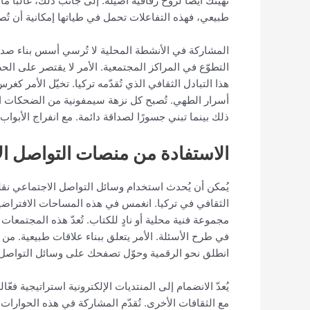
تُهيئك أيضًا لروح رفاقية أصيلة. إلى جانب ذلك، غالبً
طبيعي، فهذه التفاعلات تحمل في طياتها إمكانية أن تُص
المشاركة في الأنشطة المحلية لا تُرسي أسس بناء صدا
التطوّع في المراكز المجتمعية. الأمر لا يقتصر على 
هذا التبادل الثقافي الذي تُقدّمه تركيا. تخيّل الأمر 
أسرار الطهي. تُصبح كل نزهة سيمفونية من الضحكات الم
ذلك بينما تبني جسورًا لصداقة دائمة. مع انفراج الأبوا
الاستفادة من منصات التواصل ا
يُمكن أن يُحدث استخدام وسائل التواصل الاجتماعي نق
الثقافي في تركيا. انغمس في هذه المساحات الافتراضية
مجموعة فنية محلية أو نادٍ للكتاب. تُعدّ هذه المجتمعات 
في طرح الأسئلة. الأمر يتعلق ببناء علاقات طبيعية. من
انطلق نحو الرقمية وحوّل تصفحك على وسائل التواصل 
مع الثقافات الأخرى. تُقدّم المشاركة في هذه الحوارات 