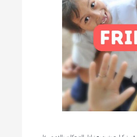
فية في تركيا، حيث يصبح تبادل الضحكات والقصص على