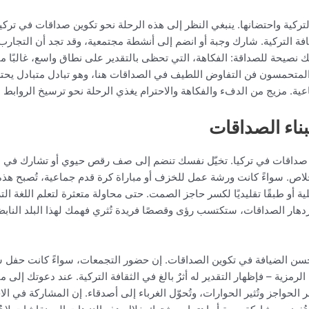
ركية واحتضانها. ينبغي النظر إلى هذه الرحلة نحو تكوين صداقات في تركيا
يافة التركية. شارك وجبة أو انضم إلى أنشطة مجتمعية، وقد تجد أن التجا
يك نصيحة للصداقة: الفكاهة، التي تحظى بالتقدير على نطاق واسع، غالبًا 
ون المتحمسون فن التفاوض اللطيف في الصداقات هنا، وهو تبادل متبادل يح
ماعية. مزيج من الدفء والفكاهة والاحترام يغذي الرحلة نحو ترسيخ الروابط
ناء الصداقات
ن صداقات في تركيا. تخيّل نفسك تنضم إلى صف رقص حيوي أو تشارك في
. سواءً كانت ورشة عمل للخزف أو مباراة كرة قدم جماعية، تُصبح هذه ا
حلية أو طبقًا تقليديًا لكسر حاجز الصمت. حتى محاولة متعثرة لتعلم اللغة ا
 ازدهار الصداقات، ستكتسب رؤى وقصصًا فريدة تُثري فهمك لهذا البلد النا
سن الضيافة في تكوين الصداقات. إن حضور التجمعات، سواءً كانت حفل شواء
رمزية – فإظهار التقدير له أثرٌ بالغ في الثقافة التركية. عند دعوتك إلى
الحواجز وتُثير الحوارات، وتُحوّل الغرباء إلى أصدقاء. إن المشاركة في الا