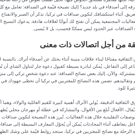
ارفه إلى أصدقاء في بلد جديد؟ إليك نصيحة قيّمة في الصداقة: تعامل مع ك
لعريق. أثناء استكشافك لتكوين صداقات في تركيا، تذكر أن الصبر والانفتاح
عاليات المجتمعية يمكن أن تفتح لك أبوابًا لعلاقات هادفة. يدعوك النسيج ال
ء الصداقات عبر الحدود ليس ممكنًا فحسب، بل لا يُنسى.
قة من أجل اتصالات ذات معنى
وق الثقافية مفتاحًا لبناء علاقات متينة أثناء بحثك عن أصدقاء أتراك. بالنسب
عر إلى التفاعل، يُمكن لبادرة بسيطة كقبول دعوة جار لتناول الشاي أن تُش
المشتركة. والآن، إليك بعض نصائح الصداقة: عند دعوة شخصٍ تركي إلى منزله، 
اتهم وتقاليدهم. تضمن هذه النصائح للمغتربين في تركيا أن تحظى جهودك في
يرةً للود.
وق الثقافية الدقيقة. يُولي الأتراك أهمية كبيرة للقيم العائلية والولاء، وه
ُقال، الأفعال أبلغ من الأقوال، والمشاركة في عطلة أو مهرجان محلي يُظهر
فات التقليدية خلال هذه الفعاليات. تُبرز هذه النصيحة لتكوين صداقات في 
فاعل بتعاطف أثناء المحادثات يُمكن أن يُحوّل المعارف البسيطة إلى صداقات
 الرحلة مع نصائح للمغتربين في تركيا، ستجد روابط قيّمة على وشك الظهو