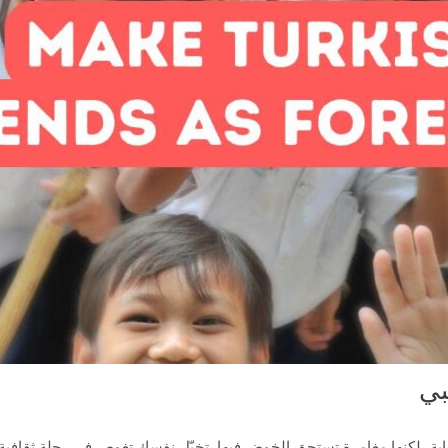
بي
لبداية، لكنها مغامرة تستحق الخوض فيها. تخيّل نفسك تغوص في رحلة ثقا