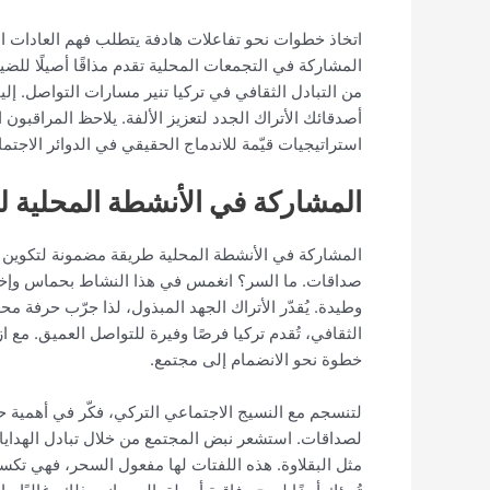
اتخاذ خطوات نحو تفاعلات هادفة يتطلب فهم العادات الت
المشاركة في التجمعات المحلية تقدم مذاقًا أصيلًا للض
من التبادل الثقافي في تركيا تنير مسارات التواصل. إل
أصدقائك الأتراك الجدد لتعزيز الألفة. يلاحظ المراقب
استراتيجيات قيّمة للاندماج الحقيقي في الدوائر الاجت
المشاركة في الأنشطة المحلية لب
المشاركة في الأنشطة المحلية طريقة مضمونة لتكوي
صداقات. ما السر؟ انغمس في هذا النشاط بحماس وإخلاص
وطيدة. يُقدّر الأتراك الجهد المبذول، لذا جرّب حرفة م
الثقافي، تُقدم تركيا فرصًا وفيرة للتواصل العميق. مع
خطوة نحو الانضمام إلى مجتمع.
لتنسجم مع النسيج الاجتماعي التركي، فكّر في أهمية ح
لصداقات. استشعر نبض المجتمع من خلال تبادل الهدايا ال
مثل البقلاوة. هذه اللفتات لها مفعول السحر، فهي تكسر 