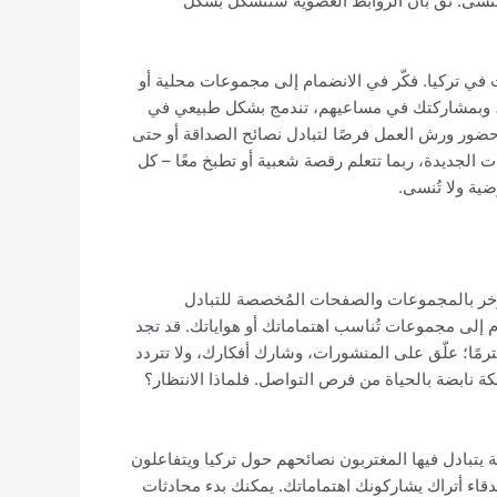
ا تُنسى. ثق بأن الروابط العضوية ستتشكل بشكل
في تركيا. فكّر في الانضمام إلى مجموعات محلية أو
ادق، وبمشاركتك في مساعيهم، تندمج بشكل طبيعي في
أو حضور ورش العمل فرصًا لتبادل نصائح الصداقة أو حتى
الجديدة، ربما تتعلم رقصة شعبية أو تطبخ معًا – كل
ية ولا تُنسى.
زخر بالمجموعات والصفحات المُخصصة للتبادل
 إلى مجموعات تُناسب اهتماماتك أو هواياتك. قد تجد
ومحترمًا؛ علّق على المنشورات، وشارك أفكارك، ولا تتردد
ة نابضة بالحياة من فرص التواصل. فلماذا الانتظار؟
رونية استراتيجية فعّالة أخرى لتكوين صداقات في تركيا. تُقدّم منصات مثل Reddit نقاشات شيّقة يتبادل فيها المغتربون نصائحهم حول تركيا ويتفاعلون
صدقاء أتراك يشاركونك اهتماماتك. يمكنك بدء محادثات