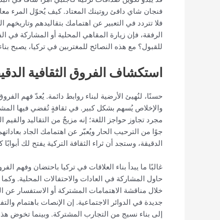
فنجان شاي دافئ روتينك المعتاد. كيف يُحوّل المرء مع
فلا تتردد في التعبير عن اهتمامك بتقاليدهم وتاريخهم ا
الرفقة، فإن زيارة المقاهي المحلية أو المشاركة في الف
للقبول؟ مع هذه النصائح للمغتربين في تركيا، يصبح بنا
استكشاف الفروق الثقافية الدقي
حسنًا، لنُهيئ الأرضية لبناء روابط دائمة. يُعدّ فهم الفر
والإخلاص يُسهم بشكل كبير. في ثقافةٍ تُفضي فيها المشا
مجرد تجاوز حواجز اللغة؛ إنه مزيجٌ من التقاليد والقيم 
جوًا من الترحيب الحار ويُعبّر عن اهتمامك الجاد بعاد
الدقيقة، وستجد أن ثراء الثقافة التركية يفتح لك أبوابًا كث
غالبًا ما يبدأ بناء العلاقات في تركيا باحتضان وفهم الفر
حاول المشاركة في العادات والاحتفالات المحلية. وكما ي
خلال مناقشة الاهتمامات المشتركة أو الاستفسار عن الوص
جديدة في الدوائر الاجتماعية. إن الإنصات باهتمام والت
إلى بناء نسيج من التجارب المشتركة. وبينما تخوض هذه