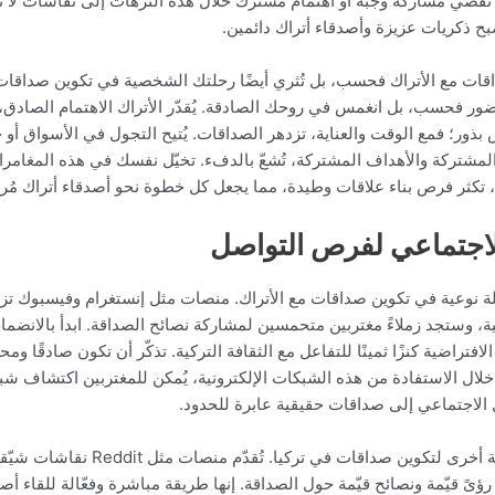
ا ما تُفضي مشاركة وجبة أو اهتمام مشترك خلال هذه النزهات إلى نقاشات ل
بح ذكريات عزيزة وأصدقاء أتراك دائمين.
قات مع الأتراك فحسب، بل تُثري أيضًا رحلتك الشخصية في تكوين صداقات 
الحضور فحسب، بل انغمس في روحك الصادقة. يُقدّر الأتراك الاهتمام الص
كغرس بذور؛ فمع الوقت والعناية، تزدهر الصداقات. يُتيح التجول في الأسواق 
شتركة والأهداف المشتركة، تُشعّ بالدفء. تخيّل نفسك في هذه المغامرات 
ب، تكثر فرص بناء علاقات وطيدة، مما يجعل كل خطوة نحو أصدقاء أتراك مُرض
لاجتماعي لفرص التواصل
لة نوعية في تكوين صداقات مع الأتراك. منصات مثل إنستغرام وفيسبوك ت
، وستجد زملاءً مغتربين متحمسين لمشاركة نصائح الصداقة. ابدأ بالانضمام
الافتراضية كنزًا ثمينًا للتفاعل مع الثقافة التركية. تذكّر أن تكون صادقًا 
 خلال الاستفادة من هذه الشبكات الإلكترونية، يُمكن للمغتربين اكتشاف شبك
الاجتماعي إلى صداقات حقيقية عابرة للحدود.
يُعدّ الانضمام إلى المنتديات الإلكت
رؤىً قيّمة ونصائح قيّمة حول الصداقة. إنها طريقة مباشرة وفعّالة للقاء أ