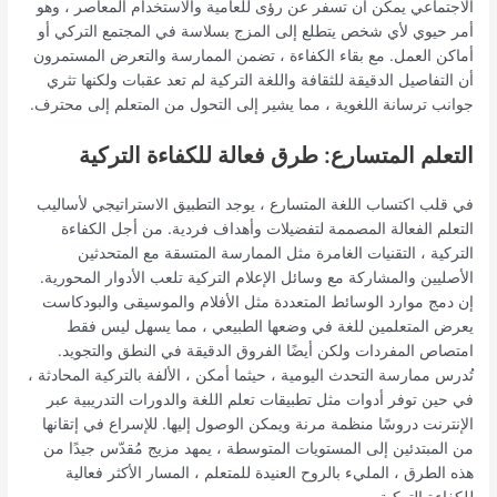
الاجتماعي يمكن أن تسفر عن رؤى للعامية والاستخدام المعاصر ، وهو
أمر حيوي لأي شخص يتطلع إلى المزج بسلاسة في المجتمع التركي أو
أماكن العمل. مع بقاء الكفاءة ، تضمن الممارسة والتعرض المستمرون
أن التفاصيل الدقيقة للثقافة واللغة التركية لم تعد عقبات ولكنها تثري
جوانب ترسانة اللغوية ، مما يشير إلى التحول من المتعلم إلى محترف.
التعلم المتسارع: طرق فعالة للكفاءة التركية
في قلب اكتساب اللغة المتسارع ، يوجد التطبيق الاستراتيجي لأساليب
التعلم الفعالة المصممة لتفضيلات وأهداف فردية. من أجل الكفاءة
التركية ، التقنيات الغامرة مثل الممارسة المتسقة مع المتحدثين
الأصليين والمشاركة مع وسائل الإعلام التركية تلعب الأدوار المحورية.
إن دمج موارد الوسائط المتعددة مثل الأفلام والموسيقى والبودكاست
يعرض المتعلمين للغة في وضعها الطبيعي ، مما يسهل ليس فقط
امتصاص المفردات ولكن أيضًا الفروق الدقيقة في النطق والتجويد.
تُدرس ممارسة التحدث اليومية ، حيثما أمكن ، الألفة بالتركية المحادثة ،
في حين توفر أدوات مثل تطبيقات تعلم اللغة والدورات التدريبية عبر
الإنترنت دروسًا منظمة مرنة ويمكن الوصول إليها. للإسراع في إتقانها
من المبتدئين إلى المستويات المتوسطة ، يمهد مزيج مُقدّس جيدًا من
هذه الطرق ، المليء بالروح العنيدة للمتعلم ، المسار الأكثر فعالية