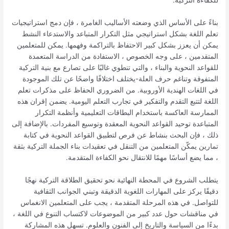
للكفاءة التركية.
بناءً على الأساس الذي وضعته الأساليب الغامرة ، فإن دمج استراتيجيات
تعلم اللغة بشكل استراتيجي مثل التكرار المتباعد والاستدعاء النشط
يمكن أن يعزز بشكل كبير الاحتفاظ بالتراكمة وفهمها. يمكن للمتعلمين
المتقدمين ، على وجه الخصوص ، الاستفادة من الدراسة المتعمدة
للقواعد النحوية والبناء ، والتي تنطوي غالبًا على تصارع مع بنية التركية
المتفوقة وتناغم حرف العلة-يختلف اختلافًا واضحًا عن تلك الموجودة
في اللغات الهندية الأوروبية. من الضروري الحفاظ على مذكرات تعلم
اللغة لتتبع التقدم والتفكير في تجارب التعلم اليومية. يضمن إقران هذه
الممارسة العاكسة باستخدام البطاقات التعليمية وأنظمة التكرار
المتباعدة توحيد القواعد النحوية المعقدة وتوسيع المفردات. بالإضافة إلى
ذلك ، فإن البحث بنشاط عن فرص لتطبيق القواعد النحوية في كتابة
تمارين يمكّن المتعلمين من التنقل في تعقيدات بناء الجملة التركية بثقة
، مما يضع أساسًا مهمًا للانتقال نحو الكفاءة المتقدمة.
يتطلب الشروع في المحطة النهائية نحو تحقيق الطلاقة التركية نهجًا
دقيقًا يركز على المهارات اللغوية الدقيقة وتبني الجوانب الثقافية
للتواصل. في هذه المرحلة المتقدمة ، يجب على المتعلمين الانغماس
في مناقشات حول عدد كبير من الموضوعات لاكتساب التنوع في اللغة ،
بدءًا من السياسة والتاريخ إلى الفنون والعلوم. تسهل هذه المشاركة