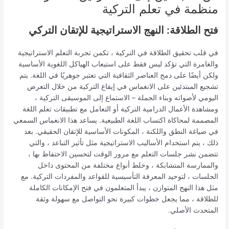
منظمة في تعلم التركية
فتح الطلاقة: النهج الاستراتيجية للإتقان التركي
في قلب تحقيق الطلاقة في التركية ، تكمن تجربة التعلم الاستراتيجية
والغامرة التي تؤكد ليس فقط على استيعاب الهياكل اللغوية الأساسية
ولكن أيضًا على دمج العناصر الثقافية التي تعتبر جوهريًا في اللغة. يتم
تشجيع المبتدئين على الانغماس في إيقاع التركية من خلال التعرض
اليومي لأصواته وبناء الجملة – الاستماع إلى الموسيقى التركية ،
ومشاهدة الأعمال الدرامية التركية أو التعامل مع تطبيقات تعلم اللغة
المصممة لمحاكاة اكتساب اللغة الطبيعية. يساعد هذا الانغماس السمعي
في صياغة النطق واللكنة ، المكونات الأساسية للإتقان الحقيقي. بعد
ذلك ، يتم استخدام الأساليب الاستراتيجية مثل تأثير التباعد ، والتي
تتضمن نشر جلسات التعلم مع مرور الوقت لتحسين الاحتفاظ بها ،
والممارسة المتشابكة ، وخلط أنواع مختلفة من المحتوى داخل
الجلسات ، لتوحيد المعرفة التأسيسية للقواعد والمفردات التركية. مع
مثل هذا النهج المتوازن ، يبدأ المتعلمون في فتح الإمكانات الكاملة
للطلاقة ، مما يجعل خطوات كبيرة نحو التواصل مع سهولة وثقة
المتحدث الأصلي.