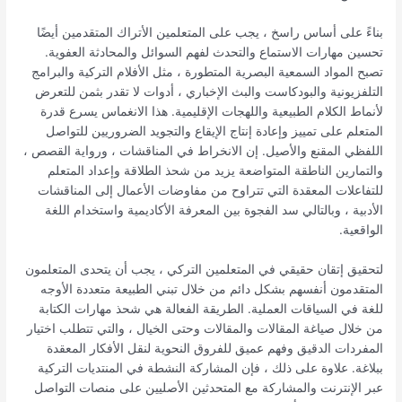
بناءً على أساس راسخ ، يجب على المتعلمين الأتراك المتقدمين أيضًا
تحسين مهارات الاستماع والتحدث لفهم السوائل والمحادثة العفوية.
تصبح المواد السمعية البصرية المتطورة ، مثل الأفلام التركية والبرامج
التلفزيونية والبودكاست والبث الإخباري ، أدوات لا تقدر بثمن للتعرض
لأنماط الكلام الطبيعية واللهجات الإقليمية. هذا الانغماس يسرع قدرة
المتعلم على تمييز وإعادة إنتاج الإيقاع والتجويد الضروريين للتواصل
اللفظي المقنع والأصيل. إن الانخراط في المناقشات ، ورواية القصص ،
والتمارين الناطقة المتواضعة يزيد من شحذ الطلاقة وإعداد المتعلم
للتفاعلات المعقدة التي تتراوح من مفاوضات الأعمال إلى المناقشات
الأدبية ، وبالتالي سد الفجوة بين المعرفة الأكاديمية واستخدام اللغة
الواقعية.
لتحقيق إتقان حقيقي في المتعلمين التركي ، يجب أن يتحدى المتعلمون
المتقدمون أنفسهم بشكل دائم من خلال تبني الطبيعة متعددة الأوجه
للغة في السياقات العملية. الطريقة الفعالة هي شحذ مهارات الكتابة
من خلال صياغة المقالات والمقالات وحتى الخيال ، والتي تتطلب اختيار
المفردات الدقيق وفهم عميق للفروق النحوية لنقل الأفكار المعقدة
ببلاغة. علاوة على ذلك ، فإن المشاركة النشطة في المنتديات التركية
عبر الإنترنت والمشاركة مع المتحدثين الأصليين على منصات التواصل