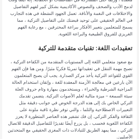
لدمج الأدب والصحف والنصوص الأكاديمية بشكل كبير لفهم التفاصيل
والاختلافات في النغمة والأناقة. تعمل الجهود النشطة في هذه التجارب
في العالم الحقيقي على توحيد قبضتك على التفاصيل التركية ، مما
يسمح للمتعلمين بتعبير الأفكار ببراعة المحترفين ، مع رعاية الفهم
الغريزي للفروق الطبيعية والبراعة اللغوية.
تعقيدات اللغة: تقنيات متقدمة للتركية
مع صعود متعلمي اللغة إلى المستويات المتقدمة من الكفاءة التركية ،
تصبح مهمة التنقل في تعقيداتها تمرينًا فكريًا مثيرًا. ومن هنا فإن الفهم
القوي للقواعد التركية يأخذ مركز الصدارة. يجب أن يصبح المتعلمون
الآن بارعين في معالجة الأزمنة المعقدة للغة ، وإتقان استخدام الحالة
المزاجية الشرطية والخبراء ، ويستخدمون بمهارة وئام حروف العلة
سيئة السمعة – ميزة مثالية لعلم الأصوات التركية. يتضمن تقدمك
التركي الخاص بك إلى هذه الدرجة الخوض في جوانب دقيقة مثل
التعبيرات الاصطلاحية والثلما ، والتي توفر نظرة ثاقبة ملونة على
الثقافة والفكر التركي. إن فك تشفير هذه العناصر المتطورة لا يعزز
الكفاءة اللغوية فحسب ، بل يزرع أيضًا تقديرًا للتفاصيل الدقيقة للاتصال
التركي ، مما يمهد الطريق للتبادلات ذات المغزى الحقيقي مع المتحدثين
الأصليين.