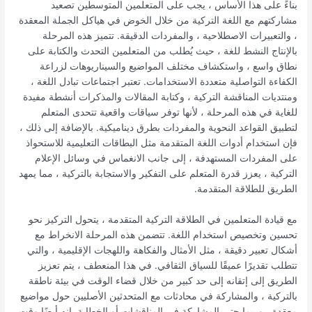
بناءً على هذا الأساس ، يجب على المتعلمين المتوسطين تصعيد
مشاركتهم مع اللغة التركية من خلال الخوض في هياكل الجملة المعقدة
، والتعبيرات الاصطلاحية ، والمفردات الدقيقة. تتميز هذه المرحلة
بالإنتاج النشط للغة ، حيث يُطلب من المتعلمين التحدث والكتابة على
نطاق واسع ، واستكشاف مختلف المواضيع والسيناريوهات لزراعة
الكفاءة التواصلية متعددة الاستخدامات. تعتبر اجتماعات تبادل اللغة ،
ومنتديات المناقشة التركية ، وكتابة المقالات والمذكرات أنشطة مفيدة
للغاية في هذه المرحلة ، لأنها توفر سياقات واقعية تتحدى المتعلم
لتطبيق القواعد النحوية والمفردات بطرق ديناميكية. بالإضافة إلى ذلك ،
فإن استخدام أدوات اللغة المتقدمة مثل البطاقات التعليمية للاستحواذ
على المفردات المستهدفة ، إلى جانب الانغماس في وسائل الإعلام
التركية ، يعزز قدرة المتعلم على التفكير والاستجابة بالتركية ، مما يمهد
الطريق للطلاقة المتقدمة.
مع قيادة المتعلمين في الطلاقة التركية المتقدمة ، يتحول التركيز نحو
تحسين وتخصيص استخدام اللغة. تتضمن هذه المرحلة الانخراط مع
أشكال تعبير دقيقة ، مثل الأمثال والفكاهة واللهجات الإقليمية ، والتي
تتطلب تقديرًا عميقًا للسياق الثقافي. في هذا المنعطف ، يتم تعزيز
الطريق إلى إتقانه إلى حد كبير من خلال قضاء الوقت في بيئة ناطقة
بالتركية ، والمشاركة في محادثات مع المتحدثين الأصليين حول مواضيع
معقدة ، وربما حتى المشاركة في المناقشات أو الخطابة. إنه أيضًا وقت