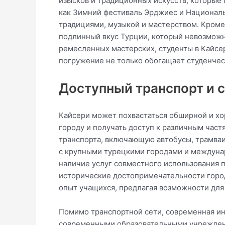
изысков и традиционных искусств, которые 
как Зимний фестиваль Эрджиес и Национал
традициями, музыкой и мастерством. Кроме
подлинный вкус Турции, который невозможн
ремесленных мастерских, студенты в Кайсе
погружение не только обогащает студенчес
Доступный транспорт и 
Кайсери может похвастаться обширной и хо
городу и получать доступ к различным час
транспорта, включающую автобусы, трамваи 
с крупными турецкими городами и междуна
наличие услуг совместного использования 
исторические достопримечательности город
опыт учащихся, предлагая возможности для
Помимо транспортной сети, современная и
современными образовательными учреждени