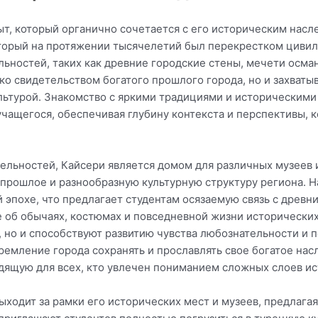
т, который органично сочетается с его историческим насл
оторый на протяжении тысячелетий был перекрестком цивил
ностей, таких как древние городские стены, мечети осман
ко свидетельством богатого прошлого города, но и захва
ультурой. Знакомство с яркими традициями и историческим
учащегося, обеспечивая глубину контекста и перспективы, 
льностей, Кайсери является домом для различных музеев и
прошлое и разнообразную культурную структуру региона. 
й эпохе, что предлагает студентам осязаемую связь с древ
 об обычаях, костюмах и повседневной жизни исторических
 но и способствуют развитию чувства любознательности и п
тремление города сохранять и прославлять свое богатое на
дящую для всех, кто увлечен пониманием сложных слоев ис
выходит за рамки его исторических мест и музеев, предлаг