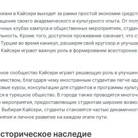
изни в Кайсери выходит за рамки простой экономии средств
гащение своего академического и культурного опыта. От по
ичных клубах кампуса и общественных мероприятиях, студен
льность. Кроме того, доступное проживание означает, что
 Турции во время каникул, расширяя свой кругозор и улучш
 в Кайсери играют важную роль в формировании всесторонне
ное сообщество Кайсери играет решающую роль в улучшен
иимством, благодаря чему иностранным студентам легче ада
овые курсы, консультации для студентов и программы куль
ся в турецкое общество. В городе также проводятся много
е мероприятия, предоставляющие студентам широкие возмо
 Выбирая Кайсери, студенты становятся частью динамичного
ятия и личное развитие на каждом этапе пути.
историческое наследие