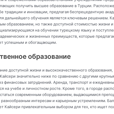
елающих получить высшее образование в Турции. Расположе
бе традиции и инновации, предлагая беспрецедентную акад
ля дальнейшего обучения является ключевым решением. Ка
м образованием, но также доступной стоимостью жизни и 
ециализирующаяся на обучении турецкому языку и поступлен
адемических и жизненных преимуществ, которые предлагает 
дет успешным и обогащающим.
ственное образование
ние доступной жизни и высококачественного образования, 
 Кайсери значительно ниже по сравнению с другими крупны
ез финансовых затруднений. Аренда, транспорт и ежедневн
ся на учебе и личностном росте. Кроме того, в городе рас
вастаться современным оборудованием, выдающимися препо
к разнообразным интересам и карьерным устремлениям. Ба
ает Кайсери привлекательным выбором для тех, кто ищет п