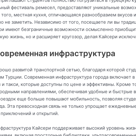
приглашают студентов полностью погрузиться в турецкую ку
ьный фестиваль ремесел, предоставляют уникальные возмо
 того, местная кухня, отличающаяся разнообразием вкусов
о не заметить. Независимо от того, посещаете ли вы тради
ри имеют безграничные возможности осмысленно приобщить
кую жизнь, но и расширяет кругозор, делая Кайсери исклю
современная инфраструктура
рошо развитой транспортной сетью, благодаря которой сту
тям Турции. Современная инфраструктура города включает 
и такси, которые доступны по цене и эффективны. Кроме т
родными направлениями, обеспечивая удобные и быстрые в
поездок еще больше повышают мобильность, позволяя студен
а. Эта превосходная связь не только упрощает ежедневные
 приключений и открытий.
нфраструктура Кайсери поддерживает высокий уровень жизн
ями, включая просторные библиотеки, ультрасовременные