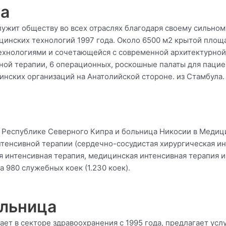
ца
служит обществу во всех отраслях благодаря своему сильно
инских технологий 1997 года. Около 6500 м2 крытой площа
хнологиями и сочетающейся с современной архитектурной
ной терапии, 6 операционных, роскошные палаты для пациен
инских организаций на Анатолийской стороне. из Стамбула.
й Республике Северного Кипра и больница Никосии в Меди
нтенсивной терапии (сердечно-сосудистая хирургическая ин
я интенсивная терапия, медицинская интенсивная терапия 
 980 служебных коек (1.230 коек).
ольница
отает в секторе здравоохранения с 1995 года, предлагает ус