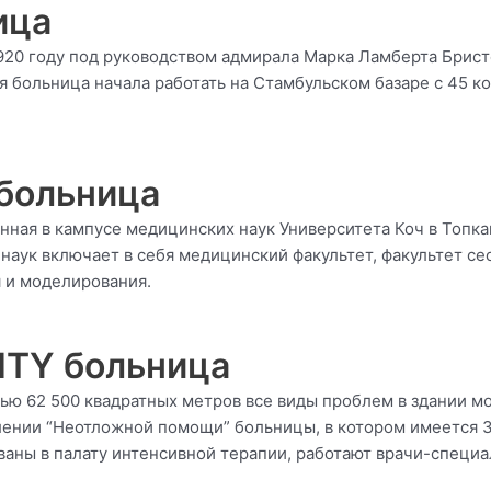
ица
920 году под руководством адмирала Марка Ламберта Брис
я больница начала работать на Стамбульском базаре с 45 
 больница
нная в кампусе медицинских наук Университета Коч в Топк
наук включает в себя медицинский факультет, факультет се
 и моделирования.
ITY больница
ью 62 500 квадратных метров все виды проблем в здании м
лении “Неотложной помощи” больницы, в котором имеется 3
ваны в палату интенсивной терапии, работают врачи-специа