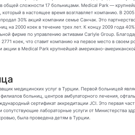
 в общей сложности 17 больницами. Medical Park — крупней
 который в настоящее время возглавляет компанию. В 2005
о продал 30% акций компании семье Санчак. Это партнерств
ниц на 2000 коек в течение трех лет. К концу 2009 года 4
ной фирме по управлению активами Carlyle Group. Благода
2771 коек, что ставит компанию на первое место в своем ро
вои акции в Medical Park крупнейшей американо-американск
ица
тавщик медицинских услуг в Турции. Первой больницей явл
6 филиалов больниц, центров амбулаторного лечения, офтал
ждународный сертификат аккредитации JCI. Это первая час
 и сопутствующие лабораторные услуги от Министерства здр
кровью, была проведена детям в Турции.