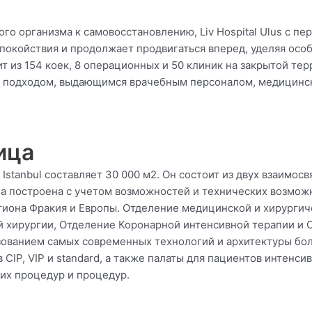
 организма к самовосстановлению, Liv Hospital Ulus с перв
покойствия и продолжает продвигаться вперед, уделяя ос
тоит из 154 коек, 8 операционных и 50 клиник на закрытой т
а подходом, выдающимся врачебным персоналом, медицинс
ица
 Istanbul составляет 30 000 м2. Он состоит из двух взаимо
а построена с учетом возможностей и технических возмож
гиона Фракия и Европы. Отделение медицинской и хирургич
й хирургии, Отделение Коронарной интенсивной терапии и 
ованием самых современных технологий и архитектуры бо
 CIP, VIP и standard, а также палаты для пациентов интен
их процедур и процедур.