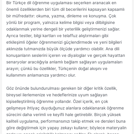
Bir Türkçe dil öğrenme uygulaması seçerken aranacak en
önemli özelliklerden biri tüm dil becerilerini kapsayan kapsamlı
bir müfredattır: okuma, yazma, dinleme ve konuşma. Çok
yönlü bir program, yalnızca kelime bilgisi veya dilbilgisine
odaklanmak yerine dengeli bir yeterlilik geliştirmenizi sağlar.
Ayrıca testler, bilgi kartları ve telaffuz alıştırmaları gibi
etkileşimli öğeler öğrenmenizi güçlendirmede ve yeni bilgileri
aklınızda tutmanızda büyük ölçüde yardımcı olabilir. Ana dili
konuşanların seslerini içeren ve diyaloglar ve gerçek hayattan
senaryolar aracılığıyla anlamlı bağlam sağlayan uygulamaları
arayın; çünkü bu özellikler, Türkçenin doğal akışını ve
kullanımını anlamanıza yardımcı olur.
Göz önünde bulundurulması gereken bir diğer kritik özellik,
bireysel ilerlemenize ve hedeflerinize uyum sağlayan
kişiselleştirilmiş öğrenme yollarıdır. Özel içerik, en çok
gelişmeye ihtiyaç duyduğunuz alanlara odaklanarak öğrenme
sürecini daha verimli ve keyifli hale getirebilir. Birçok yüksek
kaliteli uygulama, performansınızı takip etmek ve dersleri buna
göre değiştirmek için yapay zekayı kullanır; böylece materyalin