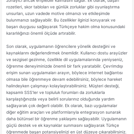
zorlayıcı ancak erişilebilir kalmasını sağlar. Ek olarak, başarı
rozetleri, skor tabloları ve günlük zorluklar gibi oyunlaştırma
unsurları, uzun vadede motive olmanızı ve etkileşimde
bulunmanızı sağlayabilir. Bu özellikler ilginizi koruyarak ve
başarı duygusu sağlayarak Türkçeye hakim olma konusundaki
kararlılığınızı önemli ölçüde artırabilir.
Son olarak, uygulamanın öğrencilere yönelik desteğini ve
kaynaklarını değerlendirmek önemlidir. Kullanıcı dostu arayüzler
ve sezgisel gezinme, özellikle dil uygulamalarında yeniyseniz,
öğrenme deneyiminizde önemli bir fark yaratabilir. Çevrimdışı
erişim sunan uygulamaları arayın, böylece internet bağlantısı
olmasa bile öğrenmeye devam edebilirsiniz, böylece hareket
halindeyken çalışmayı kolaylaştırabilirsiniz. Müşteri desteği,
kapsamlı SSS’ler ve topluluk forumları da zorluklarla
karşılaştığınızda veya belirli sorularınız olduğunda yardım
sağlayarak çok değerli olabilir. Ek olarak, bazı uygulamalar
diğer eğitim araçları ve platformlarıyla entegrasyon sunarak
daha bütünsel bir öğrenme yaklaşımı sağlayabilir. Uygulamanın
güçlü destek ve ek kaynaklar sunmasını sağlayarak Türkçe
öğrenmede başarı potansiyelinizi en üst düzeye çıkarabilirsiniz.