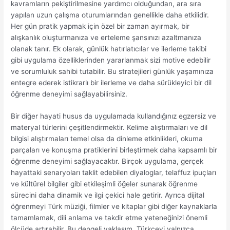
kavramların pekiştirilmesine yardımcı olduğundan, ara sıra
yapılan uzun çalışma oturumlarından genellikle daha etkilidir.
Her gün pratik yapmak için özel bir zaman ayırmak, bir
alışkanlık oluşturmanıza ve erteleme şansınızı azaltmanıza
olanak tanır. Ek olarak, günlük hatırlatıcılar ve ilerleme takibi
gibi uygulama özelliklerinden yararlanmak sizi motive edebilir
ve sorumluluk sahibi tutabilir. Bu stratejileri günlük yaşamınıza
entegre ederek istikrarlı bir ilerleme ve daha sürükleyici bir dil
öğrenme deneyimi sağlayabilirsiniz.
Bir diğer hayati husus da uygulamada kullandığınız egzersiz ve
materyal türlerini çeşitlendirmektir. Kelime alıştırmaları ve dil
bilgisi alıştırmaları temel olsa da dinleme etkinlikleri, okuma
parçaları ve konuşma pratiklerini birleştirmek daha kapsamlı bir
öğrenme deneyimi sağlayacaktır. Birçok uygulama, gerçek
hayattaki senaryoları taklit edebilen diyaloglar, telaffuz ipuçları
ve kültürel bilgiler gibi etkileşimli öğeler sunarak öğrenme
sürecini daha dinamik ve ilgi çekici hale getirir. Ayrıca dijital
öğrenmeyi Türk müziği, filmler ve kitaplar gibi diğer kaynaklarla
tamamlamak, dili anlama ve takdir etme yeteneğinizi önemli
ölçüde artırabilir. Bu dengeli yaklaşım, Türkçeyi yalnızca