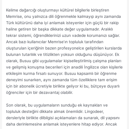
Kelime dağarcığı oluşturmayı kültürel bilgilerle birleştiren
Memrise, onu yalnızca dili öğrenmekle kalmayıp aynı zamanda
Türk kültürünü daha iyi anlamak isteyenler için güçlü bir rakip
haline getiren bir başka dikkate değer uygulamadır. Aralıklı
tekrar sistemi, öğrendiklerinizi uzun vadede korumanızı sağlar.
Ancak bazı kullanıcılar Memrise’ın topluluk tarafından
oluşturulan içeriğinin bazen profesyonelce geliştirilen kurslarda
bulunan tutarlılık ve titizlikten yoksun olduğunu düşünüyor. Ek
olarak, Busuu gibi uygulamalar kişiselleştirilmiş çalışma planları
ve gelişmiş konuşma becerileri için anadili İngilizce olan kişilerle
etkileşim kurma fırsatı sunuyor. Busuu kapsamlı bir öğrenme
deneyimi sunarken, aynı zamanda tüm özelliklere tam erişim
için bir abonelik ücretiyle birlikte geliyor ki bu, bütçeye duyarlı
öğrenciler için bir dezavantaj olabilir.
Son olarak, bu uygulamaların sunduğu ek kaynakları ve
topluluk desteğini dikkate almak önemlidir. Lingodeer,
dersleriyle birlikte dilbilgisi açıklamaları da sunarak, dil yapısını
daha derinlemesine anlamak isteyenlere hitap ediyor. Ancak