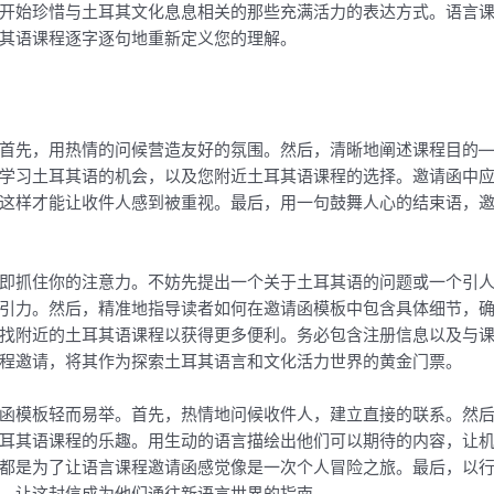
开始珍惜与土耳其文化息息相关的那些充满活力的表达方式。语言
其语课程逐字逐句地重新定义您的理解。
首先，用热情的问候营造友好的氛围。然后，清晰地阐述课程目的
学习土耳其语的机会，以及您附近土耳其语课程的选择。邀请函中
这样才能让收件人感到被重视。最后，用一句鼓舞人心的结束语，
即抓住你的注意力。不妨先提出一个关于土耳其语的问题或一个引
引力。然后，精准地指导读者如何在邀请函模板中包含具体细节，
找附近的土耳其语课程以获得更多便利。务必包含注册信息以及与
程邀请，将其作为探索土耳其语言和文化活力世界的黄金门票。
函模板轻而易举。首先，热情地问候收件人，建立直接的联系。然
耳其语课程的乐趣。用生动的语言描绘出他们可以期待的内容，让
都是为了让语言课程邀请函感觉像是一次个人冒险之旅。最后，以
，让这封信成为他们通往新语言世界的指南。