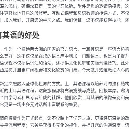
深入浅出，确保您获得丰富的学习体验。附件是您的邀请函模板，
往更轻松地开启这段旅程。互动式课程和母语教师的授课方式，不
！加入我们，开启您的学习之旅。我们保证，您不仅能获得技能，
耳其语的好处
。作为一个横跨两大洲的国家的官方语言，土耳其语是一座语言桥
么美好。这不仅仅是在您的语言库中增加一门新语言，也是为了提
语课程不仅提供词汇和语法，还提供文化见解和实际沟通技巧。此
函是您开启更广阔视野和文化欣赏的门票。今天就开始这激动人心
新定义您融入全球化世界的方式。土耳其语课程以培养对句法和结
近的土耳其语课程，这段旅程都将充满挑战与成就，回报丰厚。邀
个由学习者和思考者组成的社群，他们欣赏土耳其语的细微差别和
它更是一场由多元对话所丰富联系的盛宴。
请函模板作为正式起点，您不仅踏上了学习之旅，更将经历深刻的
关乎流利程度；它关乎获得多元化的视角，并提升您的沟通深度。