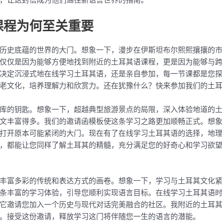
课程为何至关重要
历史底蕴的世界的大门。想象一下，漫步在伊斯坦布尔熙熙攘攘的
仅仅是因为能够方便地找到附近的土耳其语课程，更是因为能够与
决定沉浸式地在线学习土耳其语，还是亲自参加，每一节课都是您
老文化，培养理解力和欣赏力。还在犹豫什么？快来参加我们的土
库的钥匙。想象一下，超越典型旅游景点的局限，深入体验地道的
文丰富得多。我们的邀请函模板使这条学习之路更加顺畅正式。想
打开原本可能紧闭的大门。现在有了在线学习土耳其语的选择，地
，都能让您同样了解土耳其的精髓，充分满足您的好奇心和学习欲
丰富多彩的传统和表达方式的画卷。想象一下，学习与土耳其文化
条丰富的学习体验，引导您顺利实现语言目标。在线学习土耳其语
它邀请您加入一个历史与现代对话完美融合的社区。我附近的土耳
。接受这份邀请，释放学习这门将伴随您一生的语言的潜能。