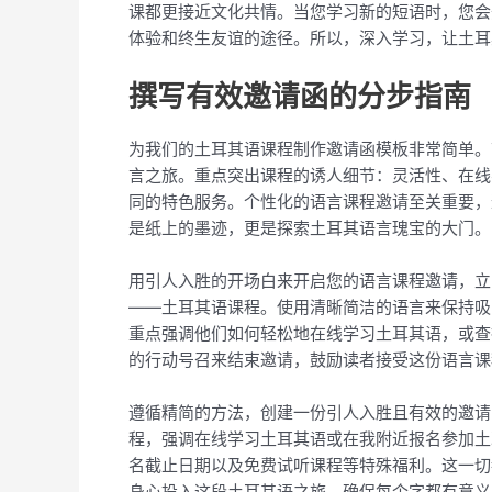
课都更接近文化共情。当您学习新的短语时，您会
体验和终生友谊的途径。所以，深入学习，让土耳
撰写有效邀请函的分步指南
为我们的土耳其语课程制作邀请函模板非常简单。
言之旅。重点突出课程的诱人细节：灵活性、在线
同的特色服务。个性化的语言课程邀请至关重要，
是纸上的墨迹，更是探索土耳其语言瑰宝的大门。
用引人入胜的开场白来开启您的语言课程邀请，立
——土耳其语课程。使用清晰简洁的语言来保持吸
重点强调他们如何轻松地在线学习土耳其语，或查
的行动号召来结束邀请，鼓励读者接受这份语言课
遵循精简的方法，创建一份引人入胜且有效的邀请
程，强调在线学习土耳其语或在我附近报名参加土
名截止日期以及免费试听课程等特殊福利。这一切
身心投入这段土耳其语之旅。确保每个字都有意义