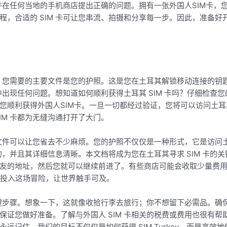
备并在任何当地的手机商店提出正确的问题。拥有一张外国人SIM卡
程，合适的 SIM 卡可让您串流、拍摄和分享每一步。因此，准备
文件。您需要的主要文件是您的护照。这是您在土耳其解锁移动连接的
中出现任何问题。想知道如何顺利​​获得土耳其 SIM 卡吗？仔细检
您顺利获得外国人SIM卡。一旦一切都经过验证，您将可以访问土
IM 卡都为无缝沟通打开了大门。
哪些文件可以让您省去不少麻烦。您的护照不仅仅是一种形式，它是访
新的，并且其详细信息清晰。本文档将成为您在土耳其寻求 SIM 卡
友的地址，然后您就可以继续前进了。有些商店可能会收取少量费
，投入这场冒险，让世界触手可及。
个关键步骤。想象一下，这就像收拾行李去旅行；你不想留下必需品。
保证您做好准备。了解与外国人 SIM 卡相关的税费或费用也很有
远记住，我们的目标不仅仅是如何获得 SIM Turkey，而是高