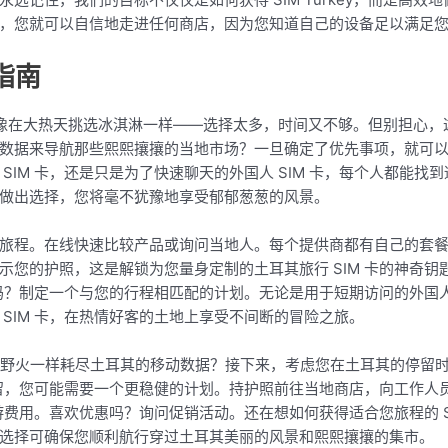
，您就可以自信地走进任何商店，因为您知道自己的设备足以满足
指南
觉就像在大热天挑选冰淇淋一样——选择太多，时间又不够。但别担心
数据来导航那些熙熙攘攘的当地市场？一旦确定了优先事项，就可
SIM 卡，还是只是为了快速聊天的外国人 SIM 卡，每个人都能
做出选择，您将毫不犹豫地享受郁郁葱葱的风景。
旅程。在线快速比较产品或询问当地人。每个提供商都有自己的套
示您的护照，这是解锁为您量身定制的土耳其旅行 SIM 卡的神奇
卡吗？制定一个与您的行程相匹配的计划。无论是用于短期访问的外国人
SIM 卡，在热情好客的土地上享受不间断的冒险之旅。
是像野火一样耗尽土耳其的移动数据？接下来，考虑您在土耳其的停留
期停留，您可能需要一个更稳健的计划。持护照前往当地商店，向工作
游费用。喜欢优惠吗？询问促销活动。还在想如何获得适合您旅程的 SIM
选择可确保您顺利航行穿过土耳其美丽的风景和熙熙攘攘的集市。