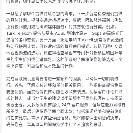
的套餐，确保您在不花太多钱的情况下保持联系。
一旦您了解哪个提供商适合您的需求，下一步就是检查他们提供
的具体计划。提供商通常根据速度、数据上限和额外福利（例如
免费夜间使用或捆绑流媒体服务）对其套餐进行分类。例如，
Turk Telekom 提供从基本 ADSL 到速度高达 1 Gbps 的高级光纤
连接的各种套餐。另一方面，沃达丰和 Turkcell 通常提供灵活的
移动互联网计划，可以适应您的每月使用模式，包括无限社交媒
体或视频流的选项。还值得检查是否有专门针对新移民和国际学
生的学生折扣或促销优惠。这种细致的了解将使您能够选择一个
平衡速度、可靠性和成本效益的计划。
完成互联网设置需要考虑一些额外的因素，以确保一切顺利进
行。首先，了解安装过程和任何相关费用；一些提供商提供免费
安装促销，而其他提供商可能会收取安装费。阅读客户评论并寻
求外籍人士或当地学生的建议以衡量服务可靠性和客户支持质量
也很重要。大多数提供商提供 24/7 客户服务，但响应能力可能有
所不同。最后，确保您了解合同条款，包括承诺期限和提前终止
的任何处罚。掌握了这些详细信息，您将能够做出明智的决定，
确保您在土耳其逗留期间保持学术和个人追求的联系。