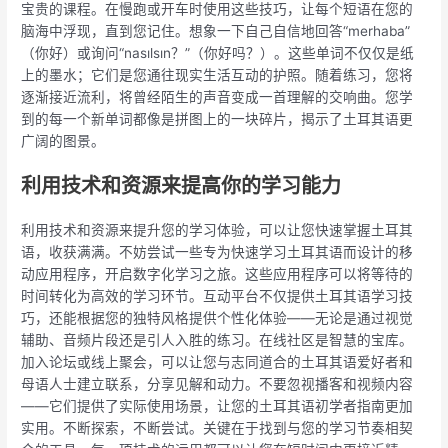
宝贵的课程。在慢跑或开车时使用这些技巧，让每个短语在您的
脑海中浮现，直到您记住。想象一下自己自信地回答“merhaba”
（你好）或询问“nasılsın？”（你好吗？）。这些单词不仅仅是纸
上的墨水；它们是您通往现实生活互动的护照。随着练习，您将
逐渐接近流利，将曾经陌生的声音变成一首理解的交响曲。您学
到的每一个新单词都像是拼图上的一块碎片，揭示了土耳其语更
广阔的图景。
利用技术和资源来提高你的学习能力
利用技术和资源来提升您的学习体验，可以让您快速掌握土耳其
语，收获满满。不妨尝试一些专为快速学习土耳其语而设计的移
动应用程序，开启数字化学习之旅。这些应用程序可以将等待的
时间转化为高效的学习环节。互动平台不仅提供土耳其语学习技
巧，还能根据您的独特风格提供个性化体验——无论是通过视觉
辅助、音频片段还是引人入胜的练习。在线社区是智慧的宝库。
加入论坛或线上聚会，可以让您与志同道合的土耳其语爱好者和
母语人士建立联系，分享见解和动力。不要忽视播客和视频内容
——它们提供了实际使用场景，让您的土耳其语初学者指南更加
实用。不断探索，不断尝试。关键在于找到与您的学习节奏相契