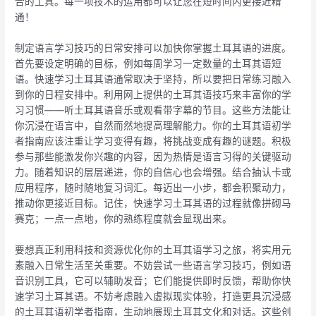
合的工具。每一项技术的运用都可以让您在短时间内更接近精
通！
制定语言学习技巧的日常安排可以加快你掌握土耳其语的进度。
首先要设定明确的目标，例如每周学习一定数量的土耳其语短
语。快速学习土耳其语通常取决于坚持，所以要把日常练习融入
到你的日程安排中。利用网上提供的土耳其语技巧来丰富你的学
习习惯——听土耳其语音乐或观看带字幕的节目。这些方法能让
你沉浸在语言中，自然而然地提高理解能力。你的土耳其语初学
者指南应该注重让学习变得有趣，将挑战变成有趣的谜题。积极
参与那些能激发你兴趣的内容，因为热情是语言习得的关键驱动
力。随着知识的层层递进，你的自信心也会增强。结合抽认卡或
应用程序，随时随地复习词汇。每迈出一小步，都会积聚动力，
推动你更接近目标。记住，快速学习土耳其语的过程就像拼砌马
赛克；一点一点地，你的熟练程度就会显现出来。
要想真正利用科技和资源优化你的土耳其语学习之旅，将实用元
素融入日常生活至关重要。不妨尝试一些语言学习技巧，例如语
音识别工具，它可以辅助发音；它们能提供即时反馈，帮助你快
速学习土耳其语。不妨考虑融入虚拟现实体验，打造更具沉浸感
的土耳其语初学者指南，生动地展现土耳其文化和对话。这些创