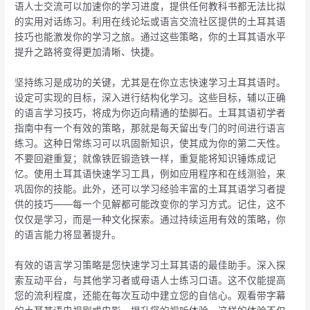
语人士交流可以加速你的学习进度，提供任何教科书都无法比拟
的实用对话练习。利用在线论坛或语言交流社区提供的土耳其语
技巧也能激发你的学习之旅。通过这些策略，你的土耳其语水平
提升之路将变得更加清晰、快捷。
坚持练习是成功的关键，尤其是在你立志快速学习土耳其语时。
设定可实现的目标，深入进行结构化学习。这些目标，辅以正确
的语言学习技巧，将成为你迈向精通的垫脚石。土耳其语初学者
指南中有一个有效的策略，那就是每天留出专门的时间进行语言
练习。这种日常练习可以巩固新知识，使其成为你的第二天性。
不要回避重复；就像铁匠锻造铁一样，重复能将知识锤炼成记
忆。使用土耳其语快速学习工具，例如应用程序和在线测验，来
巩固你的技能。此外，还可以学习经验丰富的土耳其语学习者提
供的技巧——每一个见解都可能改变你的学习方式。记住，这不
仅仅是学习，而是一种文化探索。通过持续运用有效的策略，你
的语言能力将显著提升。
有效的语言学习策略是您快速学习土耳其语的最佳助手。深入探
索互动平台，与其他学习者或母语人士练习口语。这不仅能提高
您的流利程度，还能在每次互动中建立您的自信心。观看带字幕