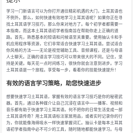
学习一门新语言可以为你打开通往精彩机遇的大门，土耳其语也
不例外。那么，如何快速有效地学习土耳其语呢？如果你正在寻
找土耳其语学习技巧，那么你来对地方了。每个初学者都需要一
本指南，而这本土耳其语初学者指南旨在帮助你走上正确的道
路。首先，熟悉基本的短语和问候语至关重要。使用抽认卡和手
机应用程序等资源，它们非常适合快速学习土耳其语。尝试适合
你风格的方法——无论是视觉辅助工具、音频课程，还是与母语
人士聊天。正确的语言学习技巧可以带来很大的不同。记住，坚
持是关键。每天花一点时间练习，很快你就会注意到进步。学习
土耳其语是一个旅程。享受每一步，看着你的技能快速提升！
有效的语言学习策略，助您快速进步
想要快速学习土耳其语，掌握有效的语言学习技巧是你的秘密武
器。首先，通过各种媒介让自己沉浸在语言中——播客、视频和
音乐都有助于快速学习土耳其语。何不把你的日常生活变成一部
土耳其语传奇？用土耳其语标注家居用品，或者实时记录你的行
为，你就能像海绵吸水一样快速掌握词汇。抽认卡是每本土耳其
语初学者指南中必不可少的工具，随时随地都能快速学习。与母