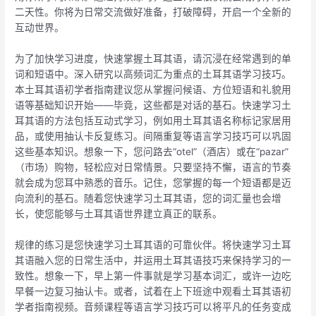
二天性。你将为日常交流做好准备，打破障碍，开启一个全新的
互动世界。
为了加快学习进度，快速掌握土耳其语，请沉浸在经常遇到的单
词和短语中。深入研究以高频词汇为重点的土耳其语学习技巧。
本土耳其语初学者指南建议您从掌握问候语、方位短语和礼貌用
语等基础知识开始——毕竟，这些都是对话的基石。快速学习土
耳其语的方法包括互动式学习，例如用土耳其语名称标记家居用
品，或使用抽认卡反复练习。间隔重复等语言学习技巧可以巩固
这些基本知识。想象一下，您问路去“otel”（酒店）或在“pazar”
（市场）购物，轻松应对日常情景。只要坚持不懈，语言的节奏
就会成为您耳中熟悉的音乐。记住，您掌握的每一个短语都是迈
向流利的基石。随着您快速学习土耳其语，您的词汇量也会增
长，使您能够与土耳其语世界建立真正的联系。
规律的练习是您快速学习土耳其语的可靠伙伴。将快速学习土耳
其语融入您的日常生活中，并运用土耳其语技巧来保持学习的一
致性。想象一下，早上第一件事就是学习基本词汇，或许一边吃
早餐一边复习抽认卡。或者，试着在上下班途中观看土耳其语初
学者指南视频。音频课程等语言学习技巧可以将平凡的任务变成