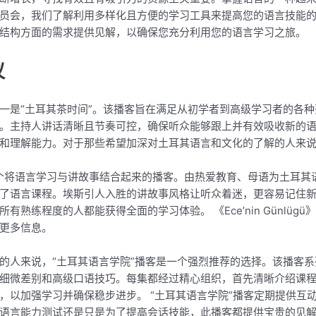
员会，我们了解利用多样化且方便的学习工具来提高您的语言技能
结构方面的需求提供见解，以确保您充分利用您的语言学习之旅。
议
一是“土耳其茶时间”。该播客旨在满足从初学者到高级学习者的各
。主持人讲话清晰且节奏可控，确保听众能够跟上并有效吸收新的语
和理解能力。对于那些希望加深对土耳其语言和文化的了解的人来
”，这是一个将语言学习与讲故事结合起来的播客。由热爱教育、母语为土耳
了语言课程。埃斯引人入胜的讲故事风格让听众着迷，更容易记住
熟练程度的人都能获得全面的学习体验。 《Ece’nin Günlü
更多信息。
的人来说，“土耳其语言学院”播客是一个强烈推荐的选择。该播客
细微差别和高级口语技巧。每集都经过精心组织，首先清晰介绍课
，以加强学习并确保稳步进步。 “土耳其语言学院”播客定期提供互
语言能力测试还是只是为了提高会话技能，此播客都提供宝贵的见