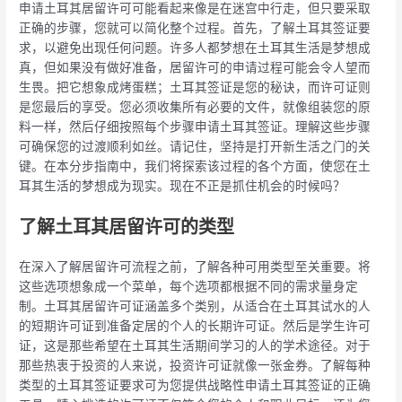
申请土耳其居留许可可能看起来像是在迷宫中行走，但只要采取
正确的步骤，您就可以简化整个过程。首先，了解土耳其签证要
求，以避免出现任何问题。许多人都梦想在土耳其生活是梦想成
真，但如果没有做好准备，居留许可的申请过程可能会令人望而
生畏。把它想象成烤蛋糕；土耳其签证是您的秘诀，而许可证则
是您最后的享受。您必须收集所有必要的文件，就像组装您的原
料一样，然后仔细按照每个步骤申请土耳其签证。理解这些步骤
可确保您的过渡顺利如丝。请记住，坚持是打开新生活之门的关
键。在本分步指南中，我们将探索该过程的各个方面，使您在土
耳其生活的梦想成为现实。现在不正是抓住机会的时候吗？
了解土耳其居留许可的类型
在深入了解居留许可流程之前，了解各种可用类型至关重要。将
这些选项想象成一个菜单，每个选项都根据不同的需求量身定
制。土耳其居留许可证涵盖多个类别，从适合在土耳其试水的人
的短期许可证到准备定居的个人的长期许可证。然后是学生许可
证，这是那些希望在土耳其生活期间学习的人的学术途径。对于
那些热衷于投资的人来说，投资许可证就像一张金券。了解每种
类型的土耳其签证要求可为您提供战略性申请土耳其签证的正确