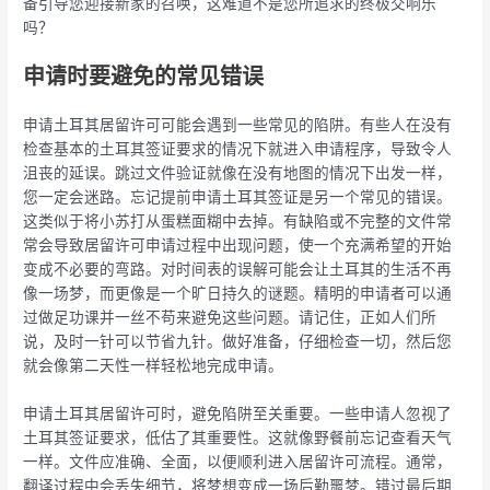
备引导您迎接新家的召唤，这难道不是您所追求的终极交响乐
吗？
申请时要避免的常见错误
申请土耳其居留许可可能会遇到一些常见的陷阱。有些人在没有
检查基本的土耳其签证要求的情况下就进入申请程序，导致令人
沮丧的延误。跳过文件验证就像在没有地图的情况下出发一样，
您一定会迷路。忘记提前申请土耳其签证是另一个常见的错误。
这类似于将小苏打从蛋糕面糊中去掉。有缺陷或不完整的文件常
常会导致居留许可申请过程中出现问题，使一个充满希望的开始
变成不必要的弯路。对时间表的误解可能会让土耳其的生活不再
像一场梦，而更像是一个旷日持久的谜题。精明的申请者可以通
过做足功课并一丝不苟来避免这些问题。请记住，正如人们所
说，及时一针可以节省九针。做好准备，仔细检查一切，然后您
就会像第二天性一样轻松地完成申请。
申请土耳其居留许可时，避免陷阱至关重要。一些申请人忽视了
土耳其签证要求，低估了其重要性。这就像野餐前忘记查看天气
一样。文件应准确、全面，以便顺利进入居留许可流程。通常，
翻译过程中会丢失细节，将梦想变成一场后勤噩梦。错过最后期