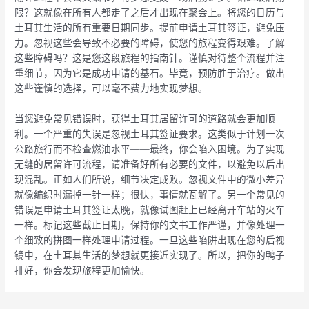
限？这就像在所有人都走了之后才出现在聚会上。将您的日历与
土耳其生活的所有重要日期同步。提前申请土耳其签证，避免压
力。忽视这些会导致不必要的障碍，使您的旅程变得艰难。了解
这些障碍吗？这是您这段旅程的指南针。谨慎对待整个流程并注
重细节，因为它是成功申请的基石。毕竟，预防胜于治疗。做出
这些谨慎的选择，可以毫不费力地实现梦想。
当您避免常见错误时，获得土耳其居留许可的道路就会更加顺
利。一个严重的失误是忽视土耳其签证要求。这类似于计划一次
公路旅行而不检查燃油水平——最终，你会陷入困境。为了实现
无缝的居留许可流程，请准备好所有必要的文件，以避免以后出
现混乱。正如人们所说，细节决定成败。忽视文件中的微小差异
就像编织时漏掉一针一样；很快，事情就瓦解了。另一个常见的
错误是申请土耳其签证太晚，就像试图赶上已经离开车站的火车
一样。标记这些截止日期，保持你的文书工作严谨，并像处理一
个细致的拼图一样处理申请过程。一旦这些陷阱出现在您的后视
镜中，在土耳其生活的梦想就更接近实现了。所以，把你的鸭子
排好，你会发现旅程更加愉快。