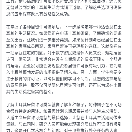
工具。精心挑选的许可证不仅符合您的个人和职业目标，还为您
无缝过渡到新的土耳其生活方式铺平道路。了解这些选项可确保
您的应用程序既具有战略性又成功。
在掌握了各种居留许可选项后，下一步是确定哪一种适合您在土
耳其的生活情况。如果您正在申请土耳其签证，了解确切的要求
至关重要。让我们进一步细分类别。如果您计划与已经居住在土
耳其的家庭成员团聚，家庭居留许可是理想的选择。这就像拥有
一把家庭住宅的钥匙。对于数字游民或退休人员来说，短期居留
许可非常灵活，非常适合在没有长期承诺的情况下建立一个舒适
的角落。企业家可能会发现投资者居留许可很有吸引力，它为进
入土耳其蓬勃发展的市场提供了切入点。另一方面，学生需要专
注于教育的许可证，以确保他们的学习不间断。让您的选择与您
的意图保持一致不仅可以简化居留许可流程，还可以为您在土耳
其的生活奠定坚实的基础。
了解土耳其居留许可类型就像了解各种帽子，每种帽子在不同场
合都有特定的用途。如果您计划长期居留并参与人道主义活动，
人道主义居留许可是您的最佳选择，让您在土耳其生活期间做出
贡献。与此同时，研究人员可能会发现研究居住许可证很有吸引
力，这是开启学术机会的钥匙。对于那些执行外交任务的人来