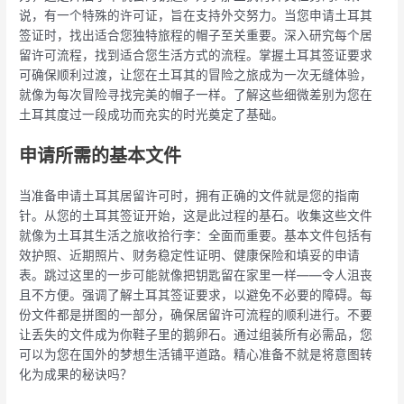
说，有一个特殊的许可证，旨在支持外交努力。当您申请土耳其
签证时，找出适合您独特旅程的帽子至关重要。深入研究每个居
留许可流程，找到适合您生活方式的流程。掌握土耳其签证要求
可确保顺利过渡，让您在土耳其的冒险之旅成为一次无缝体验，
就像为每次冒险寻找完美的帽子一样。了解这些细微差别为您在
土耳其度过一段成功而充实的时光奠定了基础。
申请所需的基本文件
当准备申请土耳其居留许可时，拥有正确的文件就是您的指南
针。从您的土耳其签证开始，这是此过程的基石。收集这些文件
就像为土耳其生活之旅收拾行李：全面而重要。基本文件包括有
效护照、近期照片、财务稳定性证明、健康保险和填妥的申请
表。跳过这里的一步可能就像把钥匙留在家里一样——令人沮丧
且不方便。强调了解土耳其签证要求，以避免不必要的障碍。每
份文件都是拼图的一部分，确保居留许可流程的顺利进行。不要
让丢失的文件成为你鞋子里的鹅卵石。通过组装所有必需品，您
可以为您在国外的梦想生活铺平道路。精心准备不就是将意图转
化为成果的秘诀吗？