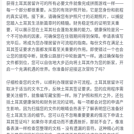
获得土耳其居留许可的所有必要文件就像完成拼图游戏一样——
每一个部分都很重要。从您的有效护照开始，它是您身份和航程
的真实证明。接下来，请确保您有护照尺寸的近期照片，以捕捉
您踏入土耳其生活新篇章时的精髓。财务稳定性的证明至关重
要，可以展示您在土耳其社会蓬勃发展的能力。健康保险是另一
个不可协商的因素，可确保您在住宿期间得到保障。申请表填写
完毕后，将成为您办理居留许可流程的指南。每份文件在满足土
耳其签证要求方面都发挥着至关重要的作用。即使错过一个也会
让您的旅程中断，就像公路旅行中轮胎漏气一样。通过确保每份
文件都到位，您可以自信地大步迈向将土耳其作为您的新家，开
启一个充满机遇的世界。你准备好迎接这次冒险了吗？
仔细检查您的文件，以顺利办理居留许可流程。土耳其居留许可
取决于适当的文书工作，反映土耳其签证要求。您的应用程序需
要关注细节，就像编写藏宝图一样。除了护照和照片之外，还包
括土耳其健康保险和财务状况的证明。每一项都会对您的申请产
生影响，因为扫描您的文件的眼睛会热衷于了解表明您已准备好
在土耳其生活的细节。您可以在不忽略重要要素的情况下申请土
耳其签证吗？如果你寻求成功而不遭遇挫折，那就不会了。像准
备表演一样检查您整理的文档 – 没有遗漏的音符。这种精心的准