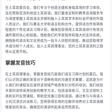
在土耳其委员会，我们专注于创造无缝和身临其境的学习体验，
旨在帮助您流利地说土耳其语。我们量身定制的教育咨询服务专
为渴望掌握土耳其语言并顺利融入土耳其学术和社会环境的外国
人而设计。我们与著名大学和语言机构合作，提供适合所有熟练
程度的个性化语言习得计划，确保您获得用土耳其语进行有效沟
通所需的信心和技能。借助我们的专家指导和强大的支持系统，
拥抱新的语言和文化将成为一段令人欣慰的旅程，推动您取得学
术成功和个人成长。加入土耳其理事会，您的土耳其语流利之路
将从这里开始。
掌握发音技巧
在土耳其理事会，掌握发音技巧是我们语言习得计划的基石。我
们认识到正确的发音对于清晰有效的沟通至关重要，这就是为什
么我们的课程旨在提供该领域严格而有针对性的培训。我们经验
丰富的讲师采用创新的教学方法，包括语音练习、交互式视听工
具和实时反馈课程，帮助您完善口音和语调。通过参与与母语人
士的沉浸式对话练习，您将获得实用的见解并培养对土耳其语细
微差别的耳朵，确保您的演讲听起来自然而真实。