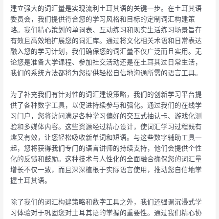
建立强大的词汇量是实现流利土耳其语的关键一步。在土耳其语
委员会，我们提供符合您的学习风格和目标的定制词汇构建策
略。我们精心策划的单词表、互动练习和现实生活练习场景旨在
有效且高效地扩展您的词汇库。通过将文化相关术语和日常表达
融入您的学习计划，我们确保您的词汇量不仅广泛而且实用。无
论您是准备大学课程、参加社交活动还是在土耳其过日常生活，
我们的系统方法都将为您提供轻松自信地沟通所需的语言工具。
为了补充我们有针对性的词汇建设策略，我们的创新学习平台提
供了各种数字工具，以促进持续参与和强化。通过我们的在线学
习门户，您将访问满足各种学习偏好的交互式抽认卡、游戏化测
验和多媒体内容。这些资源经过精心设计，使词汇学习过程既有
趣又有效，让您轻松吸收新单词和短语。与这些数字辅助工具一
起，您将获得我们专门的语言讲师的持续支持，他们会提供个性
化的反馈和鼓励。这种技术与人性化的全面融合确保您的词汇量
增长不仅一致，而且深深植根于实际语言使用，推动您自信地掌
握土耳其语。
除了我们的词汇构建策略和数字工具之外，我们还强调沉浸式学
习体验对于巩固您对土耳其语的掌握的重要性。通过我们精心协