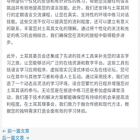
导师提供个性化的反馈和有针对性的练习，帮助您克服任何语言
挑战并有效地提高您的语言技能。此外，我们还安排与土耳其同
行的定期语言交流课程，让您在真实、支持性的环境中练习对话
技能。这些交流不仅可以提高您的流利程度，还可以建立有意义
的联系，丰富您对土耳其文化的理解。通过将个性化的关注和充
足的练习机会相结合，我们确保您在流利的旅程中取得稳步进
步。
此外，土耳其委员会还集成了先进的技术工具来补充您的语言学
习之旅，让您能够访问广泛的在线资源和数字平台。这些工具包
括语言学习应用程序、虚拟现实沉浸式体验以及在线论坛，您可
以在其中与其他学习者和母语人士互动。通过采用技术，我们创
造了一个动态且灵活的学习环境，适合您繁忙的日程并增强您对
土耳其语的参与。无论您是在旅途中练习还是参加虚拟课堂活
动，我们基于技术的解决方案都能确保您有持续的机会来提高流
利程度。在土耳其理事会，我们致力于融合传统和现代方法，根
据您的独特需求打造全面有效的学习体验。
←
前一篇文章
后一篇文章
→