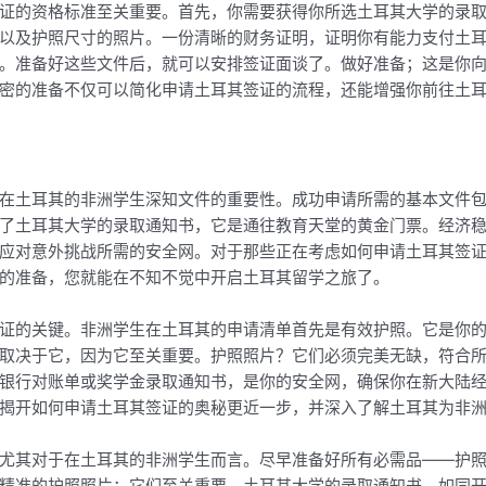
证的资格标准至关重要。首先，你需要获得你所选土耳其大学的录
以及护照尺寸的照片。一份清晰的财务证明，证明你有能力支付土
。准备好这些文件后，就可以安排签证面谈了。做好准备；这是你
密的准备不仅可以简化申请土耳其签证的流程，还能增强你前往土
在土耳其的非洲学生深知文件的重要性。成功申请所需的基本文件
了土耳其大学的录取通知书，它是通往教育天堂的黄金门票。经济
应对意外挑战所需的安全网。对于那些正在考虑如何申请土耳其签
的准备，您就能在不知不觉中开启土耳其留学之旅了。
证的关键。非洲学生在土耳其的申请清单首先是有效护照。它是你
取决于它，因为它至关重要。护照照片？它们必须完美无缺，符合
银行对账单或奖学金录取通知书，是你的安全网，确保你在新大陆
揭开如何申请土耳其签证的奥秘更近一步，并深入了解土耳其为非
尤其对于在土耳其的非洲学生而言。尽早准备好所有必需品——护
精准的护照照片；它们至关重要。土耳其大学的录取通知书，如同