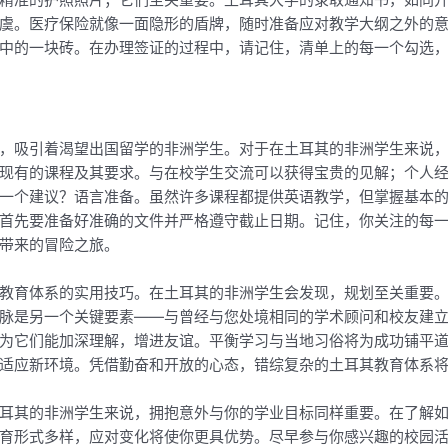
虞。医疗保险就像一面隐形的盾牌，随时准备应对教学大纲之外的
中的一块砖。在办理签证的过程中，请记住，清单上的每一个勾选
，吸引着渴望出国留学的非洲学生。对于在土耳其的非洲学生来说
现有的课程及其要求。与在校学生交流可以获得宝贵的见解；个人
一个建议？语言准备。虽然许多课程都提供英语教学，但掌握基本
吗？首先要准备好准确的文件并严格遵守截止日期。记住，你关注的每
带来的冒险之旅。
教育体系的实用技巧。在土耳其的非洲学生会发现，规划至关重要
脉是另一个关键要素——与曾经与您处境相同的学术顾问和校友建
为它们能加深理解，增进友谊。平衡学习与当地习俗将为成功铺平
适应新环境。凭借勤奋和开放的心态，错综复杂的土耳其教育体系
耳其的非洲学生来说，拥抱意外与你的学业目标同样重要。在了解
育形式多样，应对变化将使你更具优势。尽早参与你感兴趣的校园