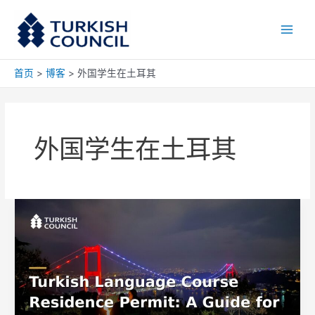
跳
Main
至
Men
内
容
首页
博客
外国学生在土耳其
外国学生在土耳其
土
耳
其
语
言
课
程
居