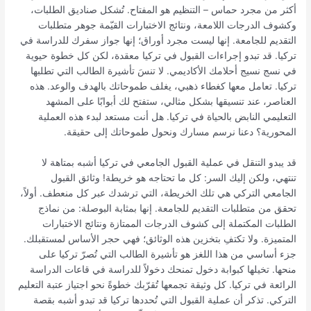
أكثر من مجرد حماس – التنظيم هو المفتاح. تُشكل صناديق الطلبات،
وكشوف الدرجات اللامعة، ونتائج الاختبارات القيّمة جوهر متطلبات
التقديم للجامعة. إنها ليست مجرد أوراق؛ إنها جواز سفرك للدراسة في
تركيا. قد تبدو إجراءات القبول في تركيا معقدة، لكن كل خطوة حيوية
في نسج نسيج أحلامك الأكاديمي. لا تنسَ تأشيرة الطالب التي تطلبها
تركيا. تعامل معها كغطاء ذهبي، يغلف طموحاتك بالهدف والوعد. هذه
العناصر، عند تنسيقها بشكل مثالي، ستفتح لك أبوابًا على المشهد
التعليمي النابض بالحياة في تركيا. هل أنت مستعد لبدء هذه العملية
المحورية؟ دعنا نرسم مسارك ونحول طموحاتك إلى حقيقة.
قد يبدو التنقل في عملية القبول الجامعي في تركيا أشبه بمتاهة لا
تنتهي، ولكن إليك السر: كل ما تحتاجه هو خريطة! وثائق القبول
الجامعي التركي هي تلك الخريطة، التي ترشدك عبر كل منعطف. أولاً،
تحقق من متطلبات التقديم للجامعة. إنها بمثابة البوصلة: من نماذج
الطلبات المكتملة إلى كشوف الدرجات الممتازة ونتائج الاختبارات
المتميزة. ولا تكتفِ بتخزين هذه الوثائق؛ فهي حجر الأساس لمستقبلك.
جزء أساسي من هذا اللغز هو تأشيرة الطالب التي تُصرّ تركيا على
منحها. تخيلها كبوابة دخول تمنحك دخولاً للدراسة في قاعات الدراسة
الرائعة في تركيا. كل وثيقة تجمعها تُقرّبك خطوةً نحو اجتياز عتبة التعليم
التركي. تذكر أن عملية القبول التي تُحددها تركيا قد تبدو أشبه بقصة