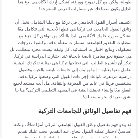
طويلة، ولكن مع كل نموذج وورقة، تُشكّل إرثك الأكاديمي. دع هذا
الدليل يكون مصباحك عبر مسارات الفرص المتعرجة!
اكتشف أسرار القبول الجامعي في تركيا مع دليلنا الشامل. تخيل أن
وثائق القبول الجامعي في تركيا هي قطع الأحجية التي تتكامل معًا،
لتشكل صورة حلمك الأكاديمي. ابدأ بالتأكد من توافق كل جزء مع
متطلبات التقديم للجامعة: استمارات معبأة بدقة، وكشوف درجات
مصقولة، ونتائج اختبارات استثنائية. كل وثيقة ليست مجرد متطلب، بل
هي خطوة نحو مغامرة نابضة بالحياة عند اختيارك الدراسة في تركيا.
تذكر أن تأشيرة الطالب التي تحتاجها تركيا هي بمثابة تذكرتك الذهبية.
تعامل معها بعناية – إنها بوابتك إلى جامعات نابضة بالحياة وفصول
دراسية مزدهرة. باتباعك إجراءات القبول التي وضعتها تركيا بدقة،
ستنغمس قريبًا في عالم من المعرفة والثقافة. هل أنت مستعد لجمع
القطع معًا وإنشاء تحفتك الفنية في المشهد التعليمي التركي؟ هيا بنا
نشق طريقك نحو مستقبلك!
فهم تفاصيل الوثائق للجامعات التركية
قد يبدو فهم تفاصيل وثائق القبول الجامعي التركي أمرًا شاقًا، ولكنه
أساسيٌّ لاجتياز عملية القبول بنجاح. عند التقديم، يجب عليك تقديم