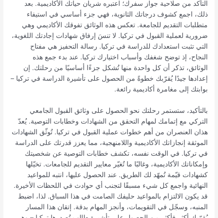
التأكد من صلاحية جواز سفرك؛ اعتبره شريان حياتك الأكاديمية. بعد
ذلك، اجمع كشوف درجاتك الثانوية، فهي جزء أساسي في استيفاء
متطلبات التقديم للجامعة. تعكس هذه الوثائق تفوقك الأكاديمي وهي
ضرورية لعملية القبول في تركيا. لا تنسَ إرفاق شهادات إجادتك اللغوية،
التي تثبت استعدادك للدراسة في تركيا. رسالة التحفيز هي مفتاح
النجاح، إذ توضح شغفك وأسباب اختيارك تركيا. عند بدء جمع هذه
الوثائق، تذكر أن كل واحدة منها تُشكل جزءًا أساسيًا من رحلتك. إن
إعدادها جيدًا يُقرّبك خطوةً من الحصول على تأشيرة الدراسة في تركيا –
بوابتك إلى مغامرة أكاديمية رائعة.
بالتأكيد، ستستمر رحلتك نحو الحصول على وثائق القبول الجامعي
التركي مع إتمامك لمهام التحقق من الشهادات وخطابات التوصية. يُعدّ
هذان العنصران من أهم خطوات عملية القبول في تركيا. تُوثّق الشهادات
الموثقة إنجازاتك الأكاديمية واللامنهجية، مما يعزز قدرتك على الدراسة
في تركيا. في الوقت نفسه، تكشف خطابات التوصية عن شخصيتك
وإمكاناتك الأكاديمية، وغالبًا ما تُغيّر معايير التقديم للجامعات. تخيّلها
كشهادات قيّمة تُمهّد لك الطريق. عند الحصول عليها، انتبه للمواعيد
النهائية واجمع كل شيء مسبقًا لتجنب أي حوادث في اللحظات الأخيرة.
قد يكون الالتزام بالمواعيد حليفك الصامت في هذا السباق. لذا، اضبط
المنبه، وسجّل في التقويمات، وأنجز المهام بدقة. إتقان هذا المسار
يُقرّبك أكثر فأكثر من الحصول على تأشيرة طالب تُصدرها تركيا – وهي