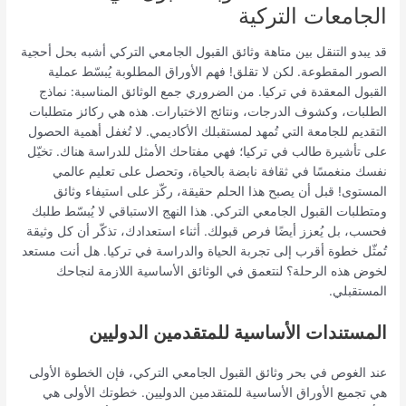
الجامعات التركية
قد يبدو التنقل بين متاهة وثائق القبول الجامعي التركي أشبه بحل أحجية
الصور المقطوعة. لكن لا تقلق! فهم الأوراق المطلوبة يُبسّط عملية
القبول المعقدة في تركيا. من الضروري جمع الوثائق المناسبة: نماذج
الطلبات، وكشوف الدرجات، ونتائج الاختبارات. هذه هي ركائز متطلبات
التقديم للجامعة التي تُمهد لمستقبلك الأكاديمي. لا تُغفل أهمية الحصول
على تأشيرة طالب في تركيا؛ فهي مفتاحك الأمثل للدراسة هناك. تخيّل
نفسك منغمسًا في ثقافة نابضة بالحياة، وتحصل على تعليم عالمي
المستوى! قبل أن يصبح هذا الحلم حقيقة، ركّز على استيفاء وثائق
ومتطلبات القبول الجامعي التركي. هذا النهج الاستباقي لا يُبسّط طلبك
فحسب، بل يُعزز أيضًا فرص قبولك. أثناء استعدادك، تذكّر أن كل وثيقة
تُمثّل خطوة أقرب إلى تجربة الحياة والدراسة في تركيا. هل أنت مستعد
لخوض هذه الرحلة؟ لنتعمق في الوثائق الأساسية اللازمة لنجاحك
المستقبلي.
المستندات الأساسية للمتقدمين الدوليين
عند الغوص في بحر وثائق القبول الجامعي التركي، فإن الخطوة الأولى
هي تجميع الأوراق الأساسية للمتقدمين الدوليين. خطوتك الأولى هي