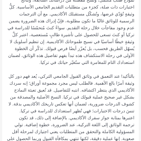
نموذج طلب مُكتمل، ونسخ مُفصّلة من دراساتك السابقة، ونتائج
اختبارات ذات صلة، كجزء من متطلبات التقديم الجامعي الأساسية. كلُّ
وثيقةٍ تُؤدّي غرضها، وتُشكّل مستقبلك الأكاديمي. مع أن الترجمات
الرسمية للوثائق غالبًا ما تكون مطلوبة، فإنّ إدراك هذه الضرورة يضمن
عدم وجود مفاجآت خلال رحلة التقديم. سواءً كنتَ مُتحمّسًا للدراسة في
تركيا أو كنتَ تسعى للحصول على تأشيرة طالبٍ مُستعصية، اعتبر كلَّ
وثيقةٍ خيطًا أساسيًا في نسيج طموحاتك الأكاديمية. إن تنظيم أسلوبك لا
يُسهّل الطريق فحسب، بل يُعزّز أيضًا فرص قبولك. تذكّر أن الخطوة
الأولى في رحلة الاستكشاف هذه تبدأ بفهم تفاصيل هذه الوثائق، لضمان
استعدادك التام للمغامرة التي ستُغيّر حياتك في تركيا.
بالتأكيد! عند التعمق في وثائق القبول الجامعي التركي، يُعد فهم دور كل
وثيقة أمرًا بالغ الأهمية. فالطلب ليس مجرد مجموعة أوراق؛ إنه سردك
الأكاديمي الذي ينتظر اكتشافه. انتبه للتفاصيل. قد تُعيق تعبئة النماذج
بشكل غير صحيح عملية قبولك في تركيا. النسخ الأصلية والمصدقة من
كشوف الدرجات ضرورية، لضمان أنها تعكس تاريخك الأكاديمي بدقة. لا
تنسَ درجات الاختبارات؛ فهي تُظهر استعدادك للدراسة في تركيا.
اعتبرها بمثابة جواز سفرك الأكاديمي. بالإضافة إلى ذلك، قد تكون
ترجمة الوثائق إلى اللغة التركية، عند الضرورة، خطوة إضافية. تولي
المسؤولية الكاملة والتحقق من المتطلبات يعني اجتيازك لمرحلة أقل
صعوبة. إنها عملية دقيقة، لكنها تنتهي بمكافأة القبول وربما الحصول على