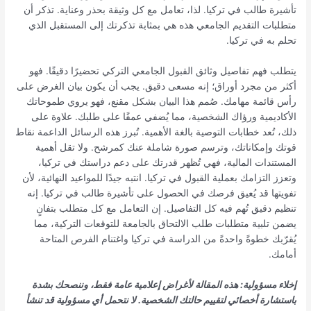
تأشيرة طالب في تركيا. لذا، تعامل مع كل وثيقة بحذر وعناية. تذكر أن
متطلبات التقديم الجامعي هذه هي بمثابة تذكرتك إلى المستقبل الذي
تحلم به في تركيا.
يتطلب فهم تفاصيل وثائق القبول الجامعي التركي تحضيرًا دقيقًا. فهو
أكثر من مجرد أوراق؛ إنه مسعى دقيق. يجب أن يكون بيان الغرض على
رأس قائمة مهامك. صُمم هذا البيان بشكل مقنع، فهو يروي طموحاتك
الأكاديمية ورؤاك الشخصية، مما يُضفي عمقًا على طلبك. علاوة على
ذلك، تُعد خطابات التوصية بالغة الأهمية. تُبرز هذه الرسائل الداعمة نقاط
قوتك وإمكاناتك، وترسم صورة شاملة عنك كمرشح. ولا تقل أهمية
المستندات المالية، فهي تُظهر قدرتك على دعم دراستك في تركيا،
وتعزز التزامك بعملية القبول في تركيا. انتبه جيدًا للمواعيد النهائية، لأن
تفويتها قد يُعيق فرصك في الحصول على تأشيرة طالب في تركيا. إنه
تنظيم دقيق تُهم فيه كل التفاصيل. إن التعامل مع كل متطلب بتفانٍ
يضمن تلبية متطلبات طلب الالتحاق بالجامعة للتوقعات التركية، مما
يُقرّبك خطوةً واحدةً من الدراسة في تركيا واغتنام الفرص المتاحة
أمامك.
إخلاء مسؤولية: هذه المقالة لأغراض إعلامية عامة فقط، وننصحك بشدة
باستشارة أخصائي لتقييم حالتك الشخصية. لا نتحمل أي مسؤولية قد تنشأ