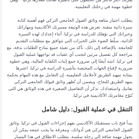
خطوة مهمة في رحلتك التعليمية.
يتطلب اجتياز متاهة وثائق القبول الجامعي التركي فهم أهمية كتابة
سيرة ذاتية متقنة. تعرض هذه الوثيقة مسيرتك الأكاديمية ومهاراتك
وخبراتك التي تؤهلك للدراسة في تركيا. أثناء إعدادك لهذه السيرة
الذاتية، سلّط الضوء على الخبرات التي تتوافق مع متطلبات التقديم
للجامعة. بالإضافة إلى ذلك، تأكد من تعبئة جميع نماذج الطلبات بدقة، مع
مراجعة كل تفصيل مرتين لتجنب أي عقبات قد تواجهها عملية القبول
في تركيا. انتبه أيضًا إلى ضرورة جمع إثبات الكفاية المالية، وهي خطوة
ضرورية لإقناع الجهات المختصة بتأشيرة الدراسة في تركيا. اعتبرها
بمثابة تمهيد الطريق لأحلامك التعليمية. إن التعامل مع هذه المهام بحكمة
يمهد الطريق للنجاح، ويضمن أن تُظهر وثائق قبولك الجامعي التركي
تفانيك واستعدادك. تذكر أن التفاصيل الصغيرة في هذه الوثائق هي التي
تُتوّج مغامرتك الأكاديمية في تركيا.
التنقل في عملية القبول: دليل شامل
يبدأ فتح باب مستقبلك الأكاديمي بفهم إجراءات القبول في تركيا. وثائق
القبول الجامعي التركي هي أدواتك، ومعرفة ما يجب جمعه يمكن أن
يحول مهمة شاقة إلى رحلة سلسة. يتطلب الانطلاق في هذا المسار