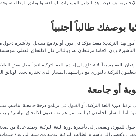
 أو الإنجليزية. يستعرض هذا الدليل المسارات المتاحة، والوثائق المطلوبة، و
 بوصفك طالباً أجنبياً
اثة أمور بهذا الترتيب: مقعد مؤكد في دورة أو برنامج مسجل، وتأشيرة دخو
ً من التأشيرة وإذن الإقامة مرتبطان به، وبالتالي فإن الالتحاق الفعلي بمؤس
ن اللغة مسبقاً. لا تحتاج إلى إجادة اللغة التركية لتبدأ. يصل بعض الطلاب ب
تعلمون التركية بالتوازي مع دراستهم. المسار الذي تختاره يحدد الوثائق التي 
ية أو جامعة
تركيا: دورة اللغة التركية، أو القبول في برنامج درجة جامعية. يناسب مسار
لعلمية. أما المسار الجامعي فيناسب من هم مستعدون للالتحاق مباشرةً ببرنام
ول للدورة، ويُفضي إلى تأشيرة دورة اللغة التركية، وتمتد عادةً من بضعة 
ي، ويُفضي إلى تأشيرة الطالب التركية، ويمتد من سنة إلى عدة سنوات، و