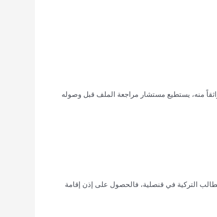
اثقاً منه، يستطيع مستشار مراجعة الملف قبل وصوله
جلة أو برنامج جامعي معتمد من YÖK، ثم التقدم بطلب تأشيرة الطالب التركية في قنصلية، فالحصول على إذن إقامة