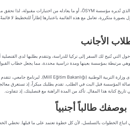
تشترط بعض الجامعات أيضاً اجتياز اختبار القبول YÖS الذي تُديره مؤسسة ÖSYM، أو ما 
 بصورة متكررة، تعامل مع هذه القائمة باعتبارها إطاراً للتخطيط لا قائمةً ن
طلاب الأجانب
ل التي تُتيح لك السفر إلى تركيا للدراسة، وتتقدم بطلبها لدى القنصلية أ
. وهي مرتبطة بمؤسسة بعينها ومدة دراسية محددة، مما يجعل خطاب القبول
لدورة اللغة، تتقدم بخطاب دعوة من مدرسة مسجلة لدى وزار
نصلية من أصالة المؤسسة قبل البت في الطلب. تقدم بطلبك مبكراً، إذ تستغرق مع
تاريخ كتابة هذا المقال. تأكد من المدة الراهنة مع قنصليتك، إذ تتفاوت.
صفك طالباً أجنبياً
 اتباع الخطوات بالتسلسل، لأن كل خطوة تعتمد على ما قبلها. تخطي الخطوا