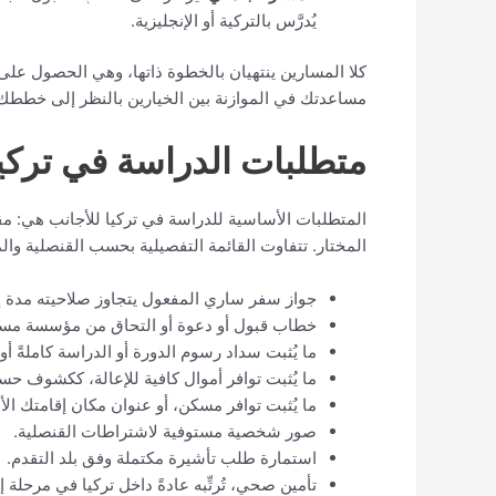
يُدرَّس بالتركية أو الإنجليزية.
كلا المسارين ينتهيان بالخطوة ذاتها، وهي الحصول على إذ
مساعدتك في الموازنة بين الخيارين بالنظر إلى خططك،
متطلبات الدراسة في تركيا
المتطلبات الأساسية للدراسة في تركيا للأجانب هي: م
المختار. تتفاوت القائمة التفصيلية بحسب القنصلية وال
جواز سفر ساري المفعول يتجاوز صلاحيته مدة إق
خطاب قبول أو دعوة أو التحاق من مؤسسة مسج
ما يُثبت سداد رسوم الدورة أو الدراسة كاملةً 
ما يُثبت توافر أموال كافية للإعالة، ككشوف حس
ما يُثبت توافر مسكن، أو عنوان مكان إقامتك الأ
صور شخصية مستوفية لاشتراطات القنصلية.
استمارة طلب تأشيرة مكتملة وفق بلد التقدم.
تأمين صحي، تُرتِّبه عادةً داخل تركيا في مرحلة إ