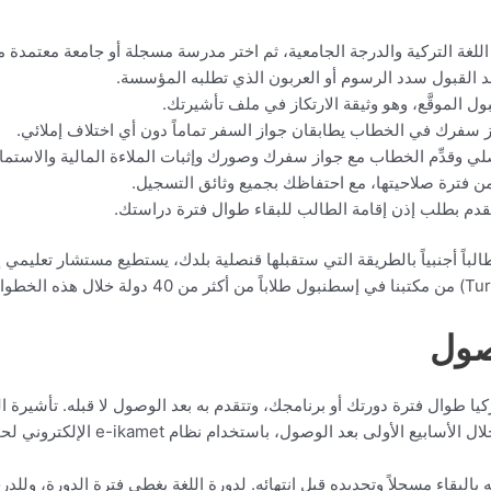
للغة التركية والدرجة الجامعية، ثم اختر مدرسة مسجلة أو جامعة معتمدة من ÖK
 القبول سدد الرسوم أو العربون الذي تطلبه المؤسسة.
ل الموقَّع، وهو وثيقة الارتكاز في ملف تأشيرتك.
سفرك في الخطاب يطابقان جواز السفر تماماً دون أي اختلاف إملائي.
 وقدِّم الخطاب مع جواز سفرك وصورك وإثبات الملاءة المالية والاستمار
ن فترة صلاحيتها، مع احتفاظك بجميع وثائق التسجيل.
قدم بطلب إذن إقامة الطالب للبقاء طوال فترة دراستك.
الباً أجنبياً بالطريقة التي ستقبلها قنصلية بلدك، يستطيع مستشار تعليمي
صول
كيا طوال فترة دورتك أو برنامجك، وتتقدم به بعد الوصول لا قبله. تأشيرة الطا
لبقاء مسجلاً وتجديده قبل انتهائه. لدورة اللغة يغطي فترة الدورة، وللدرج