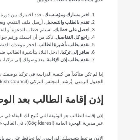
اختر مسارك ومؤسستك.
حدد اختيارك بين دورة ا
تقدم بالطلب والتسجيل.
أرسل ملف التقدم، وبعد
احصل على خطابك.
استلم خطاب الدعوة أو القبو
راجع كل التفاصيل.
تأكد من أن اسمك ورقم جواز 
تقدم بطلب تأشيرة الطالب.
احجز موعدك القنصلي
سافر إلى تركيا.
ادخل البلاد بتأشيرة الطالب ضم
تقدم بطلب إذن الإقامة.
بعد وصولك إلى تركيا، ت
إذا لم تكن متأكداً من كيفية الدراسة في تركيا بوصفك ط
الجدول الزمني. يُرشد المجلس التركي (Turkish Council) من مكتبنا في إسطنبول طلاباً من أكثر من 40 دولة خلال هذه الخطوات تحديداً.
إذن إقامة الطالب بعد الو
إذن إقامة الطالب هو الوثيقة التي تُتيح لك البقاء في تر
عبر مديرية الهجرة العامة (Göç İdaresi)، في الغالب خلال الأسابيع الأولى بعد الوصول، باستخدام نظام e-ikamet الإلكتروني لحجز موعدك.
الإذن مرتبط بتسجيلك الدراسي، لذا تحافظ على سريانه با