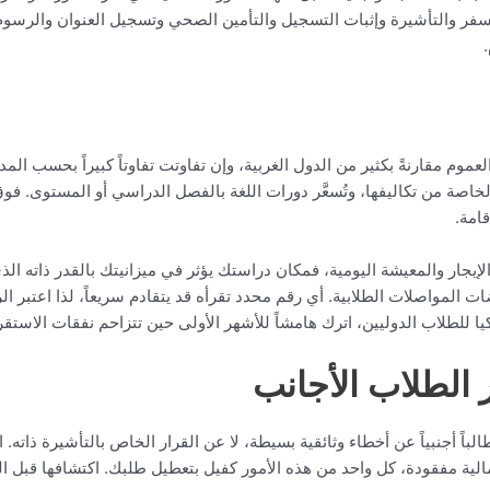
سفر والتأشيرة وإثبات التسجيل والتأمين الصحي وتسجيل العنوان والرسوم ذا
 العموم مقارنةً بكثير من الدول الغربية، وإن تفاوتت تفاوتاً كبيراً بحسب
الخاصة من تكاليفها، وتُسعَّر دورات اللغة بالفصل الدراسي أو المستوى. 
امة.
جار والمعيشة اليومية، فمكان دراستك يؤثر في ميزانيتك بالقدر ذاته الذي
لمواصلات الطلابية. أي رقم محدد تقرأه قد يتقادم سريعاً، لذا اعتبر ا
 للطلاب الدوليين، اترك هامشاً للأشهر الأولى حين تتزاحم نفقات الاستقرا
 الطلاب الأجانب
الباً أجنبياً عن أخطاء وثائقية بسيطة، لا عن القرار الخاص بالتأشيرة ذ
لية مفقودة، كل واحد من هذه الأمور كفيل بتعطيل طلبك. اكتشافها قبل الت