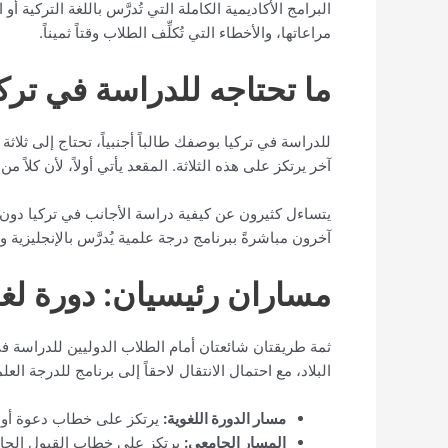
البرامج الأكاديمية الكاملة التي تُدرَّس باللغة التركية
مراعاتها، والأخطاء التي تُكلِّف الطلاب وقتاً ثميناً.
ما تحتاجه للدراسة في تركيا
للدراسة في تركيا بوصفك طالباً أجنبياً، تحتاج إلى ثل
آخر يرتكز على هذه الثلاثة. المقعد يأتي أولاً، لأن كلا
يتساءل كثيرون عن كيفية دراسة الأجانب في تركيا دون إتقا
آخرون مباشرةً ببرنامج درجة علمية يُدرَّس بالإنجليزية وي
مساران رئيسيان: دورة لغو
ثمة طريقتان شائعتان أمام الطلاب الدوليين للدراسة في 
البلاد، مع احتمال الانتقال لاحقاً إلى برنامج للدرجة ا
مسار الدورة اللغوية:
يرتكز على خطاب دعوة أو قب
المسار الجامعي:
يرتكز على خطاب القبول الجامع