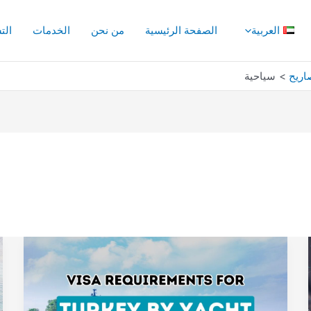
العربية
الصفحة الرئيسية
من نحن
الخدمات
الت
اريح
سياحية
الإبحار
بثقة:
إتقان
بروتوكولات
التأشيرة