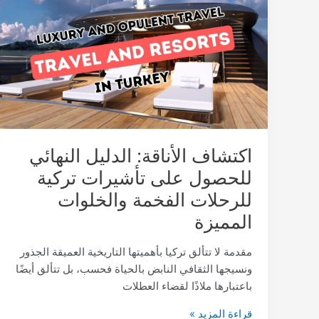
الأناقة:
الدليل
النهائي
للحصول
على
تأشيرات
تركية
للرحلات
الفخمة
اكتشاف الأناقة: الدليل النهائي
والخلوات
المميزة
للحصول على تأشيرات تركية
للرحلات الفخمة والخلوات
المميزة
مقدمة لا تتألق تركيا بأهميتها التاريخية العميقة الجذور
ونسيجها الثقافي النابض بالحياة فحسب، بل تتألق أيضًا
باعتبارها ملاذًا لقضاء العطلات
قراءة المزيد »