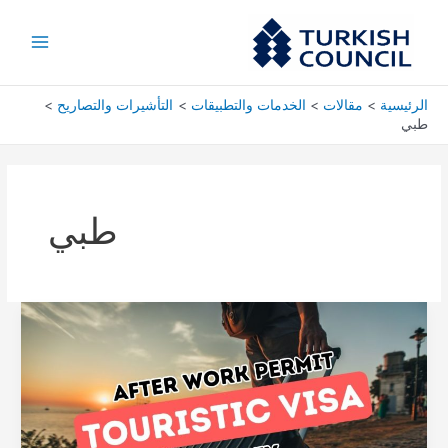
خطي
Main
لى
Menu
لمحتوى
الرئيسية
مقالات
الخدمات والتطبيقات
التأشيرات والتصاريح
طبي
طبي
الحصول
على
تصريح
الإقامة
التجارية
في
تركيا