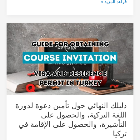
قراءة المزيد »
دليلك
النهائي
حول
تأمين
دعوة
لدورة
اللغة
التركية،
والحصول
على
التأشيرة،
والحصول
دليلك النهائي حول تأمين دعوة لدورة
على
اللغة التركية، والحصول على
الإقامة
التأشيرة، والحصول على الإقامة في
في
تركيا
تركيا