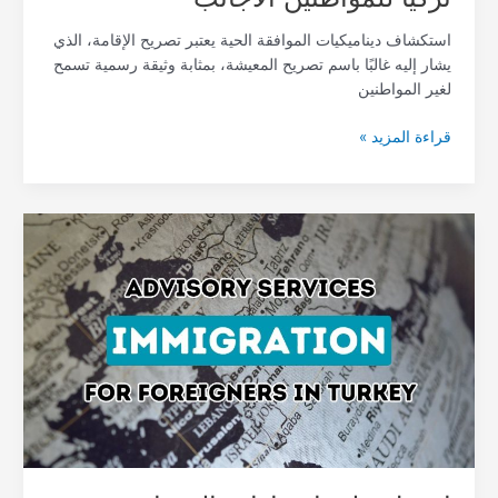
استكشاف ديناميكيات الموافقة الحية يعتبر تصريح الإقامة، الذي
يشار إليه غالبًا باسم تصريح المعيشة، بمثابة وثيقة رسمية تسمح
لغير المواطنين
قراءة المزيد »
احصل
على
إرشادات
الخبراء
مع
خدمات
استشارات
هجرة
الأجانب
في
تركيا