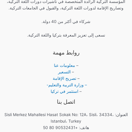
المؤسسة التركية الرائدة المتخصصة في تأشيرات دورات اللغة التركية،
وتصاريح الإقامة لدورات اللغة التركية، والقبول في الجامعات التركية.
شركاء في أكثر من 40 دولة.
نسعى إلى تعزيز المعرفة بتركيا واللغة التركية.
روابط مهمة
–
معلومات عنا
–
التسعير
–
تصريح الإقامة
– وزارة التربية والتعليم-
–
استثمر في تركيا
اتصل بنا
العنوان: Sisli Merkez Mahallesi Hasat Sokak No: 12A، Sisli، 34334،
Istanbul، Turkey
هاتف: +90532431 80 50