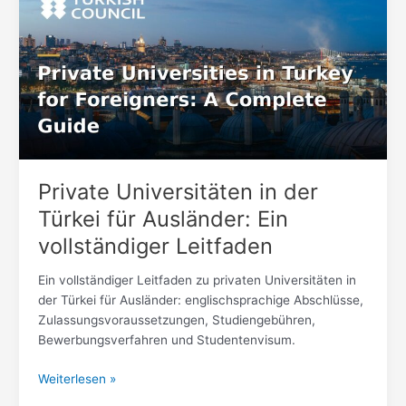
in
der
Türkei
für
Ausländer:
Ein
vollständiger
Leitfaden
Private Universitäten in der
Türkei für Ausländer: Ein
vollständiger Leitfaden
Ein vollständiger Leitfaden zu privaten Universitäten in
der Türkei für Ausländer: englischsprachige Abschlüsse,
Zulassungsvoraussetzungen, Studiengebühren,
Bewerbungsverfahren und Studentenvisum.
Weiterlesen »