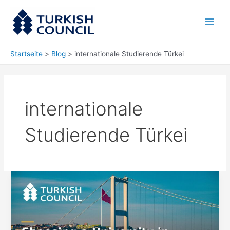
Zum
Main
Inhalt
Men
springen
Startseite
Blog
internationale Studierende Türkei
internationale
Studierende Türkei
Universität
in
der
Türkei
wählen: