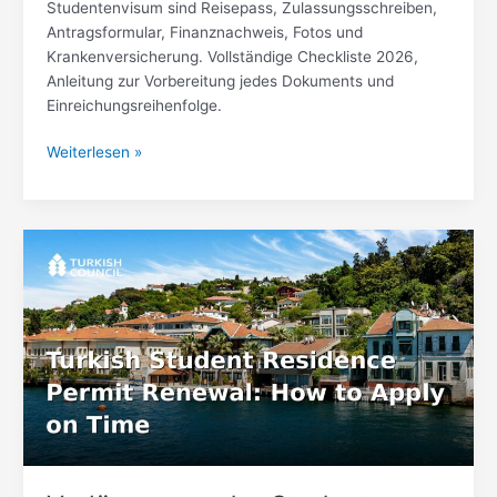
Studentenvisum sind Reisepass, Zulassungsschreiben,
Antragsformular, Finanznachweis, Fotos und
Krankenversicherung. Vollständige Checkliste 2026,
Anleitung zur Vorbereitung jedes Dokuments und
Einreichungsreihenfolge.
Weiterlesen »
Verlängerung
der
Studenten-
Aufenthaltserlaubnis
in
der
Türkei:
Rechtzeitig
beantragen