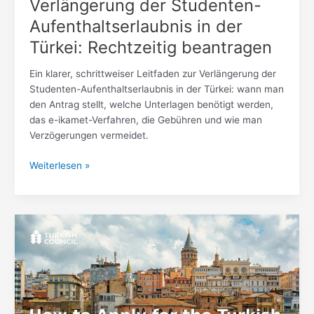
Verlängerung der Studenten-
Aufenthaltserlaubnis in der
Türkei: Rechtzeitig beantragen
Ein klarer, schrittweiser Leitfaden zur Verlängerung der
Studenten-Aufenthaltserlaubnis in der Türkei: wann man
den Antrag stellt, welche Unterlagen benötigt werden,
das e-ikamet-Verfahren, die Gebühren und wie man
Verzögerungen vermeidet.
Weiterlesen »
Wie
man
die
türkische
Studienaufenthaltserlaubnis
beantragt