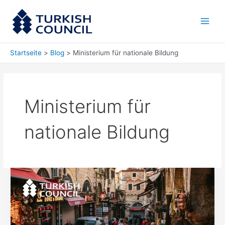
Zum
Main
Inhalt
Men
springen
Startseite
Blog
Ministerium für nationale Bildung
Ministerium für
nationale Bildung
Anerkennung
Ausländischer
Diplome
in
der