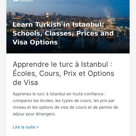
turc
à
Istanbul
:
Écoles,
Cours,
Prix
et
Options
Apprendre le turc à Istanbul :
de
Écoles, Cours, Prix et Options
Visa
de Visa
Apprenez le turc à Istanbul en toute confiance :
comparez les écoles, les types de cours, les prix par
niveau et les options de visa de cours et de permis de
séjour pour étrangers.
Lire la suite »