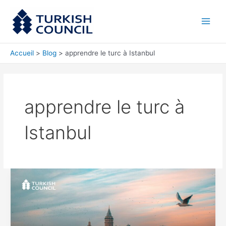
Aller
Main
au
Men
contenu
Accueil
Blog
apprendre le turc à Istanbul
apprendre le turc à
Istanbul
Comment
les
étrangers
peuvent
apprendre