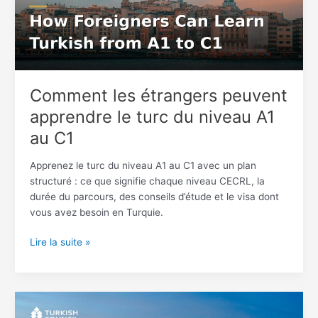
le
turc
du
niveau
A1
au
Comment les étrangers peuvent
C1
apprendre le turc du niveau A1
au C1
Apprenez le turc du niveau A1 au C1 avec un plan
structuré : ce que signifie chaque niveau CECRL, la
durée du parcours, des conseils d’étude et le visa dont
vous avez besoin en Turquie.
Lire la suite »
Apprendre
le