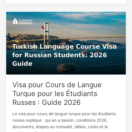
Visa
pour
Cours
de
Langue
Turque
pour
les
Étudiants
Russes
:
Visa pour Cours de Langue
Guide
Turque pour les Étudiants
2026
Russes : Guide 2026
Le visa pour cours de langue turque pour les étudiants
russes expliqué : qui en a besoin, conditions 2026,
documents, étapes au consulat, délais, coûts et le