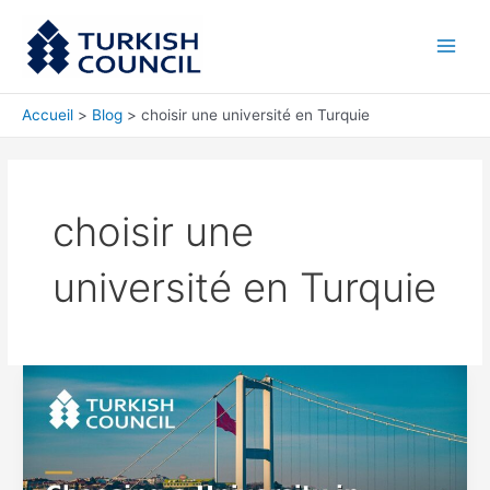
Aller
Main
au
Men
contenu
Accueil
Blog
choisir une université en Turquie
choisir une
université en Turquie
Choisir
une
université
en
Turquie