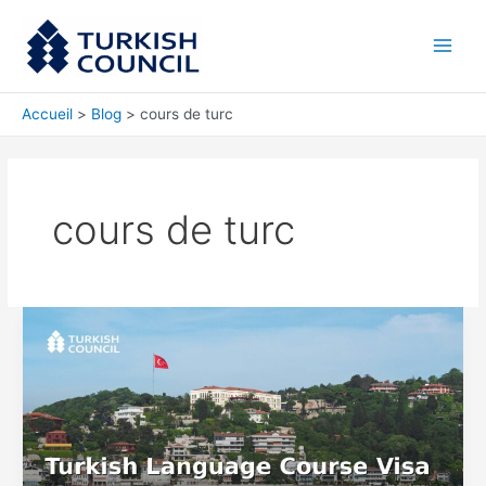
Aller
Main
au
Men
contenu
Accueil
Blog
cours de turc
cours de turc
Visa
pour
Cours
de
Langue
Turque
pour
Étudiants