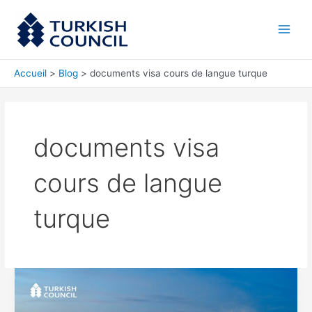
Aller
Main
au
Men
contenu
Accueil
Blog
documents visa cours de langue turque
documents visa
cours de langue
turque
Documents
pour
le