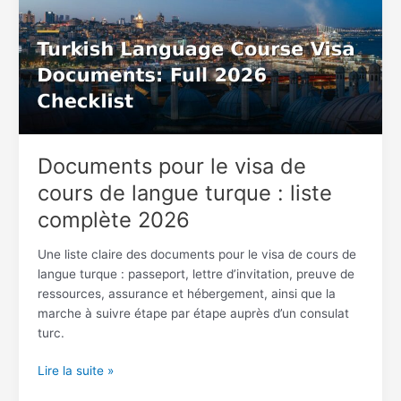
visa
de
cours
de
langue
turque
:
liste
Documents pour le visa de
complète
cours de langue turque : liste
2026
complète 2026
Une liste claire des documents pour le visa de cours de
langue turque : passeport, lettre d’invitation, preuve de
ressources, assurance et hébergement, ainsi que la
marche à suivre étape par étape auprès d’un consulat
turc.
Lire la suite »