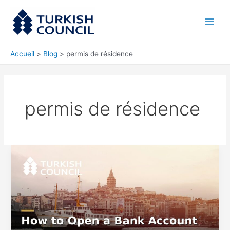
Aller
Main
au
Men
contenu
Accueil
Blog
permis de résidence
permis de résidence
Comment
ouvrir
un
compte
bancaire
en
Turquie
en