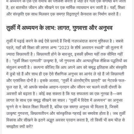
में अध्ययन के एक ऐसे रोमांच की पेशकश करती है जहाँ हर गली एक संगोष्ठी बन जाती
है, हर बातचीत जीवन और सीखने पर एक मार्मिक व्याख्यान बन जाती है। यहाँ, शिक्षा
और संस्कृति एक साथ मिलकर एक समग्र विद्वतापूर्ण कैनवास का निर्माण करते हैं।
तुर्की में अध्ययन के लाभ: लागत, गुणवत्ता और अनुभव
तुर्की में पढ़ाई करने के कई ऐसे फ़ायदे हैं जिन्हें नज़रअंदाज़ करना मुश्किल है। सबसे
पहले, यहाँ की शिक्षा की लागत अन्य “2023 के शीर्ष अध्ययन स्थलों” की तुलना में
ज़्यादा किफ़ायती है। किफ़ायती होने के बावजूद, इसकी क़ीमत यहीं तक सीमित नहीं
है। “तुर्की शिक्षा प्रणाली” उत्कृष्ट है, जो गुणवत्ता और अत्याधुनिक शैक्षिक पद्धतियों का
संतुलन बनाती है। कल्पना कीजिए कि आप अपने आप को समृद्ध इतिहास और संस्कृति
में डुबो रहे हैं और साथ ही एक ऐसे शैक्षणिक अनुभव का आनंद ले रहे हैं जो किफ़ायती
और प्रशंसित दोनों है। इसके अलावा, “तुर्की में अंतर्राष्ट्रीय छात्रों” का नेटवर्क फल-
फूल रहा है, जो आपके सार्थक आदान-प्रदान और जीवन भर चलने वाली दोस्ती के
अवसरों को बढ़ाता है। कोई कह सकता है कि यह सफलता का एक नुस्खा है—कम
लागत के साथ एक समृद्ध सीखने का सफ़र। “तुर्की में विदेश में अध्ययन” का अनुभव
चुनने से न केवल शिक्षा मिलती है, बल्कि एक समग्र अनुभव भी मिलता है, जिसमें
उत्कृष्ट गुणवत्ता, किफ़ायतीपन और सांस्कृतिक गहराई का समावेश होता है। जब तुर्की
विकास और सीखने के इतने अद्भुत अवसर प्रदान करता है, तो किसी भी कम चीज़ से
समझौता क्यों करें?