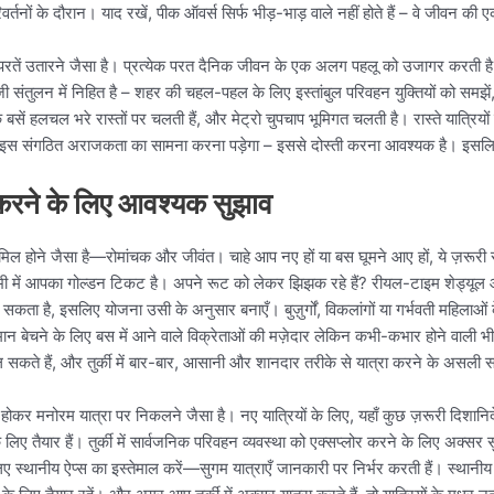
नों के दौरान। याद रखें, पीक ऑवर्स सिर्फ भीड़-भाड़ वाले नहीं होते हैं – वे जीवन की एक
ें उतारने जैसा है। प्रत्येक परत दैनिक जीवन के एक अलग पहलू को उजागर करती है। अपनी
जी संतुलन में निहित है – शहर की चहल-पहल के लिए इस्तांबुल परिवहन युक्तियों को समझे
 जबकि बसें हलचल भरे रास्तों पर चलती हैं, और मेट्रो चुपचाप भूमिगत चलती है। रास्ते यात्रि
आपको इस संगठित अराजकता का सामना करना पड़ेगा – इससे दोस्ती करना आवश्यक है। इसलिए,
रा करने के लिए आवश्यक सुझाव
ामिल होने जैसा है—रोमांचक और जीवंत। चाहे आप नए हों या बस घूमने आए हों, ये ज़रूरी स
, सभी में आपका गोल्डन टिकट है। अपने रूट को लेकर झिझक रहे हैं? रीयल-टाइम शेड्यूल और
े सकता है, इसलिए योजना उसी के अनुसार बनाएँ। बुज़ुर्गों, विकलांगों या गर्भवती महिलाओं
 बेचने के लिए बस में आने वाले विक्रेताओं की मज़ेदार लेकिन कभी-कभार होने वाली भीड़-
ते हैं, और तुर्की में बार-बार, आसानी और शानदार तरीके से यात्रा करने के असली
 होकर मनोरम यात्रा पर निकलने जैसा है। नए यात्रियों के लिए, यहाँ कुछ ज़रूरी दिशानिर्द
 लिए तैयार हैं। तुर्की में सार्वजनिक परिवहन व्यवस्था को एक्सप्लोर करने के लिए अक्सर 
े लिए स्थानीय ऐप्स का इस्तेमाल करें—सुगम यात्राएँ जानकारी पर निर्भर करती हैं। स