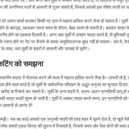
 के लिए तैयार रहें। और अगर आप तुर्की में अक्सर यात्रा करते हैं, तो यात्रियों के मधुर न
ी परिवहन की अनगिनत परतों से आसानी से गुज़र सकते हैं, जिससे आपको इस जीवंत धरती पर
गों को अपना साथी बनाकर किसी नए नृत्य में महारत हासिल करने जैसा हो सकता है। तुर्की म
ल होने के बावजूद, खासकर व्यस्त समय के दौरान, बेहद व्यस्त हो सकती है। हवादार यात्रा
 होने का एहसास दिलाती है। अगर आप तुर्की में अक्सर यात्रा करते हैं, तो बुनियादी तुर्क
के रवाना होने पर गेट पर फँसने से ज़्यादा असुविधाजनक कुछ नहीं हो सकता। अंत में, फ़ेरी
 के साथ, आप तुर्की के शहरों में आसानी और उत्साह से घूमेंगे।
टिकटिंग को समझना
 स्थानीय बाज़ार में मोलभाव करने की कला में महारत हासिल करने जैसा है—ज़रूरी तो है
माल होने वाला कार्ड है जो तुर्की के सार्वजनिक परिवहन के अद्भुत अनुभव का सुनहरा टिकट है
ीद या रिचार्ज कर सकते हैं। तुर्की के अन्य शहरों में, अलग-अलग प्रणालियाँ लागू हो 
े आपकी यात्रा काफ़ी सुगम हो जाती है। तुर्की में अक्सर यात्रा करते समय, इन प्रणालिय
का आसानी से आनंद लें!
मझें। जब यह कार्ड आपको एक अनुभवी यात्री की तरह शहर में घूमने देता है, तो खुले पैसे क
्रत्येक सवारी एकल किराए की तुलना में रियायती है, जिससे समय और पैसा दोनों की बचत 