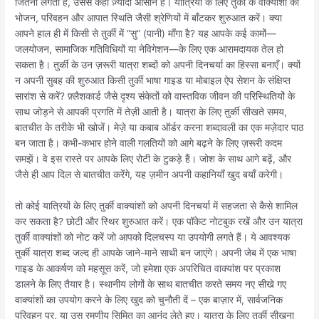
जितना लगता है, उससे कहीं ज़्यादा आसान है। यात्रियों के लिए तुर्की के वाक्यांशों को
भोजन, परिवहन और आपात स्थिति जैसी श्रेणियों में बाँटकर शुरुआत करें। क्या
आपने हाल ही में किसी से तुर्की में “सु” (पानी) माँगा है? यह आपके कई कामों—
जलयोजन, सामाजिक गतिविधियों या नेविगेशन—के लिए एक आरामदायक तेल हो
सकता है। तुर्की के उन ज़रूरी यात्रा शब्दों को अपनी दिनचर्या का हिस्सा बनाएँ। क्यों
न अपनी सुबह की शुरुआत किसी तुर्की भाषा गाइड या मोबाइल ऐप सेशन के संक्षिप्त
सारांश से करें? फ़्लैशकार्ड जैसे दृश्य संकेतों को वास्तविक जीवन की परिस्थितियों के
साथ जोड़ने से आपकी प्रगति में तेज़ी आती है। यात्रा के लिए तुर्की सीखते समय,
बातचीत के तरीके भी खोजें। मेज़े या कबाब ऑर्डर करना शब्दावली का एक मज़ेदार पाठ
बन जाता है। कभी-कभार होने वाली गलतियों को आगे बढ़ने के लिए ज़रूरी कदम
समझें। वे इस रास्ते पर आपके लिए रोटी के टुकड़े हैं। जोश के साथ आगे बढ़ें, और
जैसे ही आप दिल से बातचीत करेंगे, यह ज़मीन अपनी कहानियाँ खुद बयाँ करेगी।
तो कोई यात्रियों के लिए तुर्की वाक्यांशों को अपनी दिनचर्या में सहजता से कैसे शामिल
कर सकता है? छोटी और स्थिर शुरुआत करें। एक पॉकेट नोटबुक रखें और उन यात्रा
तुर्की वाक्यांशों को नोट करें जो आपको दिलचस्प या उपयोगी लगते हैं। ये आवश्यक
तुर्की यात्रा शब्द जल्द ही आपके जाने-माने साथी बन जाएंगे। अपनी जेब में एक भाषा
गाइड के आकर्षण को महसूस करें, जो हमेशा एक अपरिचित वाक्यांश पर प्रकाश
डालने के लिए तैयार है। स्थानीय लोगों के साथ बातचीत करते समय नए सीखे गए
वाक्यांशों का उपयोग करने के लिए खुद को चुनौती दें – एक बाज़ार में, सार्वजनिक
परिवहन पर, या उस रमणीय सिमित का आनंद लेते हुए। यात्रा के लिए तुर्की सीखना