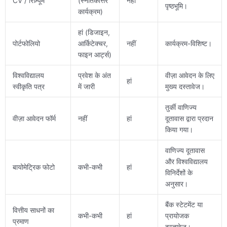
CV / रिज़्यूमे
(स्नातकोत्तर
नहीं
पृष्ठभूमि।
कार्यक्रम)
हां (डिजाइन,
पोर्टफोलियो
आर्किटेक्चर,
नहीं
कार्यक्रम-विशिष्ट।
फाइन आर्ट्स)
विश्वविद्यालय
प्रवेश के अंत
वीज़ा आवेदन के लिए
हां
स्वीकृति पत्र
में जारी
मुख्य दस्तावेज।
तुर्की वाणिज्य
वीज़ा आवेदन फॉर्म
नहीं
हां
दूतावास द्वारा प्रदान
किया गया।
वाणिज्य दूतावास
और विश्वविद्यालय
बायोमेट्रिक फोटो
कभी-कभी
हां
विनिर्देशों के
अनुसार।
बैंक स्टेटमेंट या
वित्तीय साधनों का
कभी-कभी
हां
प्रायोजक
प्रमाण
दस्तावेज।