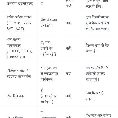
कभी-
प्रत्येक पूर्ण शिक्षा
शैक्षणिक ट्रांसक्रिप्ट
हां
कभी
स्तर के लिए।
प्रवेश परीक्षा स्कोर
कुछ विश्वविद्यालयों
विश्वविद्यालय
(TR-YÖS, YÖS,
नहीं
द्वारा बैचलर प्रवेश
पर निर्भर
SAT, ACT)
के लिए आवश्यक।
भाषा दक्षता
हां, यदि
प्रमाणपत्र
शिक्षण भाषा से मेल
तैयारी वर्ष
नहीं
(TOEFL, IELTS,
खाता है।
नहीं ले रहे हैं
Turkish C1)
हां (मुख्य रूप
मास्टर और PhD
मोटिवेशन लेटर /
से स्नातकोत्तर
नहीं
आवेदनों के लिए
स्टेटमेंट ऑफ पर्पस
कार्यक्रम)
महत्वपूर्ण।
हां
आमतौर पर दो
सिफारिश पत्र
(स्नातकोत्तर
नहीं
पत्र।
कार्यक्रम)
हां
शैक्षणिक और पेशेवर