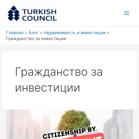
Перейти
Main
к
Men
содержимому
Главная
Блог
Недвижимость и инвестиции
Гражданство за инвестиции
Гражданство за
инвестиции
Откройте
путь
к
турецкому