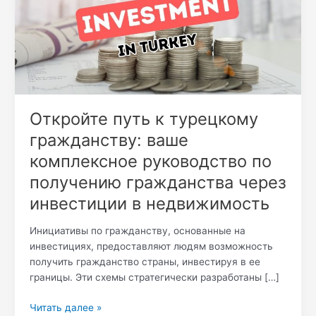
гражданству:
ваше
комплексное
руководство
по
получению
гражданства
через
Откройте путь к турецкому
инвестиции
гражданству: ваше
в
комплексное руководство по
недвижимость
получению гражданства через
инвестиции в недвижимость
Инициативы по гражданству, основанные на
инвестициях, предоставляют людям возможность
получить гражданство страны, инвестируя в ее
границы. Эти схемы стратегически разработаны […]
Читать далее »