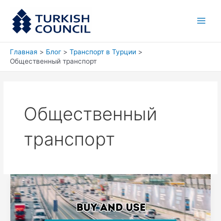
Перейти
Main
к
Men
содержимому
Главная
Блог
Транспорт в Турции
Общественный транспорт
Общественный
транспорт
Раскрытие
секретов
покупки
и