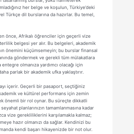
in tasarlanmış burslar, yükü hafifleterek
mladığınız her belge ve koşulun, Türkiye’deki
l Türkçe dil burslarına da hazırlar. Bu temel,
 önce, Afrikalı öğrenciler için geçerli vize
rlilik belgesi yer alır. Bu belgeleri, akademik
rının önemini küçümsemeyin; bu burslar finansal
zamanında göndermek ve gerekli tüm mülakatlara
una entegre olmanıza yardımcı olacağı için
aha parlak bir akademik ufka yaklaştırır.
ayı içerir. Geçerli bir pasaport, seçtiğiniz
r akademik ve kültürel performans için zemin
 önemli bir rol oynar. Bu süreçte dikkatli
 seyahat planlarınızın tamamlanmasına kadar
zca vize gerekliliklerini karşılamakla kalmaz;
tmeye hazır olmanızı da sağlar. Kendinizi bu
manda kendi başarı hikayenizde bir not olur.