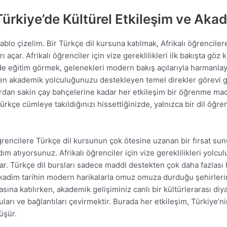
 Türkiye’de Kültürel Etkileşim ve Ak
ir tablo çizelim. Bir Türkçe dil kursuna katılmak, Afrikalı öğrencil
açar. Afrikalı öğrenciler için vize gereklilikleri ilk bakışta göz
e’de eğitim görmek, gelenekleri modern bakış açılarıyla harmanlay
irken akademik yolculuğunuzu destekleyen temel direkler görevi gö
lardan sakin çay bahçelerine kadar her etkileşim bir öğrenme ma
ürkçe cümleye takıldığınızı hissettiğinizde, yalnızca bir dil öğr
öğrencilere Türkçe dil kursunun çok ötesine uzanan bir fırsat sun
ım atıyorsunuz. Afrikalı öğrenciler için vize gereklilikleri yolcu
. Türkçe dil bursları sadece maddi destekten çok daha fazlası h
 kadim tarihin modern harikalarla omuz omuza durduğu şehirlerin k
sına katılırken, akademik gelişiminiz canlı bir kültürlerarası diy
ları ve bağlantıları çevirmektir. Burada her etkileşim, Türkiye’n
üşür.