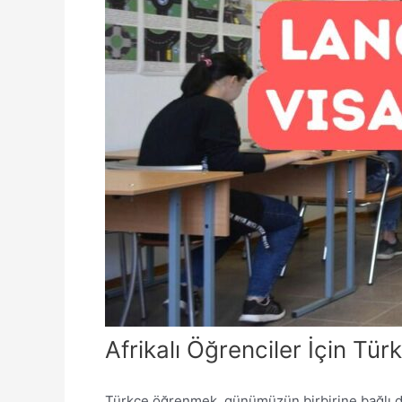
Afrikalı Öğrenciler İçin Tür
Türkçe öğrenmek, günümüzün birbirine bağlı düny