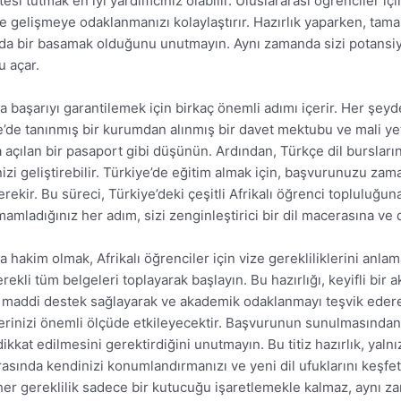
stesi tutmak en iyi yardımcınız olabilir. Uluslararası öğrenciler iç
gelişmeye odaklanmanızı kolaylaştırır. Hazırlık yaparken, tama
nda bir basamak olduğunu unutmayın. Aynı zamanda sizi potansiye
 açar.
başarıyı garantilemek için birkaç önemli adımı içerir. Her şeyden
e’de tanınmış bir kurumdan alınmış bir davet mektubu ve mali yete
a açılan bir pasaport gibi düşünün. Ardından, Türkçe dil bursla
nizi geliştirebilir. Türkiye’de eğitim almak için, başvurunuzu 
 gerekir. Bu süreci, Türkiye’deki çeşitli Afrikalı öğrenci topluluğ
amladığınız her adım, sizi zenginleştirici bir dil macerasına ve d
a hakim olmak, Afrikalı öğrenciler için vize gerekliliklerini anlam
rekli tüm belgeleri toplayarak başlayın. Bu hazırlığı, keyifli bi
, maddi destek sağlayarak ve akademik odaklanmayı teşvik ederek
rinizi önemli ölçüde etkileyecektir. Başvurunun sunulmasından
kkat edilmesini gerektirdiğini unutmayın. Bu titiz hazırlık, yalnı
rasında kendinizi konumlandırmanızı ve yeni dil ufuklarını keşfe
her gereklilik sadece bir kutucuğu işaretlemekle kalmaz, aynı za