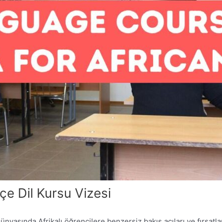
kçe Dil Kursu Vizesi
asında Afrikalı öğrencilere benzersiz bakış açıları ve fırsatla