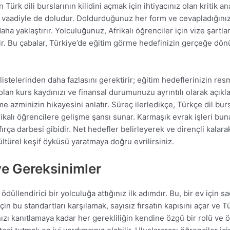
rk dili burslarının kilidini açmak için ihtiyacınız olan kritik ana
vaadiyle de doludur. Doldurduğunuz her form ve cevapladığınız he
a yaklaştırır. Yolculuğunuz, Afrikalı öğrenciler için vize şartlar
ir. Bu çabalar, Türkiye’de eğitim görme hedefinizin gerçeğe d
istelerinden daha fazlasını gerektirir; eğitim hedeflerinizin resm
i olan kurs kaydınızı ve finansal durumunuzu ayrıntılı olarak açıkl
 azminizin hikayesini anlatır. Süreç ilerledikçe, Türkçe dil bursl
ikalı öğrencilere gelişme şansı sunar. Karmaşık evrak işleri bun
rça darbesi gibidir. Net hedefler belirleyerek ve dirençli kalarak
türel keşif öyküsü yaratmaya doğru evrilirsiniz.
ve Gereksinimler
 ödüllendirici bir yolculuğa attığınız ilk adımdır. Bu, bir ev için 
için bu standartları karşılamak, sayısız fırsatın kapısını açar ve 
zı kanıtlamaya kadar her gerekliliğin kendine özgü bir rolü ve ön