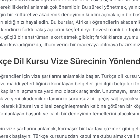
erekliliklerini anlamak çok önemlidir. Bu süreci yönetmek, yalnız
in bir kültürel ve akademik deneyimin kilidini açmak için bir bas
 aldığınızı hayal edin. Bu burslar, Afrikalı öğrencilerin akademik
k, kendinizi farklı bakış açılarını keşfetmeye hevesli canlı bir top
 güçlü bir enstrümanı akort etmek gibidir; farklılıklarda uyumu
arı kavradığınızda, ilham verici bir maceraya atılmaya hazırsınız
rkçe Dil Kursu Vize Sürecinin Yönlend
ğrenciler için vize şartlarını anlamakla başlar. Türkçe dil kursu
e maddi yeterliliğinizi kanıtlayan belgeler gibi ilgili belgeleri t
pılarını açmanıza yardımcı olacak araçlardır. Unutmayın, ısrarcı
cak ve yeni akademik ortamınıza sorunsuz bir geçiş sağlayacaksını
r olarak kültürel ve dilsel zenginleşmenin kalbine götüren bir k
harmanlayan başarılı ve canlı bir deneyimin temellerini atacaksını
in vize şartlarını anlamak, karmaşık bir haritayı çözmek gibi gel
enerek başlayın: Türkçe kursunuzdan kabul mektubu almak ve fina