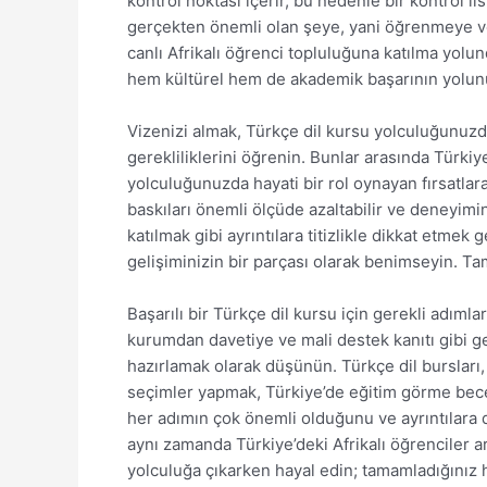
kontrol noktası içerir, bu nedenle bir kontrol li
gerçekten önemli olan şeye, yani öğrenmeye ve 
canlı Afrikalı öğrenci topluluğuna katılma yolu
hem kültürel hem de akademik başarının yolunu
Vizenizi almak, Türkçe dil kursu yolculuğunuzda 
gerekliliklerini öğrenin. Bunlar arasında Türkiy
yolculuğunuzda hayati bir rol oynayan fırsatlar
baskıları önemli ölçüde azaltabilir ve deneyimi
katılmak gibi ayrıntılara titizlikle dikkat etmek
gelişiminizin bir parçası olarak benimseyin. Tam
Başarılı bir Türkçe dil kursu için gerekli adımlar
kurumdan davetiye ve mali destek kanıtı gibi ge
hazırlamak olarak düşünün. Türkçe dil bursları
seçimler yapmak, Türkiye’de eğitim görme bece
her adımın çok önemli olduğunu ve ayrıntılara di
aynı zamanda Türkiye’deki Afrikalı öğrenciler a
yolculuğa çıkarken hayal edin; tamamladığınız 