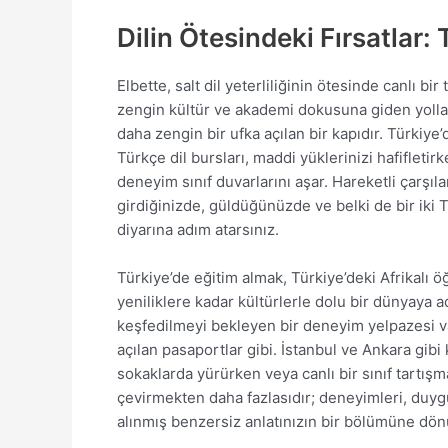
Dilin Ötesindeki Fırsatlar:
Elbette, salt dil yeterliliğinin ötesinde canlı b
zengin kültür ve akademi dokusuna giden yolları 
daha zengin bir ufka açılan bir kapıdır. Türkiy
Türkçe dil bursları, maddi yüklerinizi hafiflet
deneyim sınıf duvarlarını aşar. Hareketli çarşı
girdiğinizde, güldüğünüzde ve belki de bir iki T
diyarına adım atarsınız.
Türkiye’de eğitim almak, Türkiye’deki Afrikalı 
yeniliklere kadar kültürlerle dolu bir dünyaya ad
keşfedilmeyi bekleyen bir deneyim yelpazesi var
açılan pasaportlar gibi. İstanbul ve Ankara gibi
sokaklarda yürürken veya canlı bir sınıf tartışma
çevirmekten daha fazlasıdır; deneyimleri, duygu
alınmış benzersiz anlatınızın bir bölümüne dön