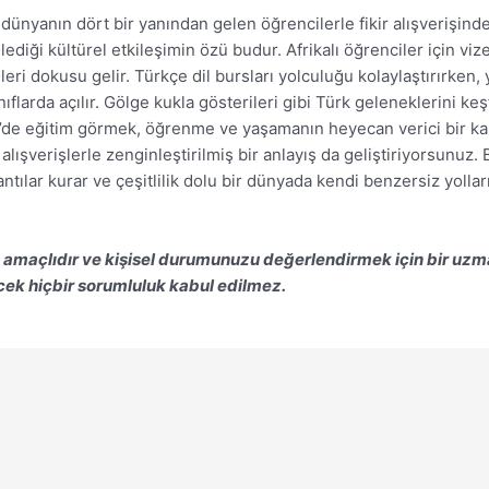
ünyanın dört bir yanından gelen öğrencilerle fikir alışverişinde
iği kültürel etkileşimin özü budur. Afrikalı öğrenciler için vize 
ri dokusu gelir. Türkçe dil bursları yolculuğu kolaylaştırırken, yo
flarda açılır. Gölge kukla gösterileri gibi Türk geleneklerini ke
’de eğitim görmek, öğrenme ve yaşamanın heyecan verici bir kar
ışverişlerle zenginleştirilmiş bir anlayış da geliştiriyorsunuz.
tılar kurar ve çeşitlilik dolu bir dünyada kendi benzersiz yolla
 amaçlıdır ve kişisel durumunuzu değerlendirmek için bir uzma
cek hiçbir sorumluluk kabul edilmez.