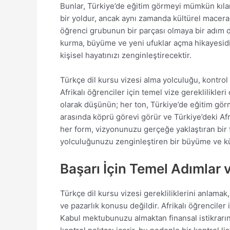
Bunlar, Türkiye’de eğitim görmeyi mümkün kılan Tü
bir yoldur, ancak aynı zamanda kültürel macera 
öğrenci grubunun bir parçası olmaya bir adım dah
kurma, büyüme ve yeni ufuklar açma hikayesid
kişisel hayatınızı zenginleştirecektir.
Türkçe dil kursu vizesi alma yolculuğu, kontrol l
Afrikalı öğrenciler için temel vize gereklilikler
olarak düşünün; her ton, Türkiye’de eğitim görme
arasında köprü görevi görür ve Türkiye’deki Afr
her form, vizyonunuzu gerçeğe yaklaştıran bir fı
yolculuğunuzu zenginleştiren bir büyüme ve kül
Başarı İçin Temel Adımlar 
Türkçe dil kursu vizesi gerekliliklerini anlamak,
ve pazarlık konusu değildir. Afrikalı öğrenciler 
Kabul mektubunuzu almaktan finansal istikrarını