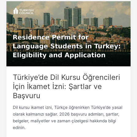
Türkiye’de
Dil
Kursu
Öğrencileri
İçin
İkamet
İzni:
Şartlar
ve
Başvuru
Türkiye’de Dil Kursu Öğrencileri
İçin İkamet İzni: Şartlar ve
Başvuru
Dil kursu ikamet izni, Türkçe öğrenirken Türkiye’de yasal
olarak kalmanızı sağlar. 2026 başvuru adımları, şartlar,
belgeler, maliyetler ve zaman çizelgesi hakkında bilgi
edinin.