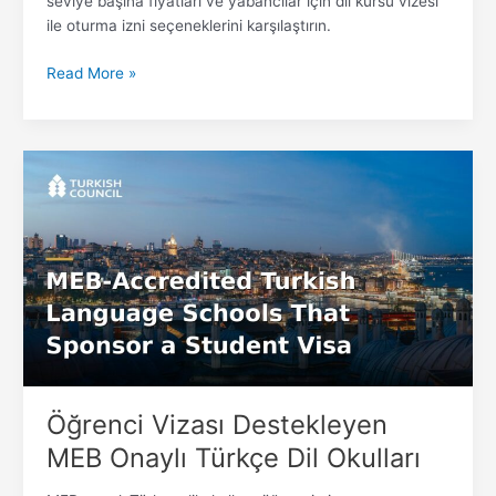
seviye başına fiyatları ve yabancılar için dil kursu vizesi
ile oturma izni seçeneklerini karşılaştırın.
Read More »
Öğrenci
Vizası
Destekleyen
MEB
Onaylı
Türkçe
Dil
Okulları
Öğrenci Vizası Destekleyen
MEB Onaylı Türkçe Dil Okulları