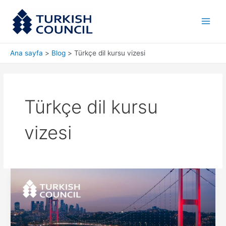
İçeriğe
Main
atla
Men
Ana sayfa
Blog
Türkçe dil kursu vizesi
Türkçe dil kursu
vizesi
Yurt
Dışından
Türkçe
Dil
Kursuna