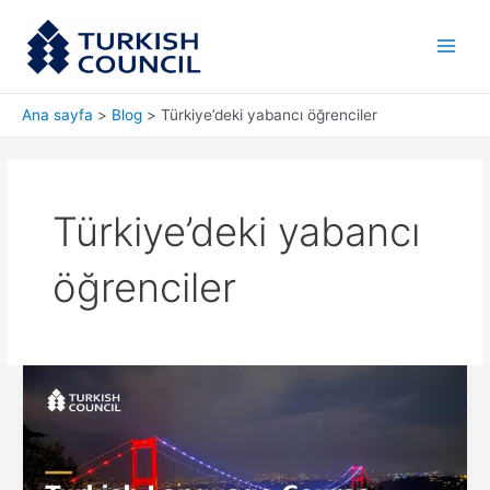
İçeriğe
Main
atla
Men
Ana sayfa
Blog
Türkiye’deki yabancı öğrenciler
Türkiye’deki yabancı
öğrenciler
Türkçe
Dil
Kursu
İkamet
İzni: