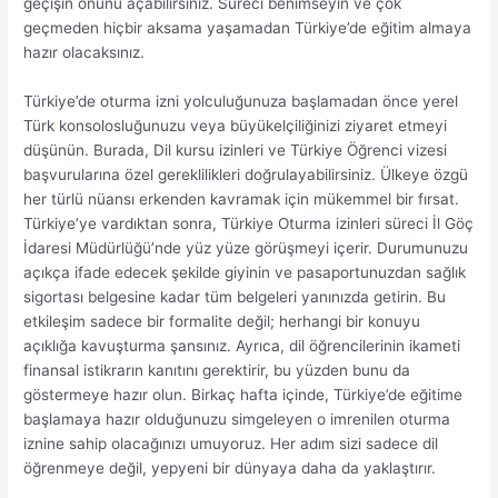
geçişin önünü açabilirsiniz. Süreci benimseyin ve çok
geçmeden hiçbir aksama yaşamadan Türkiye’de eğitim almaya
hazır olacaksınız.
Türkiye’de oturma izni yolculuğunuza başlamadan önce yerel
Türk konsolosluğunuzu veya büyükelçiliğinizi ziyaret etmeyi
düşünün. Burada, Dil kursu izinleri ve Türkiye Öğrenci vizesi
başvurularına özel gereklilikleri doğrulayabilirsiniz. Ülkeye özgü
her türlü nüansı erkenden kavramak için mükemmel bir fırsat.
Türkiye’ye vardıktan sonra, Türkiye Oturma izinleri süreci İl Göç
İdaresi Müdürlüğü’nde yüz yüze görüşmeyi içerir. Durumunuzu
açıkça ifade edecek şekilde giyinin ve pasaportunuzdan sağlık
sigortası belgesine kadar tüm belgeleri yanınızda getirin. Bu
etkileşim sadece bir formalite değil; herhangi bir konuyu
açıklığa kavuşturma şansınız. Ayrıca, dil öğrencilerinin ikameti
finansal istikrarın kanıtını gerektirir, bu yüzden bunu da
göstermeye hazır olun. Birkaç hafta içinde, Türkiye’de eğitime
başlamaya hazır olduğunuzu simgeleyen o imrenilen oturma
iznine sahip olacağınızı umuyoruz. Her adım sizi sadece dil
öğrenmeye değil, yepyeni bir dünyaya daha da yaklaştırır.