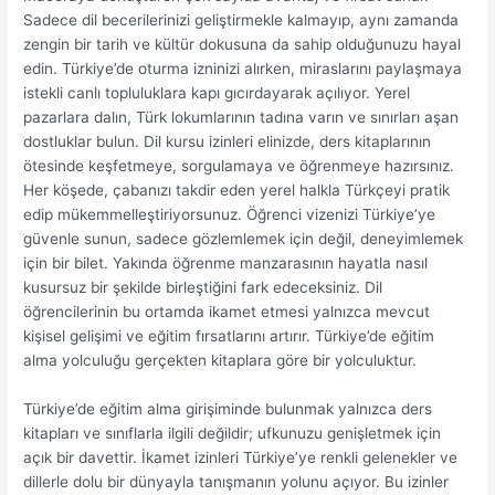
Sadece dil becerilerinizi geliştirmekle kalmayıp, aynı zamanda
zengin bir tarih ve kültür dokusuna da sahip olduğunuzu hayal
edin. Türkiye’de oturma izninizi alırken, miraslarını paylaşmaya
istekli canlı topluluklara kapı gıcırdayarak açılıyor. Yerel
pazarlara dalın, Türk lokumlarının tadına varın ve sınırları aşan
dostluklar bulun. Dil kursu izinleri elinizde, ders kitaplarının
ötesinde keşfetmeye, sorgulamaya ve öğrenmeye hazırsınız.
Her köşede, çabanızı takdir eden yerel halkla Türkçeyi pratik
edip mükemmelleştiriyorsunuz. Öğrenci vizenizi Türkiye’ye
güvenle sunun, sadece gözlemlemek için değil, deneyimlemek
için bir bilet. Yakında öğrenme manzarasının hayatla nasıl
kusursuz bir şekilde birleştiğini fark edeceksiniz. Dil
öğrencilerinin bu ortamda ikamet etmesi yalnızca mevcut
kişisel gelişimi ve eğitim fırsatlarını artırır. Türkiye’de eğitim
alma yolculuğu gerçekten kitaplara göre bir yolculuktur.
Türkiye’de eğitim alma girişiminde bulunmak yalnızca ders
kitapları ve sınıflarla ilgili değildir; ufkunuzu genişletmek için
açık bir davettir. İkamet izinleri Türkiye’ye renkli gelenekler ve
dillerle dolu bir dünyayla tanışmanın yolunu açıyor. Bu izinler