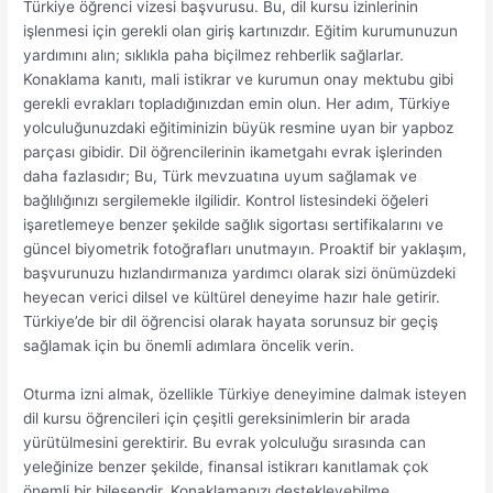
Türkiye öğrenci vizesi başvurusu. Bu, dil kursu izinlerinin
işlenmesi için gerekli olan giriş kartınızdır. Eğitim kurumunuzun
yardımını alın; sıklıkla paha biçilmez rehberlik sağlarlar.
Konaklama kanıtı, mali istikrar ve kurumun onay mektubu gibi
gerekli evrakları topladığınızdan emin olun. Her adım, Türkiye
yolculuğunuzdaki eğitiminizin büyük resmine uyan bir yapboz
parçası gibidir. Dil öğrencilerinin ikametgahı evrak işlerinden
daha fazlasıdır; Bu, Türk mevzuatına uyum sağlamak ve
bağlılığınızı sergilemekle ilgilidir. Kontrol listesindeki öğeleri
işaretlemeye benzer şekilde sağlık sigortası sertifikalarını ve
güncel biyometrik fotoğrafları unutmayın. Proaktif bir yaklaşım,
başvurunuzu hızlandırmanıza yardımcı olarak sizi önümüzdeki
heyecan verici dilsel ve kültürel deneyime hazır hale getirir.
Türkiye’de bir dil öğrencisi olarak hayata sorunsuz bir geçiş
sağlamak için bu önemli adımlara öncelik verin.
Oturma izni almak, özellikle Türkiye deneyimine dalmak isteyen
dil kursu öğrencileri için çeşitli gereksinimlerin bir arada
yürütülmesini gerektirir. Bu evrak yolculuğu sırasında can
yeleğinize benzer şekilde, finansal istikrarı kanıtlamak çok
önemli bir bileşendir. Konaklamanızı destekleyebilme