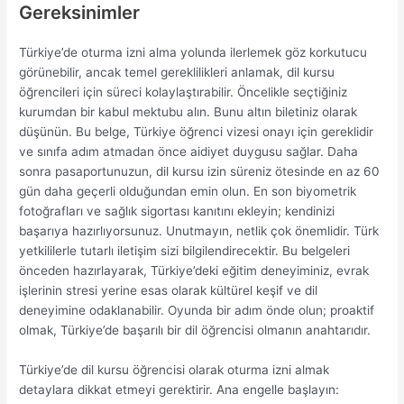
Gereksinimler
Türkiye’de oturma izni alma yolunda ilerlemek göz korkutucu
görünebilir, ancak temel gereklilikleri anlamak, dil kursu
öğrencileri için süreci kolaylaştırabilir. Öncelikle seçtiğiniz
kurumdan bir kabul mektubu alın. Bunu altın biletiniz olarak
düşünün. Bu belge, Türkiye öğrenci vizesi onayı için gereklidir
ve sınıfa adım atmadan önce aidiyet duygusu sağlar. Daha
sonra pasaportunuzun, dil kursu izin süreniz ötesinde en az 60
gün daha geçerli olduğundan emin olun. En son biyometrik
fotoğrafları ve sağlık sigortası kanıtını ekleyin; kendinizi
başarıya hazırlıyorsunuz. Unutmayın, netlik çok önemlidir. Türk
yetkililerle tutarlı iletişim sizi bilgilendirecektir. Bu belgeleri
önceden hazırlayarak, Türkiye’deki eğitim deneyiminiz, evrak
işlerinin stresi yerine esas olarak kültürel keşif ve dil
deneyimine odaklanabilir. Oyunda bir adım önde olun; proaktif
olmak, Türkiye’de başarılı bir dil öğrencisi olmanın anahtarıdır.
Türkiye’de dil kursu öğrencisi olarak oturma izni almak
detaylara dikkat etmeyi gerektirir. Ana engelle başlayın: