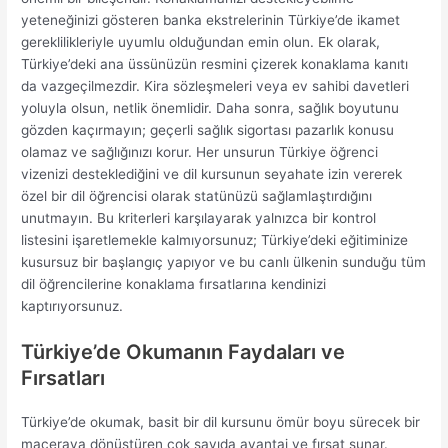
yeteneğinizi gösteren banka ekstrelerinin Türkiye’de ikamet
gereklilikleriyle uyumlu olduğundan emin olun. Ek olarak,
Türkiye’deki ana üssünüzün resmini çizerek konaklama kanıtı
da vazgeçilmezdir. Kira sözleşmeleri veya ev sahibi davetleri
yoluyla olsun, netlik önemlidir. Daha sonra, sağlık boyutunu
gözden kaçırmayın; geçerli sağlık sigortası pazarlık konusu
olamaz ve sağlığınızı korur. Her unsurun Türkiye öğrenci
vizenizi desteklediğini ve dil kursunun seyahate izin vererek
özel bir dil öğrencisi olarak statünüzü sağlamlaştırdığını
unutmayın. Bu kriterleri karşılayarak yalnızca bir kontrol
listesini işaretlemekle kalmıyorsunuz; Türkiye’deki eğitiminize
kusursuz bir başlangıç ​​yapıyor ve bu canlı ülkenin sunduğu tüm
dil öğrencilerine konaklama fırsatlarına kendinizi
kaptırıyorsunuz.
Türkiye’de Okumanın Faydaları ve
Fırsatları
Türkiye’de okumak, basit bir dil kursunu ömür boyu sürecek bir
maceraya dönüştüren çok sayıda avantaj ve fırsat sunar.