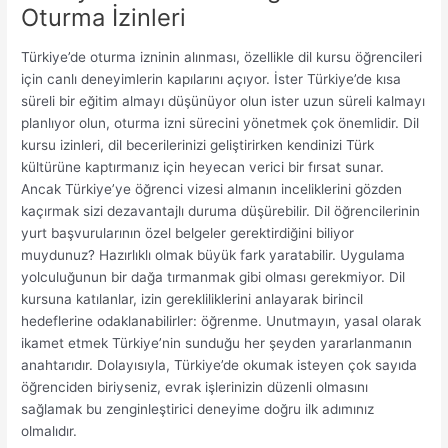
Oturma İzinleri
Türkiye’de oturma izninin alınması, özellikle dil kursu öğrencileri
için canlı deneyimlerin kapılarını açıyor. İster Türkiye’de kısa
süreli bir eğitim almayı düşünüyor olun ister uzun süreli kalmayı
planlıyor olun, oturma izni sürecini yönetmek çok önemlidir. Dil
kursu izinleri, dil becerilerinizi geliştirirken kendinizi Türk
kültürüne kaptırmanız için heyecan verici bir fırsat sunar.
Ancak Türkiye’ye öğrenci vizesi almanın inceliklerini gözden
kaçırmak sizi dezavantajlı duruma düşürebilir. Dil öğrencilerinin
yurt başvurularının özel belgeler gerektirdiğini biliyor
muydunuz? Hazırlıklı olmak büyük fark yaratabilir. Uygulama
yolculuğunun bir dağa tırmanmak gibi olması gerekmiyor. Dil
kursuna katılanlar, izin gerekliliklerini anlayarak birincil
hedeflerine odaklanabilirler: öğrenme. Unutmayın, yasal olarak
ikamet etmek Türkiye’nin sunduğu her şeyden yararlanmanın
anahtarıdır. Dolayısıyla, Türkiye’de okumak isteyen çok sayıda
öğrenciden biriyseniz, evrak işlerinizin düzenli olmasını
sağlamak bu zenginleştirici deneyime doğru ilk adımınız
olmalıdır.