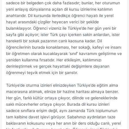
sadece bir belgeden çok daha fazlasıdır; bunlar, her oturumun
yeni anlayış dünyalarına açılan dil kursu izinlerine katılımın
anahtarıdır. Dil kursunda ilerledikçe öğrenci hayatı ile yerel
hayat arasındaki çizgiler heyecan verici bir şekilde
bulanıklaşıyor. Öğrenci vizeniz ile Türkiye’de her gün yeni bir
sayfa gibi açılıyor; ister Türk çayı içerken sakin anlardan, ister
hareketli bir sokak pazarının canlı kaosuna kadar. Dil
öğrencilerinin burada konaklaması, her sokağı, kafeyi ve insanı
bir öğretmen olarak kucaklayarak ‘sınıf’ kavramını geliştirme ve
yeniden kullanma fırsatıdır. Her etkileşim, katılımınızı
derinleştirmek ve gerçek hayattaki değişimlere dayanan
öğrenmeyi teşvik etmek için bir şanstır.
Türkiye’de oturma izinleri elinizdeyken Türkiye’de eğitim alma
macerasına atılmak, elinize bir hazine haritası almaya benzer.
Her gün, farklı kültür ortaya çıkıyor, dilinde ve geleneklerinde
saklı mücevherler ortaya çıkıyor. Burada dil kursu izinleri
sadece sınıflara erişim değil, aynı zamanda Türk toplumunun
tam kalbine davet işlevi görüyor. Sabahınızı aydınlatan taze
baklavanın kokusunu veya her anın bir ders olduğu canlı, yerel