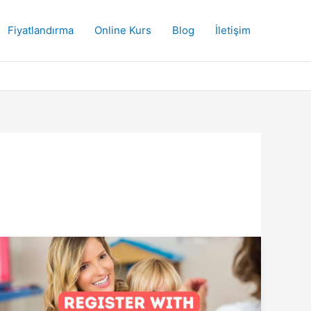
Fiyatlandırma
Online Kurs
Blog
İletişim
Türkiye
Göç
İdaresi’ne
Nasıl
Kayıt