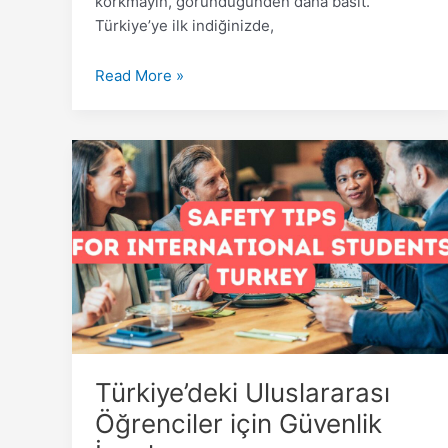
korkmayın, göründüğünden daha basit.
Türkiye’ye ilk indiğinizde,
Read More »
Türkiye’deki
Uluslararası
Öğrenciler
için
Güvenlik
İpuçları
Türkiye’deki Uluslararası
Öğrenciler için Güvenlik