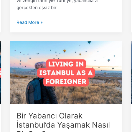
ve zengin tarihiyle Türkiye, yabancılara
gerçekten eşsiz bir
Read More »
Bir
Yabancı
Olarak
İstanbul’da
Yaşamak
Nasıl
Bir
Şey?
Bir Yabancı Olarak
İstanbul’da Yaşamak Nasıl