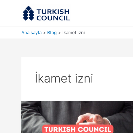
İçeriğe
atla
Ana sayfa
Blog
İkamet izni
İkamet izni
Türk
Konseyi
Varıştan
Sonra
Sizi