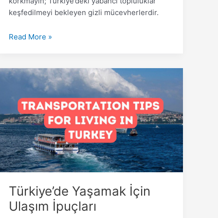
korkmayın; Türkiye’deki yabancı topluluklar
keşfedilmeyi bekleyen gizli mücevherlerdir.
Read More »
Türkiye’de
Yaşamak
İçin
Ulaşım
İpuçları
Türkiye’de Yaşamak İçin
Ulaşım İpuçları