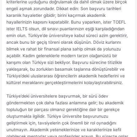
kriterlerine uyduğunu doğrulamak da dahil olmak üzere birçok
engeli aşmak zorundadır. Dikkat edin: Son başvuru tarihleri ​​
karanlık hayaletler gibidir; birini kaçırmak akademik
hayallerinizin kapısını kapatabilir. Bunu yaparken, ister TOEFL
ister IELTS olsun, dil sınavı puanlarınızın eşiği karşıladığından
emin olun. Türkiye’de üniversiteye kabul süreci azim gerektirir,
ancak bunu bir geçiş töreni olarak düşünün. Döviz kurlarını
bilmek ve rahat bir finansal plana sahip olmak da yolunuzu
açabilir. Kadim geleneklerle modern tarzın olağanüstü bir
karışımı olan Türkiye sizi bekliyor. Başvuru sürecine titizlikle
yaklaşarak, bu zorlukları basamak taşlarına dönüştürebilir ve
Türkiye’deki uluslararası öğrencilerin akademik hedeflerini ve
kültürel meraklarını gerçekleştirmelerini kolaylaştırabilirsiniz.
Türkiye’deki üniversitelere başvurmak, bir sürü ödev
göndermekten çok daha fazlası anlamına gelir; bu akademik
topluluğun bir parçası olmanız gerektiğine dair bir gerekçe
oluşturmakla ilgilidir. Türkiye üniversite başvurunuzu
geliştirmek için, tavsiyelerin çok önemli bir rol oynadığını
unutmayın. Akademik yeteneklerinize ve karakterinize kefil
olabilecek mentorlar veya profesörler arayın. Bu süreçte onlar