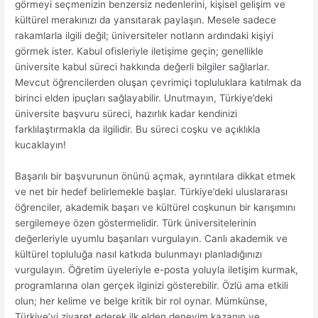
görmeyi seçmenizin benzersiz nedenlerini, kişisel gelişim ve
kültürel merakınızı da yansıtarak paylaşın. Mesele sadece
rakamlarla ilgili değil; üniversiteler notların ardındaki kişiyi
görmek ister. Kabul ofisleriyle iletişime geçin; genellikle
üniversite kabul süreci hakkında değerli bilgiler sağlarlar.
Mevcut öğrencilerden oluşan çevrimiçi topluluklara katılmak da
birinci elden ipuçları sağlayabilir. Unutmayın, Türkiye’deki
üniversite başvuru süreci, hazırlık kadar kendinizi
farklılaştırmakla da ilgilidir. Bu süreci coşku ve açıklıkla
kucaklayın!
Başarılı bir başvurunun önünü açmak, ayrıntılara dikkat etmek
ve net bir hedef belirlemekle başlar. Türkiye’deki uluslararası
öğrenciler, akademik başarı ve kültürel coşkunun bir karışımını
sergilemeye özen göstermelidir. Türk üniversitelerinin
değerleriyle uyumlu başarıları vurgulayın. Canlı akademik ve
kültürel topluluğa nasıl katkıda bulunmayı planladığınızı
vurgulayın. Öğretim üyeleriyle e-posta yoluyla iletişim kurmak,
programlarına olan gerçek ilginizi gösterebilir. Özlü ama etkili
olun; her kelime ve belge kritik bir rol oynar. Mümkünse,
Türkiye’yi ziyaret ederek ilk elden deneyim kazanın ve