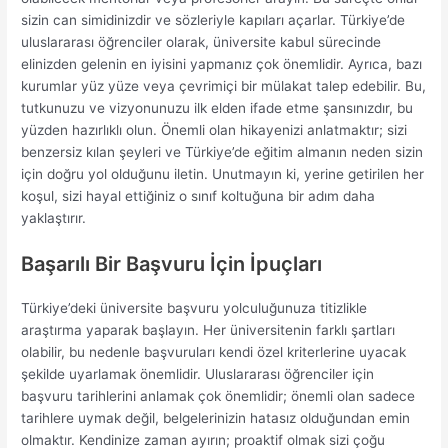
sizin can simidinizdir ve sözleriyle kapıları açarlar. Türkiye’de
uluslararası öğrenciler olarak, üniversite kabul sürecinde
elinizden gelenin en iyisini yapmanız çok önemlidir. Ayrıca, bazı
kurumlar yüz yüze veya çevrimiçi bir mülakat talep edebilir. Bu,
tutkunuzu ve vizyonunuzu ilk elden ifade etme şansınızdır, bu
yüzden hazırlıklı olun. Önemli olan hikayenizi anlatmaktır; sizi
benzersiz kılan şeyleri ve Türkiye’de eğitim almanın neden sizin
için doğru yol olduğunu iletin. Unutmayın ki, yerine getirilen her
koşul, sizi hayal ettiğiniz o sınıf koltuğuna bir adım daha
yaklaştırır.
Başarılı Bir Başvuru İçin İpuçları
Türkiye’deki üniversite başvuru yolculuğunuza titizlikle
araştırma yaparak başlayın. Her üniversitenin farklı şartları
olabilir, bu nedenle başvuruları kendi özel kriterlerine uyacak
şekilde uyarlamak önemlidir. Uluslararası öğrenciler için
başvuru tarihlerini anlamak çok önemlidir; önemli olan sadece
tarihlere uymak değil, belgelerinizin hatasız olduğundan emin
olmaktır. Kendinize zaman ayırın; proaktif olmak sizi çoğu