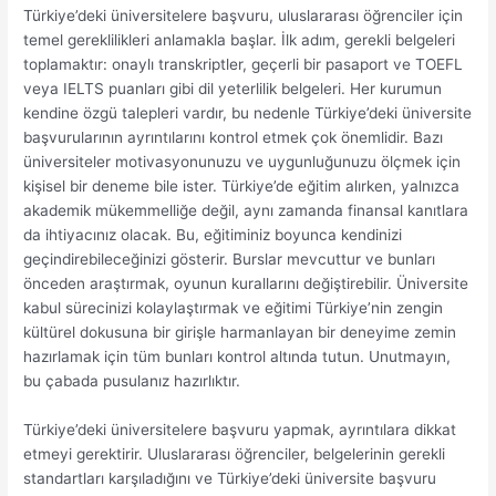
Türkiye’deki üniversitelere başvuru, uluslararası öğrenciler için
temel gereklilikleri anlamakla başlar. İlk adım, gerekli belgeleri
toplamaktır: onaylı transkriptler, geçerli bir pasaport ve TOEFL
veya IELTS puanları gibi dil yeterlilik belgeleri. Her kurumun
kendine özgü talepleri vardır, bu nedenle Türkiye’deki üniversite
başvurularının ayrıntılarını kontrol etmek çok önemlidir. Bazı
üniversiteler motivasyonunuzu ve uygunluğunuzu ölçmek için
kişisel bir deneme bile ister. Türkiye’de eğitim alırken, yalnızca
akademik mükemmelliğe değil, aynı zamanda finansal kanıtlara
da ihtiyacınız olacak. Bu, eğitiminiz boyunca kendinizi
geçindirebileceğinizi gösterir. Burslar mevcuttur ve bunları
önceden araştırmak, oyunun kurallarını değiştirebilir. Üniversite
kabul sürecinizi kolaylaştırmak ve eğitimi Türkiye’nin zengin
kültürel dokusuna bir girişle harmanlayan bir deneyime zemin
hazırlamak için tüm bunları kontrol altında tutun. Unutmayın,
bu çabada pusulanız hazırlıktır.
Türkiye’deki üniversitelere başvuru yapmak, ayrıntılara dikkat
etmeyi gerektirir. Uluslararası öğrenciler, belgelerinin gerekli
standartları karşıladığını ve Türkiye’deki üniversite başvuru