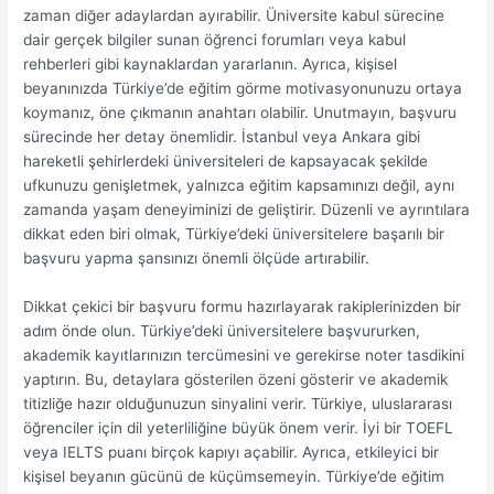
zaman diğer adaylardan ayırabilir. Üniversite kabul sürecine
dair gerçek bilgiler sunan öğrenci forumları veya kabul
rehberleri gibi kaynaklardan yararlanın. Ayrıca, kişisel
beyanınızda Türkiye’de eğitim görme motivasyonunuzu ortaya
koymanız, öne çıkmanın anahtarı olabilir. Unutmayın, başvuru
sürecinde her detay önemlidir. İstanbul veya Ankara gibi
hareketli şehirlerdeki üniversiteleri de kapsayacak şekilde
ufkunuzu genişletmek, yalnızca eğitim kapsamınızı değil, aynı
zamanda yaşam deneyiminizi de geliştirir. Düzenli ve ayrıntılara
dikkat eden biri olmak, Türkiye’deki üniversitelere başarılı bir
başvuru yapma şansınızı önemli ölçüde artırabilir.
Dikkat çekici bir başvuru formu hazırlayarak rakiplerinizden bir
adım önde olun. Türkiye’deki üniversitelere başvururken,
akademik kayıtlarınızın tercümesini ve gerekirse noter tasdikini
yaptırın. Bu, detaylara gösterilen özeni gösterir ve akademik
titizliğe hazır olduğunuzun sinyalini verir. Türkiye, uluslararası
öğrenciler için dil yeterliliğine büyük önem verir. İyi bir TOEFL
veya IELTS puanı birçok kapıyı açabilir. Ayrıca, etkileyici bir
kişisel beyanın gücünü de küçümsemeyin. Türkiye’de eğitim