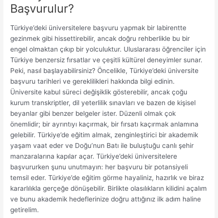
Başvurulur?
Türkiye’deki üniversitelere başvuru yapmak bir labirentte
gezinmek gibi hissettirebilir, ancak doğru rehberlikle bu bir
engel olmaktan çıkıp bir yolculuktur. Uluslararası öğrenciler için
Türkiye benzersiz fırsatlar ve çeşitli kültürel deneyimler sunar.
Peki, nasıl başlayabilirsiniz? Öncelikle, Türkiye’deki üniversite
başvuru tarihleri ​​ve gereklilikleri hakkında bilgi edinin.
Üniversite kabul süreci değişiklik gösterebilir, ancak çoğu
kurum transkriptler, dil yeterlilik sınavları ve bazen de kişisel
beyanlar gibi benzer belgeler ister. Düzenli olmak çok
önemlidir; bir ayrıntıyı kaçırmak, bir fırsatı kaçırmak anlamına
gelebilir. Türkiye’de eğitim almak, zenginleştirici bir akademik
yaşam vaat eder ve Doğu’nun Batı ile buluştuğu canlı şehir
manzaralarına kapılar açar. Türkiye’deki üniversitelere
başvururken şunu unutmayın: her başvuru bir potansiyeli
temsil eder. Türkiye’de eğitim görme hayaliniz, hazırlık ve biraz
kararlılıkla gerçeğe dönüşebilir. Birlikte olasılıkların kilidini açalım
ve bunu akademik hedeflerinize doğru attığınız ilk adım haline
getirelim.