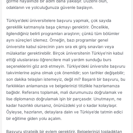
görme hayalinize bir adım daha yaklaşır. Düzenli olun,
odaklanın ve yolculuğunuza güvenle başlayın.
Türkiye’deki üniversitelere başvuru yapmak, çok sayıda
gereklilik katmanıyla başa çıkmayı gerektirir. Öncelikle,
ilgilendiğiniz belirli programları araştırın; çünkü tüm bölümler
aynı süreçleri izlemez. Örneğin, bazı programlar genel
üniversite kabul sürecinin yanı sıra ek giriş sınavları veya
mülakatlar gerektirebilir. Birçok üniversitenin Türkiye’nin kabul
ettiği uluslararası öğrencilere mali yardım sunduğu burs
seçeneklerini göz ardı etmeyin. Türkiye’deki üniversite başvuru
takvimlerine aşina olmak çok önemlidir; son tarihler değişebilir;
son dakika telaşları istemeyiz, değil mi? Başarılı bir başvuru, bu
farklılıkları anlamanıza ve belgelerinizi titizlikle hazırlamanıza
bağlıdır. Referans toplamak, mali durumunuzu doğrulamak ve
lise diplomanızı doğrulamak işin bir parçasıdır. Unutmayın, ne
kadar hazırlıklı olursanız, önünüzdeki yol o kadar kolaylaşır.
Öyleyse, hazırlanın, detaylara dalın ve Türkiye’de tatmin edici
bir eğitime giden yolu açalım.
Başvuru stratejik bir eylem gerektirir. Belgelerinizi topladıktan