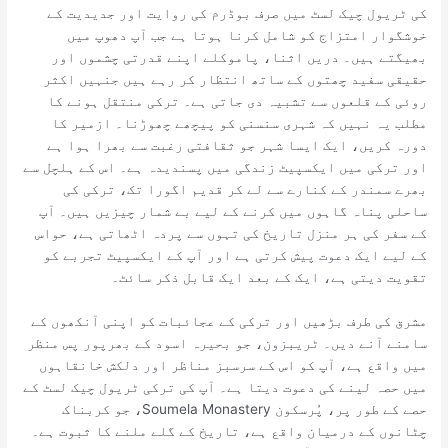
کی ٹریول چیک لسٹ میں صرف بوڈرم کی روایت اور جدیدیت کے
خوشگوار امتزاج کو شامل کرنا ہوتا ہے جب آپ دھوپ میں
بھیگتے ہیں۔ دریں اثنا، پاموکلے اپنے قدرتی چشموں اور
حقیقی سفید چھتوں کے ساتھ انتظار کر رہے ہیں جنہیں اکثر
روئی کے قلعوں سے تشبیہ دی جاتی ہے۔ ترکی منتقل ہونے کا
مطلب یہ نہیں کہ شہری سنسنی کو پیچھے چھوڑنا۔ ازمیر کا
دورہ کریں، ایک ایسا شہر جو ثقافتی رغبت سے بھرا ہوا ہے
اور ترکی میں ایکسپیٹ زندگی میں پسندیدہ ہے۔ اس کے ہلچل سے
بھرے سمندر کے کنارے سے لے کر قدیم اگورا تک، ترکی کی
ساحلی پناہ گاہوں میں کرنے کے لیے بے شمار چیزیں ہیں۔ آپ
کے سفر کی ہر منزل تاریخ کی تہوں سے پردہ اٹھاتی ہے، حواس
کے لیے ایک دعوت پیش کرتی ہے اور آپ کے ایکسپیٹ تجربے کو
تقویت دیتی ہے، ایک کے بعد ایک قابل ذکر سائٹ۔
مشرق کی طرف بڑھیں اور ترکی کے عجائبات کو اپنی آنکھوں کے
سامنے آنے دیں۔ ٹریبزون، جو بحیرہ اسود کے بھرپور پس منظر
میں واقع ہے، آپ کو اس کے سرسبز مناظر اور دلکش خانقاہوں
میں حصہ لینے کی دعوت دیتا ہے۔ آپ کی ترکی ٹریول چیک لسٹ کے
حصے کے طور پر، پُرسکون Soumela Monastery، جو کربناک
چٹانوں کے درمیان واقع ہے، تاریخ کے گلے ملنے کا ثبوت ہے۔