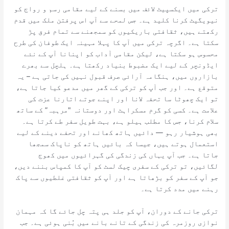
ترکی میں ایکسپیٹ لائف میں بسنے کے لیے مقامی رسم و رواج کو
نیویگیٹ کرنا کلید ہے۔ جس لمحے سے آپ اس پرفتن ملک میں قدم
رکھتے ہیں، ثقافتی باریکیوں کو سمجھنے سے تمام فرق پڑ
سکتا ہے۔ اگرچہ ترکی میں آپ کا پہلا مہینہ ایک طوفان کی طرح
محسوس ہو سکتا ہے، لیکن مقامی آداب کو اپنانا آپ کے نئے
ایڈونچر کے لیے ایک مضبوط بنیاد رکھتا ہے۔ ہلچل سے بھرے
بازاروں میں، ہنگامہ آرائی صرف قبول نہیں کی جاتی ہے – یہ
متوقع ہے۔ اور جب آپ کو ترکی کے گھر میں مدعو کیا جاتا ہے،
تو ایک چھوٹا سا تحفہ لانا اور اپنے جوتے اتارنا عزت کی
علامت ہے۔ کسی کو گرم مسکراہٹ اور دوستانہ "مرہبہ” کے ساتھ
سلام کرنا، جس کا مطلب ہیلو ہے، بہت طویل سفر طے کرتا ہے۔
بھی ہوشیار رہو — دائیں ہاتھ کھانے اور تحفے دینے کے لیے
استعمال ہوتے ہیں، جیسا کہ بائیں ہاتھ کو ناپاک سمجھا
جاتا ہے۔ جب آپ یہاں کی زندگی کی گہرائیوں میں کھوج
لگائیں، تو ترکی کے سفری چیک لسٹ کو آپ کا کمپاس بننے دیں،
جو آپ کے سفر کو بڑھاتا ہے اور آپ کو ثقافتی غلطیوں سے پاک
رہنے میں مدد کرتا ہے۔
ترکی جانے کے دوران، آپ کو جلد ہی پتہ چل جائے گا کہ مہمان
نوازی روزمرہ کی زندگی کے تانے بانے میں بُنی ہوئی ہے۔ جب