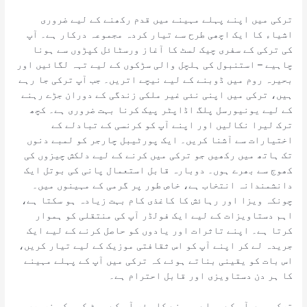
ترکی میں اپنے پہلے مہینے میں قدم رکھنے کے لیے ضروری
اشیاء کا ایک اچھی طرح سے تیار کردہ مجموعہ درکار ہے۔ آپ
کی ترکی کے سفری چیک لسٹ کا آغاز ورسٹائل کپڑوں سے ہونا
چاہیے – استنبول کی ہلچل والی سڑکوں کے لیے تہہ لگائیں اور
بحیرہ روم میں ڈوبنے کے لیے نیچے اتریں۔ جب آپ ترکی جا رہے
ہیں، ترکی میں اپنی نئی غیر ملکی زندگی کے دوران جڑے رہنے
کے لیے یونیورسل پلگ اڈاپٹر پیک کرنا بہت ضروری ہے۔ کچھ
ترک لیرا نکالیں اور اپنے آپ کو کرنسی کے تبادلے کے
اختیارات سے آشنا کریں۔ ایک پورٹیبل چارجر کو لمبے دنوں
تک ہاتھ میں رکھیں جو ترکی میں کرنے کے لیے دلکش چیزوں کی
کھوج سے بھرے ہوں۔ دوبارہ قابل استعمال پانی کی بوتل ایک
دانشمندانہ انتخاب ہے، خاص طور پر گرمی کے مہینوں میں۔
چونکہ ویزا اور رہائش کا کاغذی کام بہت زیادہ ہو سکتا ہے،
اہم دستاویزات کے لیے ایک فولڈر آپ کی منتقلی کو ہموار
کرتا ہے۔ اپنے تاثرات اور یادوں کو حاصل کرنے کے لیے ایک
جریدہ لے کر اپنے آپ کو اس ثقافتی موزیک کے لیے تیار کریں،
اس بات کو یقینی بناتے ہوئے کہ ترکی میں آپ کے پہلے مہینے
کا ہر دن دستاویزی اور قابل احترام ہے۔
ترکی میں آپ کے پہلے مہینے کا سفر آپ کے سوٹ کیس کو ضروری