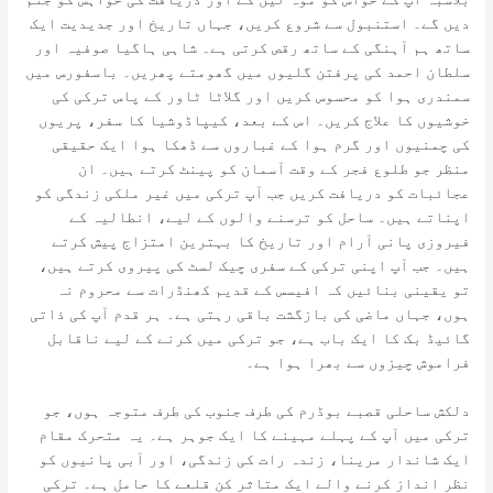
دیں گے۔ استنبول سے شروع کریں، جہاں تاریخ اور جدیدیت ایک
ساتھ ہم آہنگی کے ساتھ رقص کرتی ہے۔ شاہی ہاگیا صوفیہ اور
سلطان احمد کی پرفتن گلیوں میں گھومتے پھریں۔ باسفورس میں
سمندری ہوا کو محسوس کریں اور گلاٹا ٹاور کے پاس ترکی کی
خوشیوں کا علاج کریں۔ اس کے بعد، کیپاڈوشیا کا سفر، پریوں
کی چمنیوں اور گرم ہوا کے غباروں سے ڈھکا ہوا ایک حقیقی
منظر جو طلوع فجر کے وقت آسمان کو پینٹ کرتے ہیں۔ ان
عجائبات کو دریافت کریں جب آپ ترکی میں غیر ملکی زندگی کو
اپناتے ہیں۔ ساحل کو ترسنے والوں کے لیے، انطالیہ کے
فیروزی پانی آرام اور تاریخ کا بہترین امتزاج پیش کرتے
ہیں۔ جب آپ اپنی ترکی کے سفری چیک لسٹ کی پیروی کرتے ہیں،
تو یقینی بنائیں کہ افیسس کے قدیم کھنڈرات سے محروم نہ
ہوں، جہاں ماضی کی بازگشت باقی رہتی ہے۔ ہر قدم آپ کی ذاتی
گائیڈ بک کا ایک باب ہے، جو ترکی میں کرنے کے لیے ناقابل
فراموش چیزوں سے بھرا ہوا ہے۔
دلکش ساحلی قصبے بوڈرم کی طرف جنوب کی طرف متوجہ ہوں، جو
ترکی میں آپ کے پہلے مہینے کا ایک جوہر ہے۔ یہ متحرک مقام
ایک شاندار مرینا، زندہ رات کی زندگی، اور آبی پانیوں کو
نظر انداز کرنے والے ایک متاثر کن قلعے کا حامل ہے۔ ترکی