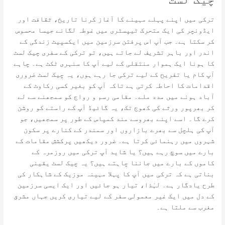
ترکی میں اپنے پہلے مہینے کا آغاز کرنا تاریخ، ثقافت اور
ایڈونچر کی ایک متحرک ٹیپسٹری میں غوطہ لگانے جیسا محسوس
کر سکتا ہے۔ جب آپ اس پرفتن سرزمین میں ایکسپیٹ زندگی کے
اندر اور باہر تشریف لے جاتے ہیں، تو ترکی کے سفری چیک لسٹ
کا ہونا ایک ہموار منتقلی کے لیے آپ کا سنہری ٹکٹ ہے۔ چاہے
آپ کام یا تفریح ​​کے لیے ترکی جا رہے ہوں، یہ چیک لسٹ ضروری
اقدامات کا احاطہ کرتی ہے تاکہ آپ کو بغیر کسی رکاوٹ کے
آباد ہونے میں مدد ملے۔ مقامی رسم و رواج کو سمجھنے سے لے
کر بھرپور ورثے کی کھوج تک، یہ گائیڈ آپ کے راستے کو روشن
کرے گا۔ اسے اپنے بھروسے مند کمپاس کے طور پر سمجھیں، جو
آپ کی ہلچل سے بھرے بازاروں اور سمندر کے کنارے پر سکون
شہروں میں رہنمائی کرتا ہے۔ ضرور دیکھیں پرکشش مقامات کے
بارے میں سوچ رہے ہیں؟ یا شاید آپ ترکی میں روزمرہ کے
کاموں کے بارے میں جاننا چاہتے ہیں؟ یہ چیک لسٹ یقینی
بناتی ہے کہ ترکی میں آپ کا پہلا مہینہ موزیک کے شاہکار کی
طرح یادگار ہے۔ لہٰذا، تیار ہو جائیں اور ایک ایسی سرزمین
کے دل میں ایک غیر معمولی سفر کے لیے تیاری کریں جہاں مشرق
مغرب سے ملتا ہے۔