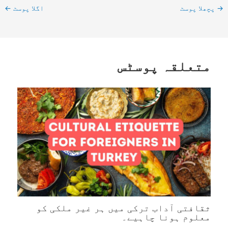
→
پچھلا پوسٹ
اگلا پوسٹ
←
متعلقہ پوسٹس
ثقافتی آداب ترکی میں ہر غیر ملکی کو
معلوم ہونا چاہیے۔