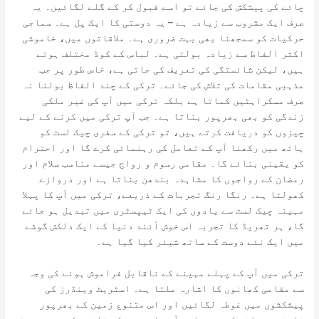
چائے کی پیشکش کی جائے تو اسے قبول کر کے گلے لگائیں۔ یہ
صرف ایک مشروب سے زیادہ ہے – یہ دوستی کا ایک پل ہے۔ سماجی
حرکیات کو سمجھنا بھی بہت ضروری ہے۔ ملاقاتوں میں، خاموشی
اکثر الفاظ سے زیادہ بولتی ہے۔ لباس کے کوڈ مختلف ہوتے
ہیں، لیکن شائستگی کی تعریف کی جاتی ہے، خاص طور پر جب
مذہبی مقامات کی تلاش کی جائے۔ ترکی کے چند الفاظ بولنا نہ
صرف مسکراہٹیں کماتا ہے بلکہ ترکی میں آپ کی غیر ملکی
زندگی کو بھی بھرپور بناتا ہے۔ جب آپ ترکی میں کرنے کے لیے
چیزوں کو دریافت کرتے ہیں، تو ترکی کے سفری چیک لسٹ کو
ہاتھ میں رکھنا آپ کے تعامل کی رہنمائی کرے گا اور احترام
کو یقینی بنائے گا۔ مقامی رسوم و رواج جیسے مناسب سلام اور
رمضان کے رواجوں کا مشاہدہ بندھن بناتا ہے اور دروازے
کھولتا ہے۔ رنگا رنگ تجربات کے ذریعے، ترکی میں آپ کا پہلا
مہینہ چیک لسٹ سے یادوں کی ایک ٹیپسٹری میں تبدیل ہو جائے
گا، ہر تھریڈ کا تجربہ اس خوش آئند دنیا کے ایک دلکش گوشے
میں ایک نئے دوست کے ساتھ شیئر کیا گیا ہے۔
ترکی میں آپ کے پہلے مہینے کے ناقابل فراموش ہونے کی وجہ
سے مقامی کھانوں کا اشارہ ملتا ہے۔ اسٹریٹ وینڈرز کی
پیشکشوں میں غوطہ لگائیں اور اس متنوع زمین کے بھرپور