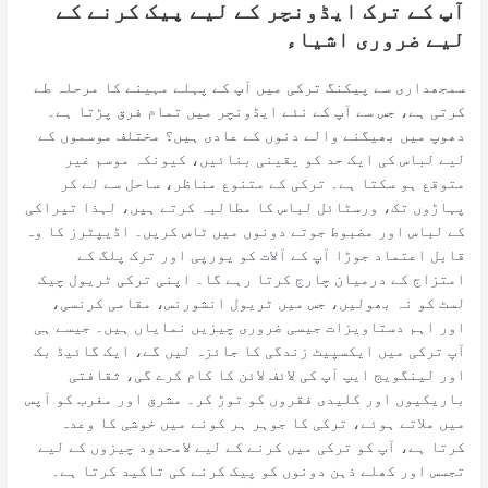
آپ کے ترک ایڈونچر کے لیے پیک کرنے کے
لیے ضروری اشیاء
سمجھداری سے پیکنگ ترکی میں آپ کے پہلے مہینے کا مرحلہ طے
کرتی ہے، جس سے آپ کے نئے ایڈونچر میں تمام فرق پڑتا ہے۔
دھوپ میں بھیگنے والے دنوں کے عادی ہیں؟ مختلف موسموں کے
لیے لباس کی ایک حد کو یقینی بنائیں، کیونکہ موسم غیر
متوقع ہو سکتا ہے۔ ترکی کے متنوع مناظر، ساحل سے لے کر
پہاڑوں تک، ورسٹائل لباس کا مطالبہ کرتے ہیں، لہذا تیراکی
کے لباس اور مضبوط جوتے دونوں میں ٹاس کریں۔ اڈیپٹرز کا وہ
قابل اعتماد جوڑا آپ کے آلات کو یورپی اور ترک پلگ کے
امتزاج کے درمیان چارج کرتا رہے گا۔ اپنی ترکی ٹریول چیک
لسٹ کو نہ بھولیں، جس میں ٹریول انشورنس، مقامی کرنسی،
اور اہم دستاویزات جیسی ضروری چیزیں نمایاں ہیں۔ جیسے ہی
آپ ترکی میں ایکسپیٹ زندگی کا جائزہ لیں گے، ایک گائیڈ بک
اور لینگویج ایپ آپ کی لائف لائن کا کام کرے گی، ثقافتی
باریکیوں اور کلیدی فقروں کو توڑ کر۔ مشرق اور مغرب کو آپس
میں ملاتے ہوئے، ترکی کا جوہر ہر کونے میں خوشی کا وعدہ
کرتا ہے، آپ کو ترکی میں کرنے کے لیے لامحدود چیزوں کے لیے
تجسس اور کھلے ذہن دونوں کو پیک کرنے کی تاکید کرتا ہے۔