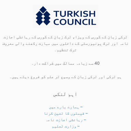
ترکی زبان کے کورس کے ویزا، ترک زبان کے کورس کے رہائشی اجازت
نامہ اور ترک یونیورسٹی کے داخلوں میں مہارت رکھنے والی معروف
ترک تنظیم۔
40 سے زیادہ ممالک میں شراکت دار۔
ہم ترکی اور ترکی زبان کے وسیع تر علم کو فروغ دیتے ہیں۔
اہم لنکس
– ہمارے بارے میں
– قیمتوں کا تعین کرنا
– رہائشی اجازت نامہ
– وزارت تعلیم