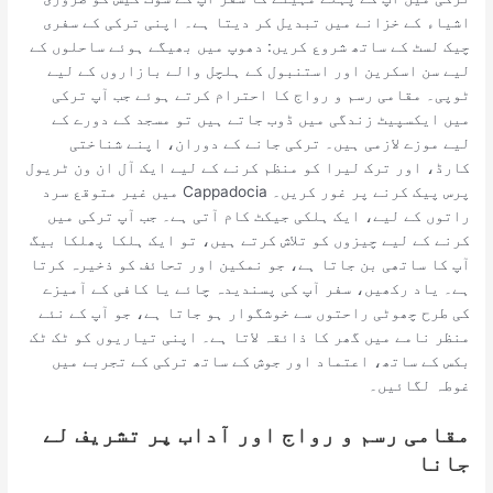
اشیاء کے خزانے میں تبدیل کر دیتا ہے۔ اپنی ترکی کے سفری
چیک لسٹ کے ساتھ شروع کریں: دھوپ میں بھیگے ہوئے ساحلوں کے
لیے سن اسکرین اور استنبول کے ہلچل والے بازاروں کے لیے
ٹوپی۔ مقامی رسم و رواج کا احترام کرتے ہوئے جب آپ ترکی
میں ایکسپیٹ زندگی میں ڈوب جاتے ہیں تو مسجد کے دورے کے
لیے موزے لازمی ہیں۔ ترکی جانے کے دوران، اپنے شناختی
کارڈ، اور ترک لیرا کو منظم کرنے کے لیے ایک آل ان ون ٹریول
پرس پیک کرنے پر غور کریں۔ Cappadocia میں غیر متوقع سرد
راتوں کے لیے، ایک ہلکی جیکٹ کام آتی ہے۔ جب آپ ترکی میں
کرنے کے لیے چیزوں کو تلاش کرتے ہیں، تو ایک ہلکا پھلکا بیگ
آپ کا ساتھی بن جاتا ہے، جو نمکین اور تحائف کو ذخیرہ کرتا
ہے۔ یاد رکھیں، سفر آپ کی پسندیدہ چائے یا کافی کے آمیزے
کی طرح چھوٹی راحتوں سے خوشگوار ہو جاتا ہے، جو آپ کے نئے
منظر نامے میں گھر کا ذائقہ لاتا ہے۔ اپنی تیاریوں کو ٹک ٹک
بکس کے ساتھ، اعتماد اور جوش کے ساتھ ترکی کے تجربے میں
غوطہ لگائیں۔
مقامی رسم و رواج اور آداب پر تشریف لے
جانا