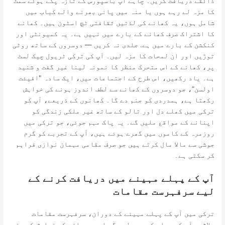
ذائقے دریافت کریں۔ چاہے آپ باسپورس کے تازہ پکے ہوئے سمٹ
کا مزہ لے رہے ہوں یا منہ میں پانی بھرنے والے کباب میں
شامل ہوں، یہ کھانے کی لذتیں ثقافتی ٹچ اسٹون ہیں۔ کھانے
کا اشتراک صرف کھانے کے بارے میں نہیں ہے۔ یہ کمیونٹی اور
کنکشن کے بارے میں ہے. جلدی نہ کریں — دوسروں کے ساتھ روٹی
توڑیں اور ان لمحات کا مزہ لیں۔ آپ کی ترکی ٹریول چیک لسٹ
پر، کھانے کے اس متحرک منظر کا نمونہ لینا غیر گفت و شنید
ہے۔ یاد رکھیں، اس طرح کے اجتماعات میں، ایک سادہ "افیئت
اولسن”، جو دوسروں کے کھانے سے لطف اندوز ہونے کی خواہش
رکھتا ہے، ہمدردی کو جنم دے گا۔ کھانوں کے ذریعے، آپ کو
ترکی میں کھلے دل اور تالو کے ساتھ غیر ملکی زندگی کو
اپنانے کے مواقع ملیں گے۔ یہ پاک مہم جوئی، جو ترکی میں
روزمرہ کے کاموں میں گھرے ہوئے ہیں، آپ کے تجربے کو گرم
جوشی سے مالا مال کرتے ہیں جو صرف مقامی مہمان نوازی فراہم
کر سکتی ہے۔
آپ کے پہلے مہینے میں دریافت کرنے کے
لیے سرفہرست مقامات
ترکی میں آپ کے پہلے مہینے کے دوران، سرفہرست مقامات
بلاشبہ آپ کے حواس کو موہ لیں گے اور دریافت کی خواہش کو جنم