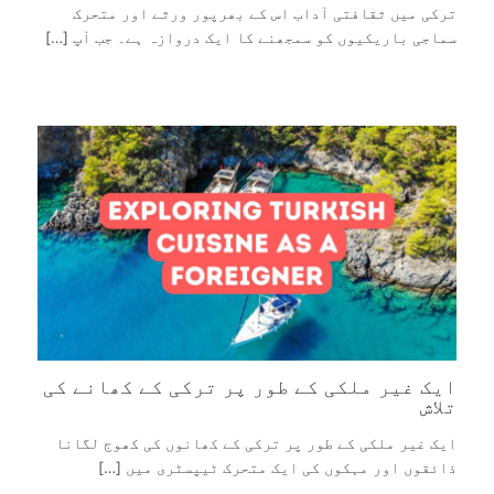
ترکی میں ثقافتی آداب اس کے بھرپور ورثے اور متحرک
سماجی باریکیوں کو سمجھنے کا ایک دروازہ ہے۔ جب آپ […]
ایک غیر ملکی کے طور پر ترکی کے کھانے کی
تلاش
ایک غیر ملکی کے طور پر ترکی کے کھانوں کی کھوج لگانا
ذائقوں اور مہکوں کی ایک متحرک ٹیپسٹری میں […]