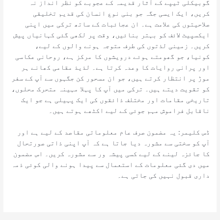
گوبیکلی ٹیپے کے آثار قدیمہ کے عجوبے کو نظر انداز نہ
کریں، ایک ایسی جگہ جو بنی نوع انسان کی قدیم تخلیقی
صلاحیتوں کی علامت ہے۔ ان عجائبات کے ساتھ ترکی میں اپنی
ایکسپیٹ لائف کو بہتر بنائیں، وقت پر لکھی گئی کہانیاں پیش
کریں۔ زمینی لذتوں کی طرف متوجہ ہونے والوں کے لیے،
کونیا، جو گھومتے ہوئے درویشوں کا مرکز ہے، روحانی عکاسی
اور پرانی روایات کا وعدہ کرتا ہے۔ لذیذ مقامی کھانے ہر
موڑ پر انتظار کرتے ہیں، جو ان مسحور کن جگہوں سے آپ کے سفر
کو تقویت دیتے ہیں۔ ترکی میں آپ کا پہلا مہینہ متحرک محلوں،
تاریخی مقامات اور مختلف ذائقوں کی ایک پہیلی ہے جو ایک
ناقابل فراموش مہم جوئی کے لیے اکٹھے ہوتے ہیں۔
ڈس کلیمر: یہ مضمون صرف عام معلوماتی مقاصد کے لیے ہے اور
آپ کو سختی سے مشورہ دیا جاتا ہے کہ آپ اپنی ذاتی صورتحال
کا جائزہ لینے کے لیے کسی پیشہ ور سے مشورہ کریں۔ اس مضمون
میں دی گئی معلومات کے استعمال سے پیدا ہونے والی کوئی ذمہ
داری قبول نہیں کی جاتی ہے۔