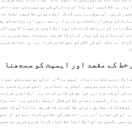
 ہے۔ یہ خط کیوں اہم ہے؟ اس سے ترکی کی یونیورسٹی میں داخلہ
صور کریں۔ آپ سوچ رہے ہوں گے کہ ایک دعوتی خط کیسے لکھا جا
ہارت کو برقرار رکھتے ہوئے براہ راست رہیں اور وضاحت کو یق
نظرنامے کو دریافت کرنے کے لیے ایک اچھی ترتیب والا پیراگرا
، اس دستاویز کو تیار کرنے کا طریقہ سمجھنا بہت ضروری ہے۔
کرتا ہے بلکہ آپ کی لگن کو بھی ظاہر کرتا ہے۔ یہ تعارف ضرور
۔
خط کے مقصد اور اہمیت کو سمجھنا
 ایک رسمی عمل سے زیادہ نہیں ہے – یہ ترکی یونیورسٹی میں دا
نے کے بارے میں سوچیں۔ لیکن یہ دستاویز اتنی ضروری کیوں ہے
ے کی آپ کے عزم اور خواہش کو ظاہر کرتا ہے۔ ایک اچھی طرح سے
 ہے۔ یاد رکھیں، دعوتی خط کی شکل اہمیت رکھتی ہے۔ اسے مؤثر
توقعات کے مطابق دعوتی خط لکھنے کا طریقہ جاننا آپ کا خفیہ
ہ آپ کی تیاری اور دور اندیشی کی عکاسی کرتا ہے، جو ان خصوص
ن میں رکھیں جب آپ ایک ایسا خط تیار کرنا شروع کریں جو صحی