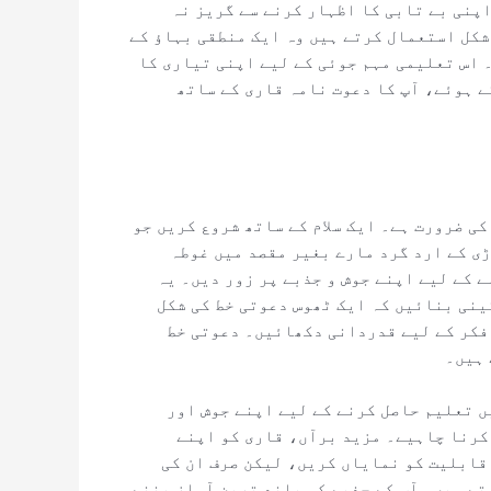
اپنی بے تابی کا اظہار کرنے سے گریز نہ
شکل استعمال کرتے ہیں وہ ایک منطقی بہاؤ کے
 اس تعلیمی مہم جوئی کے لیے اپنی تیاری کا
ے ہوئے، آپ کا دعوت نامہ قاری کے ساتھ
ی ضرورت ہے۔ ایک سلام کے ساتھ شروع کریں جو
ی کے ارد گرد مارے بغیر مقصد میں غوطہ
 کے لیے اپنے جوش و جذبے پر زور دیں۔ یہ
ینی بنائیں کہ ایک ٹھوس دعوتی خط کی شکل
 فکر کے لیے قدردانی دکھائیں۔ دعوتی خط
 ہیں۔
ں تعلیم حاصل کرنے کے لیے اپنے جوش اور
 کرنا چاہیے۔ مزید برآں، قاری کو اپنے
قابلیت کو نمایاں کریں، لیکن صرف ان کی
تے ہیں۔ آپ کے جذبے کو بلند ترین آواز بننے