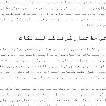
و آپ کی درخواست کی حمایت کرتے ہیں۔ ثقافتی تبادلے کے لیے 
اضح کرتا ہے۔ اس بات کو یقینی بنائیں کہ آپ جو دعوتی خط کی 
ہیں، موقع کے لیے اپنے جوش و خروش اور تعریف کی تصدیق کریں۔
ے معمولی درخواست کریں۔ ان اجزاء کو مضبوطی سے جگہ پر رکھت
یں کھینچتا ہے۔
ی خط تیار کرنے کے لیے نکات
ا راکٹ سائنس نہیں ہے، لیکن اس کے لیے تفصیل پر توجہ دینے ک
، پہلے تاثرات الفاظ سے زیادہ اہمیت رکھتے ہیں۔ پھر، جھاڑ
وں تعلیم حاصل کرنا چاہتے ہیں اور ترک یونیورسٹی میں داخلے
 اپنے تعلیمی خوابوں کی تصویر بنانے کے بارے میں سوچیں۔ یق
میں، اظہار تشکر کے ساتھ اختتام کریں۔ ان کے وقت اور غور و
نہیں لکھ رہے ہیں۔ آپ انہیں اپنے تعلیمی سفر پر مدعو کر رہے
ے دعوتی خط کو ایک زبردست بیانیہ میں بدل سکتا ہے۔ ترکی می
 کو تعلیمی برادری میں شامل ہونے کے لیے آپ کے عزم کو ظاہر
ے کے لیے ایک منظم دعوتی خط کا فارمیٹ استعمال کریں۔ اپنی 
 وہ کس طرح ترک یونیورسٹی کے داخلے کے معیارات کی تکمیل کر