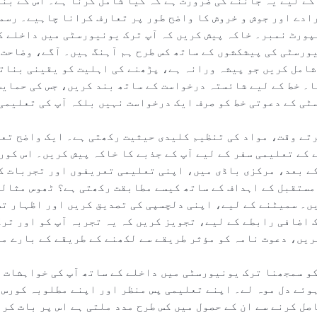
ے لیے یہ جاننے کی ضرورت ہے کہ کیا شامل کرنا ہے۔ اس کے بن
ادے اور جوش و خروش کا واضح طور پر تعارف کرانا چاہیے۔ رسمی
پورٹ نمبر۔ خاکہ پیش کریں کہ آپ ترک یونیورسٹی میں داخلے ک
ورسٹی کی پیشکشوں کے ساتھ کس طرح ہم آہنگ ہیں۔ آگے، وضاحت 
 شامل کریں جو پیشہ ورانہ ہے، پڑھنے کی اہلیت کو یقینی بنات
ا۔ خط کے لیے شائستہ درخواست کے ساتھ بند کریں، جس کی حمای
ٹی کے دعوتی خط کو صرف ایک درخواست نہیں بلکہ آپ کی تعلیمی
تے وقت، مواد کی تنظیم کلیدی حیثیت رکھتی ہے۔ ایک واضح تعا
 کے تعلیمی سفر کے لیے آپ کے جذبے کا خاکہ پیش کریں۔ اس کور
کے بعد، مرکزی باڈی میں، اپنی تعلیمی تعریفوں اور تجربات کو
 مستقبل کے اہداف کے ساتھ کیسے مطابقت رکھتی ہے؟ ٹھوس مثال
یں۔ سمیٹنے کے لیے، اپنی دلچسپی کی تصدیق کریں اور اظہار ت
 اضافی رابطے کے لیے، تجویز کریں کہ یہ تجربہ آپ کو اور تر
ریں، دعوت نامہ کو مؤثر طریقے سے لکھنے کے طریقے کے بارے م
و سمجھنا ترک یونیورسٹی میں داخلے کے ساتھ آپ کی خواہشات ک
ہوئے دل موہ لے۔ اپنے تعلیمی پس منظر اور اپنے مطلوبہ کورس 
صل کرنے سے ان کے حصول میں کس طرح مدد ملتی ہے اس پر بات کر