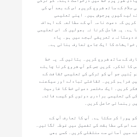
یادی طور پر، خط میں درخواست دہندہ کو ترکی
 سلام کے ساتھ شروع کریں، اس کے بعد آپ کی
ے لیے کیوں پرجوش ہیں۔ اپنی تعلیمی
کریں کہ دعوت نامہ آپ کے مطالعہ کے اہداف
ا ہے۔ یہ شامل کرنا نہ بھولیں کہ اس تعلیمی
ت دوستانہ، تعریفی لہجے میں ہو۔ یاد
 خواہشات کا ایک جامع تعارف بناتی ہے۔
رف کے ساتھ شروع کریں۔ بتائیں کہ یہ خط
س کا تذکرہ کریں جس کو آپ شروع کرنا چاہتے
 بُنیں جو آپ کو ترکی کی تعلیمی ثقافت کے
یں فراہم کریں۔ ثقافتی تبادلے اور سیکھنے
شکر کریں۔ ایک مختصر دعوتی خط کا فارمیٹ
کی کی تعلیمی برادری دونوں کو کیسے فائدہ
یں رہنمائی حاصل کریں۔
و پورا کر سکتا ہے۔ آپ کا تعارف آپ کے
سے اس کی مطابقت کی تفصیل میں غوطہ لگائیں۔
نے میں آسانی سے منتقلی کریں۔ کسی بھی