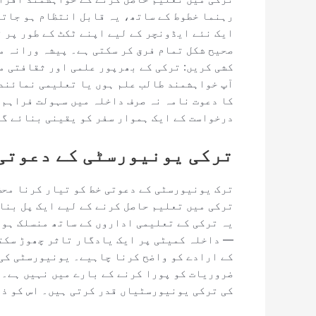
رہنما خطوط کے ساتھ، یہ قابل انتظام ہو جاتا
ایک نئے ایڈونچر کے لیے اپنے ٹکٹ کے طور پر ت
صحیح شکل تمام فرق کر سکتی ہے۔ پیشہ ورانہ م
کشی کریں: ترکی کے بھرپور علمی اور ثقافتی م
آپ خواہشمند طالب علم ہوں یا تعلیمی نمائندے
کا دعوت نامہ نہ صرف داخلہ میں سہولت فراہم 
درخواست کے ایک ہموار سفر کو یقینی بنائے گا
ترکی یونیورسٹی کے دعوتی 
ترک یونیورسٹی کے دعوتی خط کو تیار کرنا محض
ترکی میں تعلیم حاصل کرنے کے لیے ایک پل بنا
یہ ترکی کے تعلیمی اداروں کے ساتھ منسلک ہون
— داخلہ کمیٹی پر ایک یادگار تاثر چھوڑ سکتا
کے ارادے کو واضح کرنا چاہیے۔ یونیورسٹی کی 
ضروریات کو پورا کرنے کے بارے میں نہیں ہے۔ ی
کی ترکی یونیورسٹیاں قدر کرتی ہیں۔ اس کو ذہ