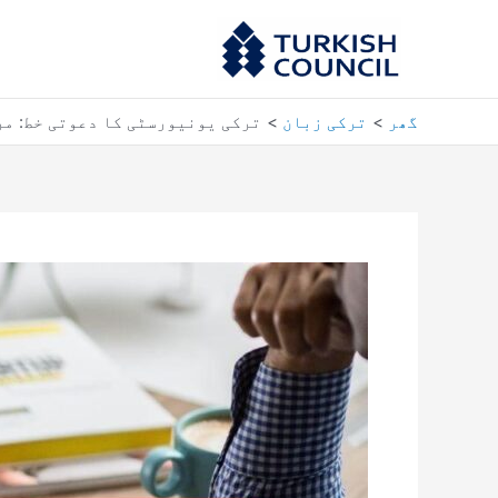
واد
ر
ائیں۔
گھر
ترکی زبان
ترکی یونیورسٹی کا دعوتی خط: مر