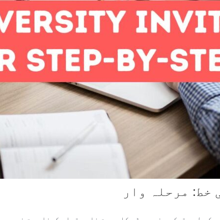
خط: مرحلہ وار
 کے لیے ترک یونیورسٹی کا دعوت نامہ تیار کرنا بہت ضروری ہ