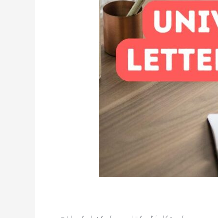
ے۔ یہ عمل مشکل لگ سکتا ہے، لیکن ایک واضح