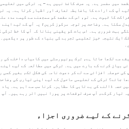
صد میں مضمر ہے۔ یہ صرف کاغذ نہیں ہے – یہ ترکی میں تعلیمی 
یے آپ کے ارادے کا باضابطہ تعارف اور اظہار کرتا ہے۔ یہ ترک
شراکت کا ثبوت ہے۔ تو، اس کے مقصد کو سمجھنے سے کیسے مدد مل
بدل سکتا ہے۔ وضاحت پر توجہ مرکوز کریں؛ یہ آپ کے لیے اپنے 
تگی بہت ضروری ہے۔ اس بات کو یقینی بنانا کہ آپ کا خط ترکی 
ک ایک نتیجہ خیز تعلیمی تجربے کی بنیاد کے طور پر دیکھیں۔ 
۔
قے سے لکھا جاتا ہے، ترک یونیورسٹی میں کامیاب داخلے کی را
نی بیان کرنے کے بارے میں ہے۔ ترکی میں مطالعہ کے لیے اپنے
 کی حوصلہ افزائی سے لے کر دعوت نامہ کی شکل تک، بغیر کسی ر
ھا جائے؟ ترکی کے تعلیمی ماحول کے لیے اپنی تیاری کی وضاحت
ں حصہ ڈالنے کی بے تابی کا مظاہرہ کرنا سب سے اہم ہے۔ یاد ر
ہ تیار کرکے، آپ صرف توقعات پر پورا نہیں اتر رہے ہیں۔ آپ 
کرنے کے لیے ضروری اجزاء