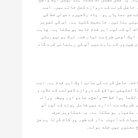
 حاصل کرنے کے دروازے کھل جاتے ہیں۔ اسے
ئے جو نمایاں ہو۔ یاد رکھیں، دعوتی خط کی
ینی بنائیں۔ جامعیت کلید ہے۔ اس کی تصویر
ف آپ کے لیے اہم قدم ثابت ہو سکتا ہے۔ چاہے
 ایک اچھی طرح سے تیار شدہ ترک یونیورسٹی
ی چیزوں کے بارے میں آپ کی رہنمائی کرے گا،
خلہ حاصل کرنے کی جانب ایک اہم قدم ہے۔ اسے
؟ تعلیمی مواقع کے دروازے کھولنے کے علاوہ،
 لکھا ہوا خط — واضح، جامع اور پیشہ ورانہ
 طریقے سے ادارے میں شامل ہونے کے لیے آپ
 ہتھیار ہو سکتا ہے۔ یہ دستاویز صرف
یات کے آئینہ دار کے طور پر کام کرتا ہے جن
ح معنوں میں جلد بولے۔