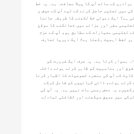
برادری کے ساتھ آپ کا پہلا مصافحہ ہے۔ یہ خط
ی میں تعلیم حاصل کرنے کے لیے آپ کے جوش و
تی ہے؟ ایک دعوتی خط لکھنے کا طریقہ جاننا
تعلیمی سفر اور عزائم میں جھانکنے کا موقع
کے تعلیمی معیارات کے مطابق ہو، آپ کے عزم
ہر لفظ اہمیت رکھتا ہے؛ ایک دیرپا تعارف
ہ ہموار کرتا ہے۔ یہ صرف ایک ضرورت کو
 شوق اور مناسبیت کو ظاہر کرتے ہوئے داخلہ
کاوٹ کے آپ کی منفرد خصوصیات کا اظہار کرنا
 کرتے ہوئے، ذاتی کہانیوں کو شامل کرکے
کھیں، یہ محض رسمی بات نہیں ہے۔ یہ آپ کی
ترکی میں عمیق سیکھنے اور ثقافتی تبادلے