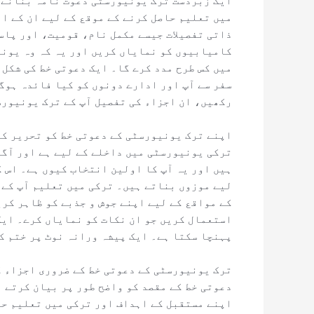
ایک زبردست ترک یونیورسٹی دعوت نامہ بنانے ک
میں تعلیم حاصل کرنے کے موقع کے لیے ان کے ار
ذاتی تفصیلات جیسے مکمل نام، قومیت، اور پاس
کامیابیوں کو نمایاں کریں اور یہ کہ وہ یونی
میں کس طرح مدد کرے گا۔ ایک دعوتی خط کی شکل
سفر سے آپ اور ادارے دونوں کو کیا فائدہ ہوگ
رکھیں، ان اجزاء کی تفصیل آپ کے ترک یونیورس
اپنے ترک یونیورسٹی کے دعوتی خط کو تحریر کر
ترکی یونیورسٹی میں داخلے کے لیے ہے اور آگے
ہیں اور یہ آپ کا اولین انتخاب کیوں ہے۔ اس 
لیے موزوں بناتے ہیں۔ ترکی میں تعلیم آپ کے
کے مواقع کے لیے اپنے جوش و جذبے کو ظاہر کر
استعمال کریں جو ان نکات کو نمایاں کرے۔ ایک
پہنچا سکتا ہے۔ ایک پیشہ ورانہ نوٹ پر ختم ک
ترک یونیورسٹی کے دعوتی خط کے ضروری اجزاء ک
دعوتی خط کے مقصد کو واضح طور پر بیان کرتے 
اپنے مستقبل کے اہداف اور ترکی میں تعلیم حا