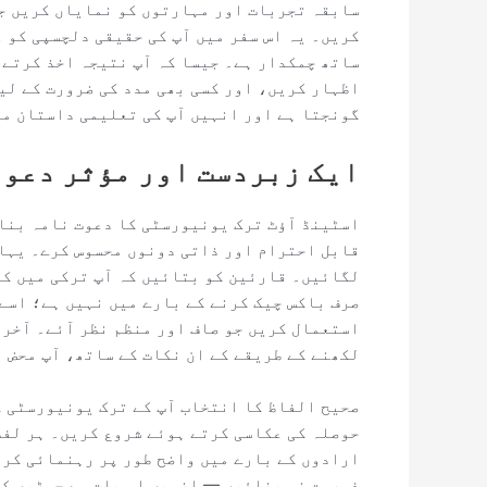
سابقہ ​​تجربات اور مہارتوں کو نمایاں کریں ج
کریں۔ یہ اس سفر میں آپ کی حقیقی دلچسپی کو و
ساتھ چمکدار ہے۔ جیسا کہ آپ نتیجہ اخذ کرتے 
اظہار کریں، اور کسی بھی مدد کی ضرورت کے لی
گونجتا ہے اور انہیں آپ کی تعلیمی داستان م
ایک زبردست اور مؤثر دعوت
اسٹینڈ آؤٹ ترک یونیورسٹی کا دعوت نامہ بنان
قابل احترام اور ذاتی دونوں محسوس کرے۔ یہاں
لگائیں۔ قارئین کو بتائیں کہ آپ ترکی میں کی
صرف باکس چیک کرنے کے بارے میں نہیں ہے؛ اسے
استعمال کریں جو صاف اور منظم نظر آئے۔ آخر 
لکھنے کے طریقے کے ان نکات کے ساتھ، آپ محض 
صحیح الفاظ کا انتخاب آپ کے ترک یونیورسٹی ک
حوصلہ کی عکاسی کرتے ہوئے شروع کریں۔ ہر لفظ
ارادوں کے بارے میں واضح طور پر رہنمائی کرن
فہرست نہ بنائیں — انہیں اس بات سے جوڑیں کہ