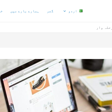
اردو
گھر
ہمارے بارے میں
خد
حلہ وار