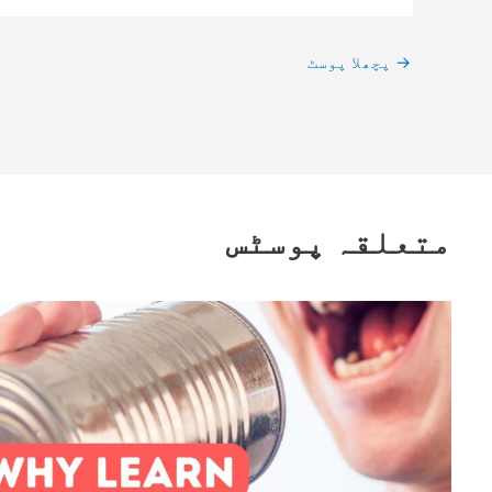
→
پچھلا پوسٹ
متعلقہ پوسٹس