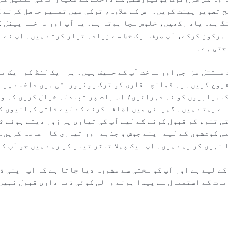
 تصویر پینٹ کریں۔ اس کے علاوہ، ترکی میں تعلیم حاصل کرنے ک
نگ ہے۔ یاد رکھیں، خلوص سچا ہوتا ہے۔ یہ آپ اور داخلہ پینل 
مرکوز کرکے، آپ صرف ایک خط سے زیادہ تیار کرتے ہیں۔ آپ نے 
جتی ہے۔
مستقل مزاجی اور ساخت آپ کے حلیف ہیں۔ ہر ایک لفظ کو ایک م
شروع کریں۔ یہ ڈھانچہ قاری کو ترک یونیورسٹی میں داخلے پر غ
امیابیوں کو نہ دہرائیں؛ اس بات پر تبادلہ خیال کریں کہ وہ 
سے رہتے ہیں۔ گہرائی میں اضافہ کرنے کے لیے ذاتی کہانیوں ک
ی تنوع کو قبول کرنے کے لیے آپ کی تیاری پر زور دیتے ہوئے ث
ی کوششوں کے لیے اپنے جوش و جذبے اور تیاری کا اعادہ کریں۔
نہیں کر رہے ہیں۔ آپ ایک پہلا تاثر تیار کر رہے ہیں جو آپ ک
ے لیے ہے اور آپ کو سختی سے مشورہ دیا جاتا ہے کہ آپ اپنی ذ
مات کے استعمال سے پیدا ہونے والی کوئی ذمہ داری قبول نہیں