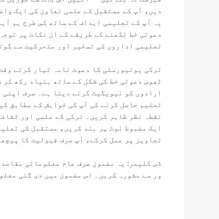
دیں، آپ کے مستقبل کے علمی تعاون کی ایک واضح
یہ آپ کے تعلیمی اہداف کے ساتھ کس طرح ہم آہ
دعوتی خط لکھنے کے طریقے کے ان نکات پر توجہ 
تعلیمی اداروں کی تسخیر اور متحرکیت سے گون
ترکی یونیورسٹی کا دعوت نامہ تیار کرتے وقت 
ٹھوس دعوتی خط کی شکل کے ساتھ بنیاد رکھ کر 
ارادوں کو نیویگیٹ کرنے دیتا ہے۔ صرف اپنی ک
تعلیم حاصل کرنے کی آپ کی خواہش کے مطابق کی
نقطہ نظر ظاہر کریں۔ ترکی کے علمی اور ثقافت
ایک مضبوط نوٹ پر بند کریں، مستقبل کی تعلیم
تجاویز پر عمل کرکے، آپ صرف قبولیت کا پیچھا 
ڈس کلیمر: یہ مضمون صرف عام معلوماتی مقاصد ک
ور سے مشورہ کریں۔ اس مضمون میں دی گئی معلو