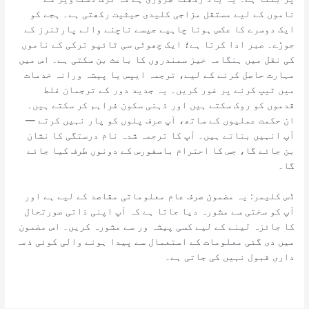
ناموں کے لیے مستقل مزاجی کلیدی حیثیت رکھتی ہے۔ ہجے کو
ایک دوسرے کا عکس ہونا چاہیے جیسے ناچنے والے پارٹنرز کے
جوڑے۔ صبر ادا کرتا ہے؛ ایک چھوٹی سی ٹائپو ترکی کے ناموں
کی نقل میں ہنگامہ خیز سمندروں کا باعث بن سکتی ہے۔ اس میں
مہارت حاصل کرنے کے لیے، ترجمہ ایپس یا پیشہ ورانہ خدمات
میں ٹیپ کرنے پر غور کریں۔ یہ جدید دور کے ترجمان غلط
قدموں کو روک سکتے ہیں اور ذہنی سکون فراہم کر سکتے ہیں۔
ان حکمت عملیوں کے ساتھ، آپ صرف پلوں کو پار نہیں کرتے —
آپ انہیں بناتے ہیں۔ آپ کا ترجمہ شدہ نام درستگی کا نشان
بن جائے گا، جس کا احترام باسفورس کے دونوں طرف کیا جائے
گا۔
ڈس کلیمر: یہ مضمون صرف عام معلوماتی مقاصد کے لیے ہے اور
آپ کو سختی سے مشورہ دیا جاتا ہے کہ آپ اپنی ذاتی صورتحال
کا جائزہ لینے کے لیے کسی پیشہ ور سے مشورہ کریں۔ اس مضمون
میں دی گئی معلومات کے استعمال سے پیدا ہونے والی کوئی ذمہ
داری قبول نہیں کی جاتی ہے۔