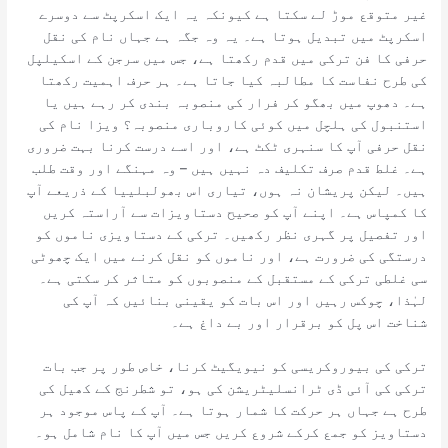
غیر متوقع موڑ لے سکتا ہے کیونکہ یہ ایک اسکرپٹ سے دوسرے
اسکرپٹ میں تبدیل ہوتا ہے۔ یہ وہ جگہ ہے جہاں نام کی نقل
حرفی کا فن ترکی میں قدم رکھتا ہے، جس میں سرجن کے اسکیلپل
کی طرح نفاست کا مطالبہ کیا جاتا ہے۔ ہر حرف اہمیت رکھتا
ہے۔ دھوپ میں بھگو کر فرار کی منصوبہ بندی کر رہے ہیں یا
استنبول کی ہلچل میں کوئی کاروباری منصوبہ؟ ویزا نام کی
نقل حرفی آپ کا سنہری ٹکٹ ہے، اور اسے درست کرنا بہت ضروری
ہے۔ غلط قدم صرف تکلیف دہ نہیں ہیں – وہ مہنگے اور وقت طلب
ہیں۔ لیکن پریشان نہ ہوں، تیاری اس بھولبلییا کے ذریعے آپ
کا کمپاس ہے۔ اپنے آپ کو صحیح دستاویزات سے آراستہ کریں
اور تفصیل پر گہری نظر رکھیں۔ ترکی کے دستاویزی ناموں کو
درستگی کی ضرورت ہے، اور ناموں کو نقل کرنے میں ایک چھوٹی
سی غلطی ترکی کے مستقبل کے منصوبوں کو متاثر کر سکتی ہے۔
لہٰذا، چوکس رہیں اور اس بات کو یقینی بنائیں کہ آپ کی
شناخت اس پل کو برقرار اور بے داغ ہے۔
ترکی کی بیوروکریسی کو نیویگیٹ کرنا، خاص طور پر جب بات
ترکی کی آئی ڈی ٹرانسلیٹریشن کی ہو، تو شطرنج کے کھیل کی
طرح ہے جہاں ہر حرکت کا شمار ہوتا ہے۔ آپ کے پاس موجود ہر
دستاویز کو جمع کرکے شروع کریں جس میں آپ کا نام شامل ہو۔