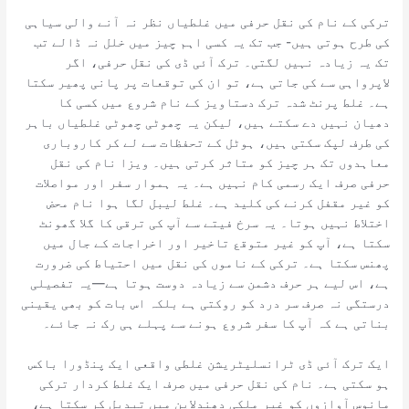
ترکی کے نام کی نقل حرفی میں غلطیاں نظر نہ آنے والی سیاہی
کی طرح ہوتی ہیں- جب تک یہ کسی اہم چیز میں خلل نہ ڈالے تب
تک یہ زیادہ نہیں لگتی۔ ترک آئی ڈی کی نقل حرفی، اگر
لاپرواہی سے کی جاتی ہے، تو ان کی توقعات پر پانی پھیر سکتا
ہے۔ غلط پرنٹ شدہ ترک دستاویز کے نام شروع میں کسی کا
دھیان نہیں دے سکتے ہیں، لیکن یہ چھوٹی چھوٹی غلطیاں باہر
کی طرف لپک سکتی ہیں، ہوٹل کے تحفظات سے لے کر کاروباری
معاہدوں تک ہر چیز کو متاثر کرتی ہیں۔ ویزا نام کی نقل
حرفی صرف ایک رسمی کام نہیں ہے۔ یہ ہموار سفر اور مواصلات
کو غیر مقفل کرنے کی کلید ہے۔ غلط لیبل لگا ہوا نام محض
اختلاط نہیں ہوتا۔ یہ سرخ فیتے سے آپ کی ترقی کا گلا گھونٹ
سکتا ہے، آپ کو غیر متوقع تاخیر اور اخراجات کے جال میں
پھنس سکتا ہے۔ ترکی کے ناموں کی نقل میں احتیاط کی ضرورت
ہے، اس لیے ہر حرف دشمن سے زیادہ دوست ہوتا ہے—یہ تفصیلی
درستگی نہ صرف سر درد کو روکتی ہے بلکہ اس بات کو بھی یقینی
بناتی ہے کہ آپ کا سفر شروع ہونے سے پہلے ہی رک نہ جائے۔
ایک ترک آئی ڈی ٹرانسلیٹریشن غلطی واقعی ایک پنڈورا باکس
ہو سکتی ہے۔ نام کی نقل حرفی میں صرف ایک غلط کردار ترکی
مانوس آوازوں کو غیر ملکی دھندلاپن میں تبدیل کر سکتا ہے،