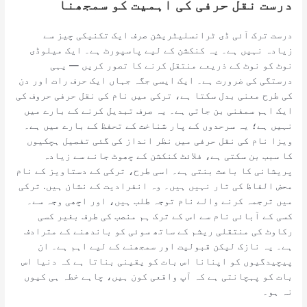
درست نقل حرفی کی اہمیت کو سمجھنا
درست ترک آئی ڈی ٹرانسلیٹریشن صرف ایک تکنیکی چیز سے
زیادہ نہیں ہے۔ یہ کنکشن کے لیے پاسپورٹ ہے۔ ایک میلوڈی
نوٹ کو نوٹ کے ذریعے منتقل کرنے کا تصور کریں — یہی
درستگی کی ضرورت ہے۔ ایک ایسی جگہ جہاں ایک حرف رات اور دن
کی طرح معنی بدل سکتا ہے، ترکی میں نام کی نقل حرفی حروف کی
ایک اہم سمفنی بن جاتی ہے۔ یہ صرف تبدیل کرنے کے بارے میں
نہیں ہے؛ یہ سرحدوں کے پار شناخت کے تحفظ کے بارے میں ہے۔
ویزا نام کی نقل حرفی میں نظر انداز کی گئی تفصیل ہچکیوں
کا سبب بن سکتی ہے، فلائٹ کنکشن کے چھوٹ جانے سے زیادہ
پریشانی کا باعث بنتی ہے۔ اسی طرح، ترکی کے دستاویز کے نام
محض الفاظ کی تار نہیں ہیں۔ وہ انفرادیت کے نشان ہیں. ترکی
میں ترجمہ کرنے والے نام توجہ طلب ہیں، اور اچھی وجہ سے۔
کسی کے آبائی نام سے اس کے ترک ہم منصب کی طرف بغیر کسی
رکاوٹ کی منتقلی ریشم کے ساتھ سوئی کو باندھنے کے مترادف
ہے۔ یہ نازک لیکن قبولیت اور سمجھنے کے لیے اہم ہے۔ ان
پیچیدگیوں کو اپنانا اس بات کو یقینی بناتا ہے کہ دنیا اس
بات کو پہچانتی ہے کہ آپ واقعی کون ہیں، چاہے خطہ ہی کیوں
نہ ہو۔