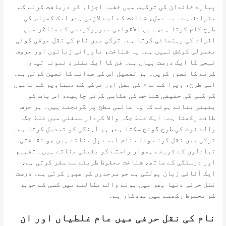
پیارے خاندان کی ترکیب میں خفیہ اجزاء کو دریافت کرنے کے
مترادف ہے۔ یہ عمل، شناخت کے لیے لازمی ہے، ایک کمپاس کی
طرح کام کرتا ہے، بین الاقوامی بیوروکریسی کے مناظر میں
افراد کی رہنمائی کرتا ہے۔ ترکی میں نام کی نقل حرفی کوئی
معمولی کوشش نہیں ہے۔ یہ شناخت، ماورائی زبانوں اور حروف
تہجی کا ایک درست بیان ہے۔ فن کا ایک منفرد نمونہ تیار
کرنے کا تصور کریں۔ ہر تفصیل اس کی صداقت کا تعین کرتی ہے۔
اسی طرح، ویزا کے نام کی نقل اور ترکی کے دستاویز کے ناموں
کو کسی کی حقیقی شناخت کی عکاسی کرنی چاہیے، اس بات کو
یقینی بناتے ہوئے کہ وہ عالمی سطح پر گونجتے ہیں۔ ہر حرف
طاقت رکھتا ہے۔ ایک غلط جگہ والا کردار سمفنی میں غلط جگہ
والے نوٹ کی طرح گونج سکتا ہے، ہم آہنگی کو تبدیل کرتا ہے۔
ترکی میں نقل کرنے والے نام ایسے پل بناتے ہیں جو ثقافتی
تبادلوں کے ذریعے ہموار راستے کو یقینی بناتے ہیں۔ تفہیم
اور درستگی کے ساتھ، شناخت محفوظ طریقے سے سفر کرتی ہے،
ایک آفاقی زبان بولتی ہے جو سرحدوں کو عبور کرتی ہے۔ درست
نقل حرفی دنیا بھر میں ہونے والے مکالمے میں کسی کے جوہر
کو محفوظ رکھنے میں مددگار ہے۔
نام کی نقل حرفی میں عام غلطیاں اور ان