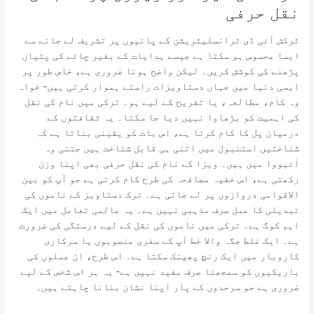
نقل حرفی
ٹرکش آئی ڈی ٹرانسلیٹریشن کے پانیوں پر تشریف لے جانے سے
ایسا محسوس ہو سکتا ہے جیسے ہدایات کے بغیر چائے کی پتیاں
پڑھنے کی کوشش کریں۔ لیکن واضح ہونا ضروری ہے، خاص طور پر
ایسی دنیا میں جہاں دستاویزات راستے ہموار کرتی ہیں- خواہ
وہ کام، مطالعہ، یا تفریح ​​کے لیے ہو۔ ترکی میں نام کی نقل
کی اہمیت کو بڑھاوا نہیں دیا جا سکتا۔ یہ ثقافتوں کے
درمیان پل کا کام کرتا ہے، اس بات کو یقینی بناتا ہے کہ
شناختیں استنبول میں اتنی ہی قابل شناخت ہیں جتنی وہ
آئیووا میں ہیں۔ ویزا کے نام کی نقل حرفی بھی اپنا وزن
رکھتی ہے، اس خفیہ مصافحہ کی طرح کام کرتی ہے جو آپ کو بین
الاقوامی دروازوں پر لے جاتی ہے۔ ترک دستاویز کے ناموں کی
تبدیلی کا عمل صرف مذہبی نہیں ہے۔ یہ عالمی تعامل میں ایک
اہم کوگ ہے۔ ترکی میں ناموں کی نقل کے لیے درستگی کی ضرورت
ہے۔ ایک غلط جگہ والا خط آپ کے سفری منصوبوں یا سرکاری
کاروبار میں ایک رنچ پھینک سکتا ہے۔ اس طرح، ان عملوں کی
باریکیوں کو سمجھنا صرف مفید نہیں ہے- یہ ہر اس شخص کے لیے
ضروری ہے جو سرحدوں کے پار اپنا نشان بنانا چاہتے ہیں۔