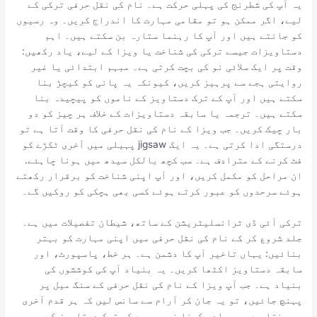
یہ آپ کی شطرنج کی پہلی حرکت ہے۔ نام کی نقل حرفی ترکی کے
لیے، اگر ممکن ہو تو مقامی مہارت کا اندراج کریں۔ وہ رسیوں
کو جانتے ہیں اور آپ کا رہنما ستارہ بن سکتے ہیں۔ اہم
دستاویزات جیسے ترکی کی شناخت یا ویزا کے لیے، یاد رکھیں:
وقت پر ایک سلائی نو کی بچت کرتی ہے۔ مبہم ابتدائی یا غیر
روایتی ہجے سے پرہیز کریں، کیونکہ یہ پانی کو کیچڑ بنا
سکتے ہیں اور آپ کے ترک دستاویز کے ناموں کو پیچیدہ بنا
سکتے ہیں۔ ترجمہ یا سابقہ ​​دستاویزات کے خلاف ہر چیز کو دو
بار چیک کریں۔ جب ویزا کے نام کی نقل حرفی کا وقت آتا ہے تو
درستگی ادا کرتی ہے۔ یہ ایک jigsaw پہیلی میں آخری ٹکڑے کو
فٹ کرنے کے مترادف ہے۔ سب کچھ بالکل سیدھ میں ہونا چاہئے.
ان مراحل کو مکمل کریں، اور آپ اپنی شناخت کو برقرار رکھتے
ہوئے سرحدوں کو عبور کرتے ہوئے کسی بھی ہچکی کو روکیں گے۔
ترکی آئی ڈی ٹرانسلیٹریشن کے ساتھ، شیطان تفصیلات میں ہے۔
جلد شروع کر کے نام کی نقل حرفی میں اپنی مہارت کو بہتر
بنائیں: یہاں تاخیر آپ کا دشمن ہے۔ ہر خط، پاسپورٹ، اور
سابقہ ​​دستاویز اکٹھا کریں۔ یہ بنیاد آپ کی کوششوں کی
بنیاد ہے۔ جب آپ ویزا کے نام کی نقل حرفی کے سنگ میل پر
پہنچ جائیں، تو یہ جان کر آرام سے سانس لیں کہ ہر قدم آخری
پر بنتا ہے۔ یہ یاد رکھنا ضروری ہے کہ ترک دستاویز کے