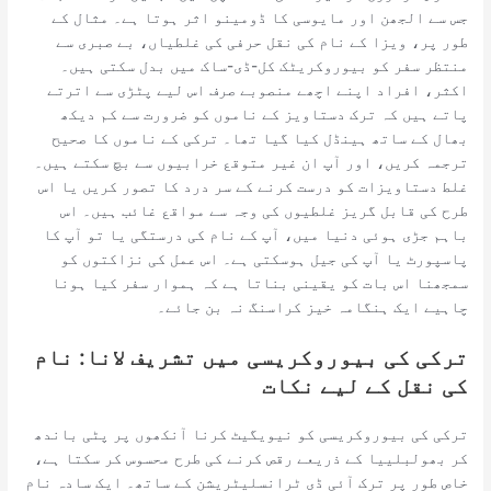
جس سے الجھن اور مایوسی کا ڈومینو اثر ہوتا ہے۔ مثال کے
طور پر، ویزا کے نام کی نقل حرفی کی غلطیاں، بے صبری سے
منتظر سفر کو بیوروکریٹک کل-ڈی-ساک میں بدل سکتی ہیں۔
اکثر، افراد اپنے اچھے منصوبے صرف اس لیے پٹڑی سے اترتے
پاتے ہیں کہ ترک دستاویز کے ناموں کو ضرورت سے کم دیکھ
بھال کے ساتھ ہینڈل کیا گیا تھا۔ ترکی کے ناموں کا صحیح
ترجمہ کریں، اور آپ ان غیر متوقع خرابیوں سے بچ سکتے ہیں۔
غلط دستاویزات کو درست کرنے کے سر درد کا تصور کریں یا اس
طرح کی قابل گریز غلطیوں کی وجہ سے مواقع غائب ہیں۔ اس
باہم جڑی ہوئی دنیا میں، آپ کے نام کی درستگی یا تو آپ کا
پاسپورٹ یا آپ کی جیل ہوسکتی ہے۔ اس عمل کی نزاکتوں کو
سمجھنا اس بات کو یقینی بناتا ہے کہ ہموار سفر کیا ہونا
چاہیے ایک ہنگامہ خیز کراسنگ نہ بن جائے۔
ترکی کی بیوروکریسی میں تشریف لانا: نام
کی نقل کے لیے نکات
ترکی کی بیوروکریسی کو نیویگیٹ کرنا آنکھوں پر پٹی باندھ
کر بھولبلییا کے ذریعے رقص کرنے کی طرح محسوس کر سکتا ہے،
خاص طور پر ترک آئی ڈی ٹرانسلیٹریشن کے ساتھ۔ ایک سادہ نام