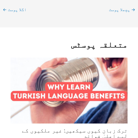
→
پچھلا پوسٹ
اگلا پوسٹ
←
متعلقہ پوسٹس
ترک زبان کیوں سیکھیں: غیر ملکیوں کے
لیے اعلیٰ فوائد