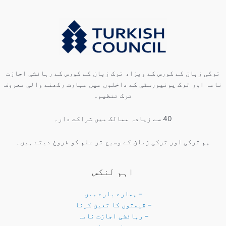
ترکی زبان کے کورس کے ویزا، ترک زبان کے کورس کے رہائشی اجازت
نامہ اور ترک یونیورسٹی کے داخلوں میں مہارت رکھنے والی معروف
ترک تنظیم۔
40 سے زیادہ ممالک میں شراکت دار۔
ہم ترکی اور ترکی زبان کے وسیع تر علم کو فروغ دیتے ہیں۔
اہم لنکس
– ہمارے بارے میں
– قیمتوں کا تعین کرنا
– رہائشی اجازت نامہ