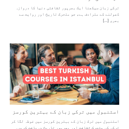
ترکی زبان سیکھنا ایک بھرپور ثقافتی دنیا کا دروازہ
کھولنے کے مترادف ہے، جو متحرک تاریخ اور روایت سے
بھری […]
استنبول میں ترکی زبان کے بہترین کورسز
استنبول میں ترک زبان کے بہترین کورسز میں غوطہ لگا کر
ترکی کی متحرک ثقافت اور بھرپور تاریخ دریافت کریں۔