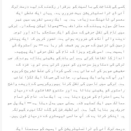
کسی کی شناخت کی سالمیت کو برقرار رکھنے کے لیے درست ترک
آئی ڈی ٹرانسلیٹریشن بہت ضروری ہے۔ یہاں ایک غلطی ایک
معمولی ٹائپنگ سے زیادہ ہے۔ یہ ایک رسمی تقریب میں غیر
مماثل موزے پہننے کے مترادف ہے—چھوٹا لیکن چمکدار۔ ترکی
میں نام کی نقل حرفی کے عمل کو ایک مستحکم ہاتھ اور توجہ
دینے والی آنکھ کی ضرورت ہوتی ہے۔ تصور کریں کہ ایک پینٹر
زمین کی تزئین کے جوہر پر قبضہ کر رہا ہے — ہر اسٹروک کی
اہمیت ہے۔ اسی طرح، ویزا کے نام کی نقل حرفی ایک پیچیدہ
انداز کا تقاضا کرتی ہے، اس بات کو یقینی بناتے ہوئے کہ جب
ترکی کی دستاویز سرحدوں کو عبور کرتی ہے، تو وہ فرد کے
حقیقی جوہر کو لے جاتی ہے۔ کسی کردار کی غلط تشریح کریں،
اور آپ کے پاس ایک پہیلی رہ جائے گی جس کا ایک ٹکڑا غائب
ہے۔ ترکی میں ناموں کی نقل کرنا بیوروکریسی کے ذریعے واضح
راستوں کو یقینی بناتا ہے اور متنوع ثقافتوں کے درمیان
باہمی احترام کو فروغ دیتا ہے۔ یہ ایک سادہ نام کو تمام
ممالک میں ایک تسلیم شدہ ہستی میں بدل دیتا ہے — ایک پل جو
حروف پر بنایا گیا ہے۔ اس لطیف فن کو گلے لگائیں، کیونکہ
یہ اینکر کرتا ہے کہ آپ عالمی ٹیپسٹری کے درمیان کون ہیں۔
درست ترک آئی ڈی ٹرانسلیٹریشن کی اہمیت کو سمجھنا ایک