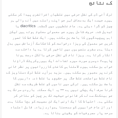
کے نتائج
ترک آئی ڈی کی نقل حرفی میں غلطیاں افراتفری پیدا کر سکتی
ہیں، جیسے ایک بدمعاش لہر جو اپنے راستے میں آنے والی ہر
چیز کو گرا دیتی ہے۔ عام غلطیوں میں گمشدہ diacritics یا
تبدیل شدہ حروف شامل ہیں، جو معمولی معلوم ہوتے ہیں لیکن
اہم پیچیدگیوں کا باعث بن سکتے ہیں۔ ایک غلط خط کا تصور
کریں جو معمول کی ویزا درخواست کو کافکاسک آزمائش میں بدل
دیتا ہے، سفری منصوبوں میں تاخیر کرتا ہے یا داخلے سے
انکار کرتا ہے۔ ویزا نام کی نقل حرفی بالکل درست ہونا
چاہیے؛ دوسری صورت میں، تضادات ایک بیوروکریٹک ڈراؤنا
خواب بن سکتے ہیں، لامتناہی کاغذی کارروائیوں پر نظر ثانی
کرنے پر مجبور ہو سکتے ہیں۔ مزید برآں، غلط ترک دستاویز کے
نام غلط مواصلت، غلط جگہ پر حقوق، یا غلط ذمہ داریوں کا
باعث بن سکتے ہیں۔ ترکی میں ناموں کو غلط طریقے سے نقل
کرنا صرف ایک ہچکی نہیں ہے — یہ ایک ممکنہ بارودی سرنگ ہے
جو بینکنگ سے لے کر قانونی حیثیت تک ہر چیز کو متاثر کر
سکتی ہے۔ احتیاط کا ایک اونس ایک ٹن مصیبت کو بچا سکتا ہے،
اور ان عام خرابیوں کو سمجھنا ہموار، زیادہ قابل اعتماد
سرحد پار مصروفیات کو یقینی بناتا ہے۔